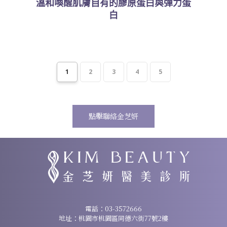
溫和喚醒肌膚自有的膠原蛋白與彈力蛋
白
1
2
3
4
5
點擊聯絡金芝妍
諮詢專線：
03-3572666
電話：
03-3572666
地址：桃園市桃園區同德六街77號2樓
地址：桃園市桃園區同德六街77號2樓