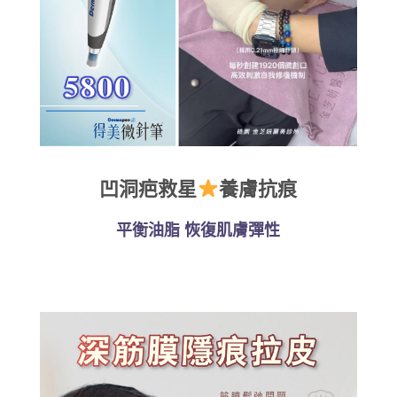
凹洞疤救星
養膚抗痕
平衡油脂 恢復肌膚彈性