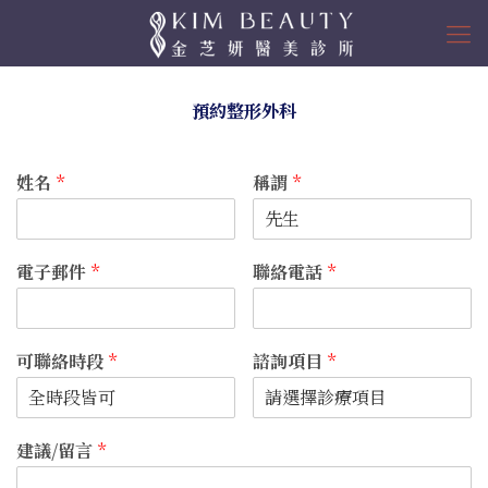
預約整形外科
姓名
*
稱謂
*
電子郵件
*
聯絡電話
*
可聯絡時段
*
諮詢項目
*
建議/留言
*