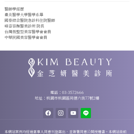
醫師學經歷
臺北醫學大學醫學系畢
國泰綜合醫院急診科住院醫師
峰姿容顏醫美診所 院長
台灣微整型美容醫學會會員
中華民國美容醫學會會員
諮詢專線：
03-3572666
電話：
03-3572666
地址：桃園市桃園區同德六街77號2樓
地址：桃園市桃園區同德六街77號2樓
facebook
instagram
youtube
line
本網站案例均經過當事人同意刊登露出，並簽署同意公開授權書。本網站術前