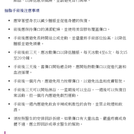
飾品，以降低感染風險，並請避免自行開車。
抽脂手術後注意事項
應穿著塑身衣以減少腫脹並促進身體的恢復。
術後應保持傷口的清潔乾燥，並使用美容膠布覆蓋傷口。
手術後應避免長時間站立或走動，並儘量將手術部位抬高，以降低
腫脹並避免頭暈。
手術後前三天，應冰敷傷口以降低腫脹。每天冰敷4至6次，每次15
至20分鐘。
手術後三天後，當傷口開始癒合時，應開始熱敷傷口以促進代謝和
血液循環。
手術後一個月內，應避免用力按摩傷口，以避免出血和皮膚鬆弛。
手術後三天可以開始淋浴，一星期後可以坐浴。一週後可以恢復日
常活動，但一個月內應避免劇烈運動。
手術後一週內應避免飲食辛辣或刺激性的食物，並禁止吸煙和飲
酒。
須按照醫生的安排回診拆線。如果傷口有大量出血、嚴重疼痛或身
體不適，應立即回診或尋求醫生的幫助。