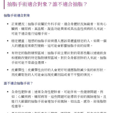
抽脂手術適合對象？誰不適合抽脂？
抽脂手術適合對象
正常體況：抽脂手術屬於外科手術，適合身體狀況無礙者，若有心
臟病、糖尿病、高血壓、凝血功能異常或具出血性疾病的人來說，
可能不適合進行這種手術。
穩定體重：理想的抽脂手術候選人應該是體重穩定的人。如果一個
人的體重經常劇烈變動，這可能會影響抽脂手術的結果。
有特定的脂肪積聚區域：抽脂手術主要針對的是那些難以通過飲食
和運動改變的特定脂肪積聚區域。對於全身都很胖的人來說，抽脂
手術可能不是最佳選擇。
皮膚彈性：皮膚彈性良好的人會更好地適應脂肪減少後的新形狀，
而皮膚鬆弛的人可能會出現皮膚凹陷或者不平整的情況。
誰不適合抽脂手術？
全身性肥胖者：通常全身性肥胖者，可能伴有一些健康問題，例
如：心臟疾病、糖尿病等，這些問題可能導致手術的風險增加。且
進行大範圍的抽脂手術會增加手術風險，如出血、感染、術後脂肪
栓塞等。