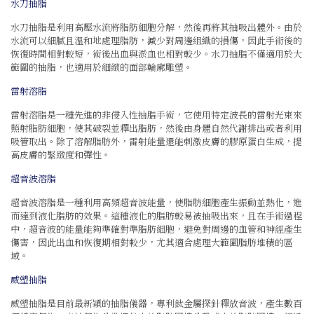
水刀抽脂
水刀抽脂是利用高壓水流將脂肪細胞分解，然後再將其抽吸出體外。由於
水流可以細膩且溫和地處理脂肪，減少對周邊組織的損傷，因此手術後的
恢復時間相對較短，術後出血與淤血也相對較少。水刀抽脂不僅適用於大
範圍的抽脂，也適用於細緻的面部輪廓雕塑。
雷射溶脂
雷射溶脂是一種先進的非侵入性抽脂手術，它使用特定波長的雷射光束來
照射脂肪細胞，使其破裂並釋出脂肪，然後由身體自然代謝排出或者利用
吸管取出。除了溶解脂肪外，雷射能量還能刺激皮膚的膠原蛋白生成，提
高皮膚的緊緻度和彈性。
超音波溶脂
超音波溶脂是一種利用高頻超音波能量，使脂肪細胞產生振動並熱化，進
而達到液化脂肪的效果。這種液化的脂肪較易被抽吸出來，且在手術過程
中，超音波的能量能夠準確對準脂肪細胞，避免對周邊的血管和神經產生
傷害，因此出血和恢復期相對較少，尤其適合處理大範圍脂肪堆積的區
域。
威塑抽脂
威塑抽脂是目前最新穎的抽脂儀器，專利鈦金屬探針釋放音波，產生數百