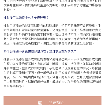
部位的脂肪分佈，並非為了減輕體重。它可以移除局部的頑固脂肪，從而
改善身體輪廓。由於脂肪的重量相對較輕，抽脂手術對於總體重的影響相
對較小。
抽脂後可以維持多久？會復胖嗎？
抽脂手術能去除特定區域既有的脂肪細胞，但並不意味著不會再增重。手
術後如超過日常消耗量的熱量攝取，仍可能增重。因此，維持健康飲食及
運動習慣對於保持手術效果至關重要。若生活習慣不佳，體內其他脂肪細
胞可能增加，手術區域的餘餘脂肪細胞也可能變大，導致脂肪重新累積。
總之，抽脂效果能長期維持，但防止復胖需要持續的健康生活習慣。
為什麼抽脂手術後需要穿塑身衣？塑身衣建議穿多久？
抽脂手術後穿著塑身衣有助於恢復和獲得最佳效果。手術後的塑身衣能提
供壓力以支持治療區域，有助於減少腫脹，提高血液循環，並幫助身體適
應新的體型。塑身衣亦有助於防止手術區域出現皮膚鬆弛的情況。每位醫
生的指導可能稍有不同，但一般建議抽脂手術後的2到6周內全天候穿著塑
身衣，接下來的幾周內可能只在白天穿著。總的來說，塑身衣通常需要穿
至少數周到數月，以確保最佳效果。最終的決定取決於你的個體狀況和醫
生的專業指導。
我要預約