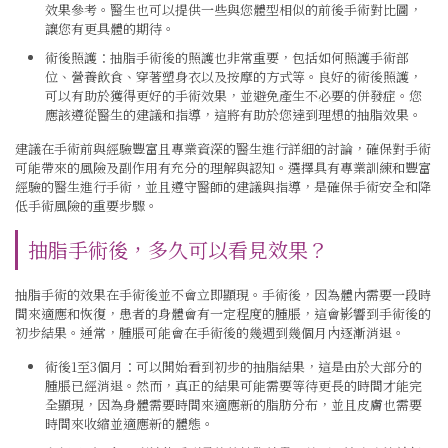
效果參考。醫生也可以提供一些與您體型相似的前後手術對比圖，
讓您有更具體的期待。
術後照護：抽脂手術後的照護也非常重要，包括如何照護手術部
位、營養飲食、穿著塑身衣以及按摩的方式等。良好的術後照護，
可以有助於獲得更好的手術效果，並避免產生不必要的併發症。您
應該遵從醫生的建議和指導，這將有助於您達到理想的抽脂效果。
建議在手術前與經驗豐富且專業資深的醫生進行詳細的討論，確保對手術
可能帶來的風險及副作用有充分的理解與認知。選擇具有專業訓練和豐富
經驗的醫生進行手術，並且遵守醫師的建議與指導，是確保手術安全和降
低手術風險的重要步驟。
抽脂手術後，多久可以看見效果？
抽脂手術的效果在手術後並不會立即顯現。手術後，因為體內需要一段時
間來適應和恢復，患者的身體會有一定程度的腫脹，這會影響到手術後的
初步結果。通常，腫脹可能會在手術後的幾週到幾個月內逐漸消退。
術後1至3個月：可以開始看到初步的抽脂結果，這是由於大部分的
腫脹已經消退。然而，真正的結果可能需要等待更長的時間才能完
全顯現，因為身體需要時間來適應新的脂肪分布，並且皮膚也需要
時間來收縮並適應新的體態。