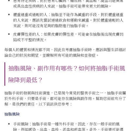
患有特定疾病：對於患有心臟病、糖尿病、高血壓、凝血功能異常
或具出血性疾病的人來說，抽脂手術可能帶來更大的風險。
體重過重或過輕的人：抽脂並不能作為減重的手段，對於體重過重
的人來說，應該先嘗試通過飲食和運動來減重。對於體重過輕的人
來說，則可能沒有足夠的脂肪進行抽脂手術。
皮膚彈性差的人：如果皮膚的彈性差，可能會在抽脂後出現皮膚凹
陷或不平整的情況。
每個人的體質和情況都不同，因此在考慮抽脂手術時，應該與醫生詳細討
論自己的狀況和期望，並瞭解所有可能的風險和並發症。
抽脂風險、副作用有哪些？如何將抽脂手術風
險降到最低？
抽脂手術的發展與技術演進，已是現今常見的醫美手術之一，抽脂手術屬
於外科手術，只要是手術，都可能存在風險與副作用。幫助您術前充分了
解，是我們的責任，以下資訊供您參考：
抽脂風險
手術風險：抽脂手術是一種外科手術，因此，存在一般手術的風
險，例如感染、出血、血栓、淤血和瘀血等。此外，手術還可能導