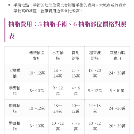
手術地點：手術的地理位置也會影響手術的費用。大城市或消費水
準較高的地區，醫療費用通常會比較高。
抽脂費用：5 抽脂手術、6 抽脂部位價格對照
表
傳統抽脂
水刀抽
雷射
超音波
威塑抽脂
費用
脂
溶脂
溶脂
費用
大腿環
18～
13～
18～20
10～12萬
24～30萬
抽
24萬
18萬
萬
手臂抽
9～12
4～6
5～10萬
9～12萬
9～10萬
脂
萬
萬
腹部抽
18～
10～
12～18
10～12萬
24～30萬
脂
24萬
12萬
萬
臀部抽
10～12
7～8
10～12
8～10萬
20～30萬
脂
萬
萬
萬