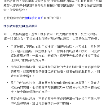
個綿密氣泡，音波氣泡分散把較大的脂肪團塊分離成小的脂肪團塊，經過
螺旋水流再將小脂肪團塊分離為顆顆分明的脂肪細胞，乳麋後保留結締組
織，使術後緊致。
也歡迎參考我們
抽脂手術介紹
頁面的介紹。
抽脂費用比較與差異原因
如上方表格所整理，基本上抽脂費用，以大腿部位為例，價位大約落在
15～32 萬左右。而造成抽脂價格有所差異的原因，大致分為以下幾項：
手術技術：不同的抽脂手術技術（如傳統抽脂、水刀抽脂、雷射溶
脂、超音波溶脂、威塑抽脂等），需要不同的設備和技術，因此會
導致費用差異。一般來說，新穎的、需要更先進設備的技術可能會
比傳統的抽脂手術費用高。
抽脂區域和脂肪量：需要抽脂的區域的大小和脂肪量也會影響手術
的費用。如果需要在多個部位進行抽脂，或者抽脂的脂肪量大，則
費用可能會增加。
醫生的經驗和技術：具有豐富經驗和技術熟諗的專業醫生可能會收
取更高的費用。他們的專業知識和技巧可以提高手術成功率和滿意
度，減少術後併發症的風險。
醫院或診所的設施：不同的醫美診所或醫療單位可能提供不同水準
的設施和服務，這也會影響抽脂手術的價格。