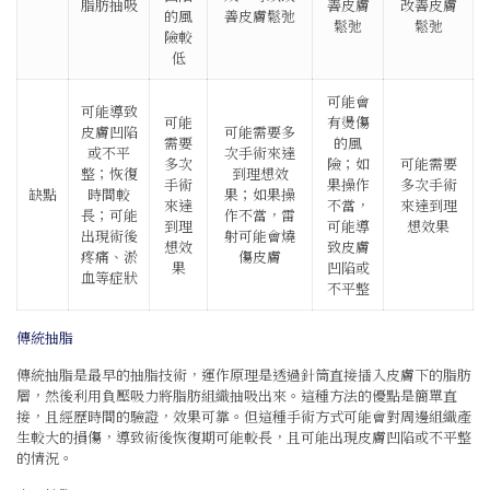
脂肪抽吸
善皮膚
改善皮膚
的風
善皮膚鬆弛
鬆弛
鬆弛
險較
低
可能會
可能導致
可能
有燙傷
皮膚凹陷
可能需要多
需要
的風
或不平
次手術來達
多次
險；如
可能需要
整；恢復
到理想效
手術
果操作
多次手術
缺點
時間較
果；如果操
來達
不當，
來達到理
長；可能
作不當，雷
到理
可能導
想效果
出現術後
射可能會燒
想效
致皮膚
疼痛、淤
傷皮膚
果
凹陷或
血等症狀
不平整
傳統抽脂
傳統抽脂是最早的抽脂技術，運作原理是透過針筒直接插入皮膚下的脂肪
層，然後利用負壓吸力將脂肪組織抽吸出來。這種方法的優點是簡單直
接，且經歷時間的驗證，效果可靠。但這種手術方式可能會對周邊組織產
生較大的損傷，導致術後恢復期可能較長，且可能出現皮膚凹陷或不平整
的情況。