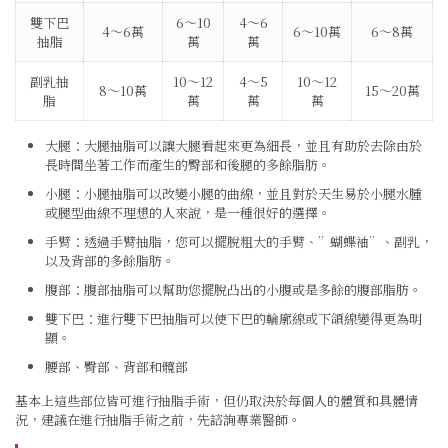
雙下巴
6～10
4～6
4～6萬
6～10萬
6～8萬
抽脂
萬
萬
副乳抽
10～12
4～5
10～12
8～10萬
15～20萬
脂
萬
萬
萬
大腿：大腿抽脂可以讓大腿看起來更為細長，並且有助於去除由於
長時間坐著工作而產生的臀部和後腿的多餘脂肪。
小腿：小腿抽脂可以改變小腿的曲線，並且對於天生易於小腿水腫
或腿型曲線不理想的人來說，是一種很好的選擇。
手臂：透過手臂抽脂，您可以擺脫粗大的手臂、”蝴蝶袖”、副乳，
以及背部的多餘脂肪。
腹部：腹部抽脂可以幫助您擺脫凸出的小腹或是多餘的腹部脂肪。
雙下巴：進行雙下巴抽脂可以使下巴的輪廓線或下頜線變得更為明
顯。
腰部、臀部、背部和髖部
基本上這些部位皆可進行抽脂手術，但仍取決於每個人的體質和具體情
況，建議在進行抽脂手術之前，先諮詢專業醫師。