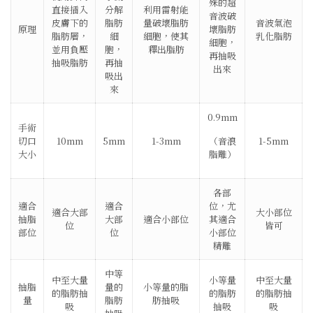
殊的超
直接插入
分解
利用雷射能
音波破
皮膚下的
脂肪
量破壞脂肪
音波氣泡
原理
壞脂肪
脂肪層，
細
細胞，使其
乳化脂肪
細胞，
並用負壓
胞，
釋出脂肪
再抽吸
抽吸脂肪
再抽
出來
吸出
來
0.9mm
手術
切口
10mm
5mm
1-3mm
（音浪
1-5mm
大小
脂雕）
各部
適合
適合
位，尤
適合大部
大小部位
抽脂
大部
適合小部位
其適合
位
皆可
部位
位
小部位
精雕
中等
中至大量
小等量
中至大量
抽脂
量的
小等量的脂
的脂肪抽
的脂肪
的脂肪抽
量
脂肪
肪抽吸
吸
抽吸
吸