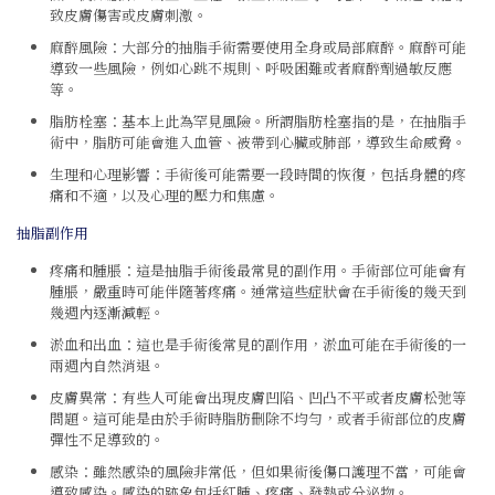
致皮膚傷害或皮膚刺激。
麻醉風險：大部分的抽脂手術需要使用全身或局部麻醉。麻醉可能
導致一些風險，例如心跳不規則、呼吸困難或者麻醉劑過敏反應
等。
脂肪栓塞：基本上此為罕見風險。所謂脂肪栓塞指的是，在抽脂手
術中，脂肪可能會進入血管、被帶到心臟或肺部，導致生命威脅。
生理和心理影響：手術後可能需要一段時間的恢復，包括身體的疼
痛和不適，以及心理的壓力和焦慮。
抽脂副作用
疼痛和腫脹：這是抽脂手術後最常見的副作用。手術部位可能會有
腫脹，嚴重時可能伴隨著疼痛。通常這些症狀會在手術後的幾天到
幾週內逐漸減輕。
淤血和出血：這也是手術後常見的副作用，淤血可能在手術後的一
兩週內自然消退。
皮膚異常：有些人可能會出現皮膚凹陷、凹凸不平或者皮膚松弛等
問題。這可能是由於手術時脂肪刪除不均勻，或者手術部位的皮膚
彈性不足導致的。
感染：雖然感染的風險非常低，但如果術後傷口護理不當，可能會
導致感染。感染的跡象包括紅腫、疼痛、發熱或分泌物。