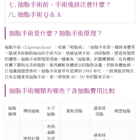
抽脂手術前、手術後該注意什麼？
抽脂手術 Q & A
抽脂手術是什麼？抽脂手術原理？
抽脂手術（Liposuction），或稱「吸脂術」，抽脂手術是一種將身體某
一區域多餘脂肪抽出的手術方法，透過這項手術、消除脂肪，塑造更理想
的體態。抽脂手術原理是透過一種稱為「抽脂管」的醫療器械，從身體的
皮膚下層吸出多餘脂肪，進而減輕身體部位的脂肪含量，修飾身體曲線，
打造纖細理想身材。抽脂手術最早可追溯到 1980 年代，一路演進到現在
已有五種常見抽脂手術，是一項發展 40、50 年的醫美手術。
抽脂手術種類有哪些？含抽脂費用比較
抽脂
水刀
超音波
傳統抽脂
雷射溶脂
威塑抽脂
種類
抽脂
溶脂
利用
高壓
使用特
使用針筒
水流