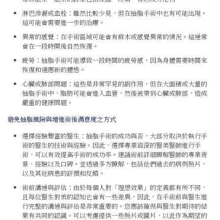
淋巴滲漏或血栓：雖然比較少見，但在抽脂手術中也有可能出現。
這可能會需要進一步的治療。
異常的感覺：在手術區域可能會有麻木或感覺異常的情況。這通常
會在一段時間後自然恢復。
疲勞：抽脂手術可能導致一段時間的疲勞感，因為身體需要時間來
恢復和適應新的體態。
心臟或肺部問題：這些是非常罕見的副作用，但在大面積或大量的
抽脂手術中，脂肪可能會進入血管，然後被帶到心臟或肺部，造成
嚴重的健康問題。
避免抽脂風險與增進術後滿意度之方式
選擇經驗豐富的醫生：抽脂手術的成功與否，大部分取決於執行手
術的醫生的技術與經驗。因此，選擇專業資深的醫美醫師進行手
術，可以有效提高手術的成功率。建議術前詳細瞭解醫師的專業背
景、經驗以及口碑。並透過多方瞭解，包括他們過去的病例照片，
以及其他病患的評價和反饋。
術前溝通與評估：由於每個人對「理想效果」的定義都有所不同，
且每位醫生對美的認知也會有一些差異，因此，在手術前與醫生進
行完整的溝通與評估是非常重要的。您應該確保與醫生對期待的結
果有共同的認識。可以考慮提供一些照片或圖片，以此作為期望的