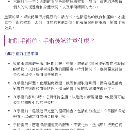
六個月至一年：應該能看到最終的抽脂效果。然而，這也取決於每
個人的恢復速度和身體狀況，以及手術範圍的大小。
重要的是，術後仍須保持健康的生活方式，包括適當的飲食和運動，才能
維持手術的效果。否則，身體的其他部位可能會積聚新的脂肪，影響手術
效果。
抽脂手術前、手術後該注意什麼？
抽脂手術前注意事項
術前兩週應避免服用阿斯匹靈、中藥、維他命E等可能影響血液凝固
的藥物，以降低手術後恢復的困難度。特殊情況下，應與醫生討論
是否可以停止服用這些藥物。
在手術前兩週，也應避免吸煙、飲酒和攝取咖啡因，因為這些都會
影響血液循環和血管狀態，進而影響手術的效果和恢復速度。
在手術的前8小時，必須保持空腹，以避免在麻醉過程中或術後可能
發生的嘔吐引起的併發症。
在手術前，建議進行完整的健康檢查，包括血液檢查、心電圖和X光
檢查，以確定身體適合接受手術。
手術當天，應選擇舒適輕便的服裝，不要化妝、塗指甲油或戴任何