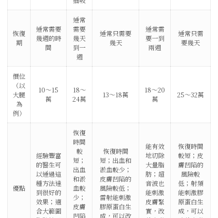
抽吸
通常
通常需要
需要
通常需
恢復
通常只需要
通常只需
幾週的時
幾天
要一到
期
幾天
要幾天
間
到一
兩週
週
價位
（以
10～15
18～
18～20
大腿
13～18萬
25～32萬
萬
24萬
萬
為
例）
恢復
時間
能有效
恢復時間
較
恢復時間
經驗豐富
地切除
較短；皮
短；
短；出血和
的醫生可
大量脂
膚凹陷的
出血
淤血較少；
以通過這
肪；超
風險較
和淤
皮膚凹陷的
種方法達
音波也
低；射頻
優點
血較
風險較低；
到很好的
能刺激
能刺激膠
少；
雷射能刺激
效果；適
皮膚緊
原蛋白生
皮膚
膠原蛋白生
合大範圍
實，改
成，可以
凹陷
成，可以改