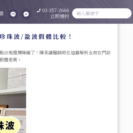
03-357-2666
證
立即預約
/珍珠波/盈波假體比較！
點出現選擇障礙了！陳承謙醫師將在這篇解析五款在門診
假體差異。