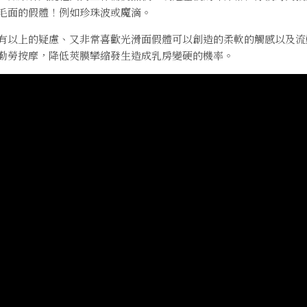
毛面的假體！例如珍珠波或魔滴。
有以上的疑慮、又非常喜歡光滑面假體可以創造的柔軟的觸感以及流
勤勞按摩，降低莢膜攣縮發生造成乳房變硬的機率。