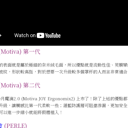
(Motiva) 第一代
的表面就是屬於極細的奈米絨毛面，所以優點就是流動性佳、莢膜攣
波紋，形狀較高挺，對於想要一次升級較多個罩杯的人而言非常適合
(Motiva) 第二代
10月魔滴2.0 (Motiva JOY Ergonomix2) 上市了！除
升級，讓
觸感比第一代柔軟一些
；
湛藍防護層可阻擋滲漏，更加安全
可以進一步縮小就能將假體植入
！
波
(PERLE)