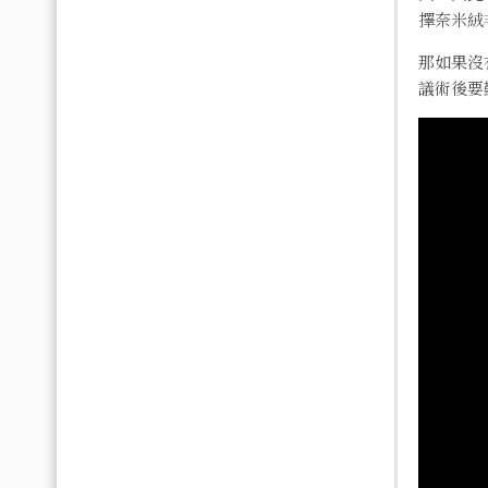
擇奈米絨
那如果沒
議術後要