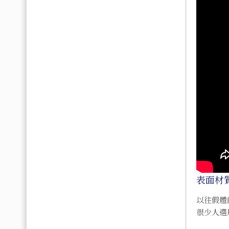
表面材
以往假體
很少人選