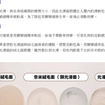
面
光滑、與自身組織間的摩擦力小，因此光滑面假體在人體內的滑動性
攣縮機率就較高，為了降低莢膜攣縮發生率，術後必須勤按摩。
面
好處就是莢膜攣縮機率較低、術後不需勤勞按摩，可是乳房的流動感
業者想取光滑面與絨毛面兩者的優點，想要流動性高、莢膜攣縮率低
光滑面的絨毛面假體，雖然看似很光滑、但有肉眼看不出的奈米般的