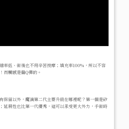
縮率低、術後也不用辛苦按摩；填充率100%，所以不容
！而觸感是偏Q彈的。
了上述的優點都有保留以外，魔滴第二代主要升級在哪裡呢？第一個是矽
；
延展性也比第一代優秀，這可以承受更大外力
，
手術時