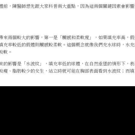
體前，陳醫師想先跟大家科普兩大重點，因為這兩個關鍵因素會影響
帶來兩個較大的影響，第一是「觸感和柔軟度」，如果填充率高，假
填充率較低的假體則觸感較柔軟。這個概念就像我們充水球時，水充
較軟。
來的影響是「水波紋」，填充率低的球體，在自然垂墜的情形下，表
較瘦、脂肪較少的女生，站立時就可能在胸部表面看到水波紋；而填