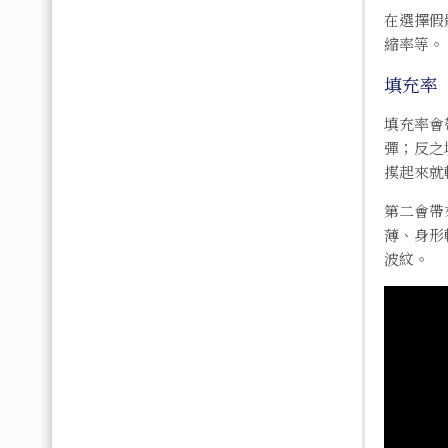
在選擇假
縮率等。
填充率
填充率會
彈；反之
摸起來就
第二會帶
薄、身形
波紋。