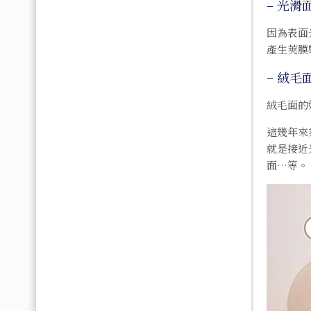
– 光滑
因為表面
產生莢膜
– 絨毛
絨毛面的
這幾年來
就是接近
面…等。