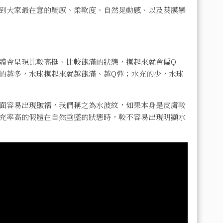
到大家最在意的觸感、柔軟度、自然晃動感、以及莢膜攣
體會呈現比較高挺、比較飽滿的狀態，摸起來就會偏Q
的越多，水球摸起來就越飽滿、越Q彈；水充的少，水球
面容易出現皺褶，我們稱之為水波紋，如果本身是皮膚較
充率高的假體在自然垂墜的狀態時，較不容易出現明顯水