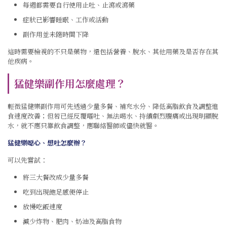
每週都需要自行使用止吐、止瀉或瀉藥
症狀已影響睡眠、工作或活動
副作用並未隨時間下降
這時需要檢視的不只是藥物，還包括營養、脫水、其他用藥及是否存在其
他疾病。
猛健樂副作用怎麼處理？
輕微猛健樂副作用可先透過少量多餐、補充水分、降低高脂飲食及調整進
食速度改善；但若已經反覆嘔吐、無法喝水、持續劇烈腹痛或出現明顯脫
水，就不應只靠飲食調整，應聯絡醫師或儘快就醫。
猛健樂噁心、想吐怎麼辦？
可以先嘗試：
將三大餐改成少量多餐
吃到出現飽足感便停止
放慢吃飯速度
減少炸物、肥肉、奶油及高脂食物