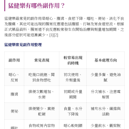
猛健樂有哪些副作用？
猛健樂最常見的副作用是噁心、腹瀉、食慾下降、嘔吐、便祕、消化不良
及腹痛，其他可能出現的腸胃反應還包括腹脹、打嗝及胃食道逆流。根據
正式藥品資料，腸胃道不良反應較常發生在開始治療與劑量增加期間，之
後部分症狀可能逐漸減少。[1][2]
猛健樂常見副作用整理
較容易出現
副作用
常見表現
基本處理方向
的時機
噁心、
吃幾口就飽、聞
初次使用、
少量多餐、避免油
反胃
到食物想吐
升劑量後
膩
排便次數增加、
初期或升量
分次補水、注意電
腹瀉
水便
期間
解質
排便變少、糞便
食量、水分
補充水分、纖維與
便祕
乾硬
下降後
活動
食物或胃內容物
噁心較明顯
少量飲水，觀察脫
嘔吐