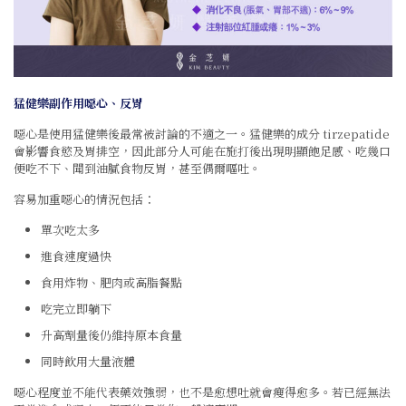
猛健樂副作用噁心、反胃
噁心是使用猛健樂後最常被討論的不適之一。猛健樂的成分 tirzepatide
會影響食慾及胃排空，因此部分人可能在施打後出現明顯飽足感、吃幾口
便吃不下、聞到油膩食物反胃，甚至偶爾嘔吐。
容易加重噁心的情況包括：
單次吃太多
進食速度過快
食用炸物、肥肉或高脂餐點
吃完立即躺下
升高劑量後仍維持原本食量
同時飲用大量液體
噁心程度並不能代表藥效強弱，也不是愈想吐就會瘦得愈多。若已經無法