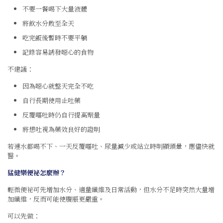
不要一餐喝下大量液體
將飲水分散至全天
吃完飯後暫時不要平躺
記錄容易誘發噁心的食物
不建議：
因為噁心就整天完全不吃
自行長期使用止吐藥
反覆嘔吐時仍自行提高劑量
將想吐視為藥效良好的證明
若連水都喝不下、一天反覆嘔吐、尿量減少或站立時明顯頭暈，應儘快就
醫。
猛健樂便祕怎麼辦？
輕微便祕可先增加水分、適量纖維及日常活動，但水分不足時突然大量增
加纖維，反而可能使腹脹更嚴重。
可以先做：