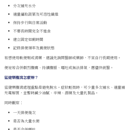
分次補充水分
適量攝取蔬菜及可溶性纖維
保持步行與日常活動
不要長時間完全不進食
建立固定如廁時間
記錄排便頻率及糞便狀態
若想使用軟便劑或瀉藥，建議先詢問醫師或藥師，不宜自行長期使用。
便祕若合併劇烈腹痛、持續腹脹、嘔吐或無法排氣，應儘快就醫。
猛健樂腹瀉怎麼辦？
猛健樂腹瀉處理重點是避免脫水。症狀輕微時，可少量多次補水、適量補
充電解質，並暫時減少油膩、辛辣、酒精及大量乳製品。
同時觀察：
一天排便幾次
是否為大量水便
是否合併嘔吐