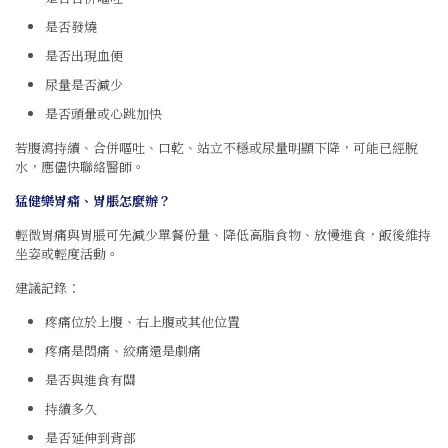
是否發燒
是否出現血便
尿量是否減少
是否頭暈或心跳加快
若腹瀉持續、合併嘔吐、口乾、站立不穩或尿量明顯下降，可能已經脫
水，應儘快聯絡醫師。
猛健樂胃痛、胃脹怎麼辦？
輕微胃痛與胃脹可先減少單餐份量、降低高脂食物、放慢進食，飯後維持
坐姿或輕度活動。
建議記錄：
疼痛位於上腹、右上腹或其他位置
疼痛是悶痛、絞痛還是劇痛
是否與進食有關
持續多久
是否延伸到背部