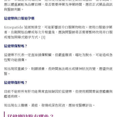
應以體重減輕為治療目標，是否需要停藥及停藥時間，應依正式藥品資訊
與醫師判斷。
猛健樂與口服避孕藥
tirzepatide 延緩胃排空，可能影響部分口服藥物吸收。使用口服避孕藥
者，在剛開始治療或每次升劑量後，應詢問醫師是否需要暫時改用非口服
或增加屏障式避孕方式。[1]
猛健樂傷腎嗎？
猛健樂不代表一定直接損傷腎臟，但嚴重腹瀉、嘔吐及脫水，可能造成急
性腎功能損傷。
若出現尿量減少、明顯頭暈、長時間無法喝水或精神狀況改變，應儘快就
醫。
猛健樂傷肝嗎？
目前不能將所有肝功能異常直接歸因於猛健樂，但使用期間需留意膽囊與
膽道疾病。
若出現右上腹痛、黃疸、發燒或深色尿液，應接受醫療評估。
猛健樂缺點有哪些？