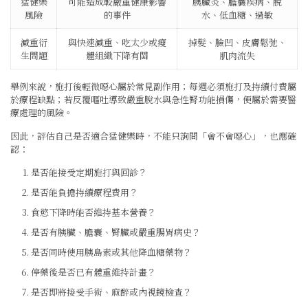
猛健樂
可能造成較嚴重健康影響
胰臟炎、膽囊疾病、脫
風險
的事件
水、低血糖、過敏
減重衍
與快速減重、吃太少或瘦
掉髮、臉凹、皮膚鬆弛、
生問題
體組織下降有關
肌肉流失
舉例來說，施打後輕微噁心屬於常見副作用；每週必須施打及持續付費屬
於療程缺點；若反覆嘔吐導致嚴重脫水與急性腎功能損傷，便屬於需要醫
療處理的風險。
因此，評估自己是否適合猛健樂時，不能只詢問「會不會噁心」，也應確
認：
是否能接受定期施打與回診？
是否能負擔持續療程費用？
食慾下降時能否維持基本營養？
是否有胰臟、膽囊、腎臟或嚴重腸胃病史？
是否同時使用胰島素或其他降血糖藥物？
停藥後是否已有體重維持計畫？
是否即將接受手術、麻醉或內視鏡檢查？