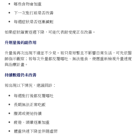
哪些食物會加重
下一次施打前是否改善
每週症狀是否逐漸減輕
如果症狀確實逐週下降，可能代表耐受度正在改善。
升劑量後的副作用
升量後再次出現不適並不少見。若只是短暫且不影響日常生活，可先依醫
師指示觀察；若每次升量都反覆嘔吐、無法進食，便應重新檢視升量速度
與治療計畫。
持續數週仍未改善
若出現以下情況，建議回診：
每週施打後都反覆嘔吐
長期無法正常吃飯
腹瀉或便祕持續
疲倦、頭暈逐漸加重
體重快速下降並伴隨虛弱