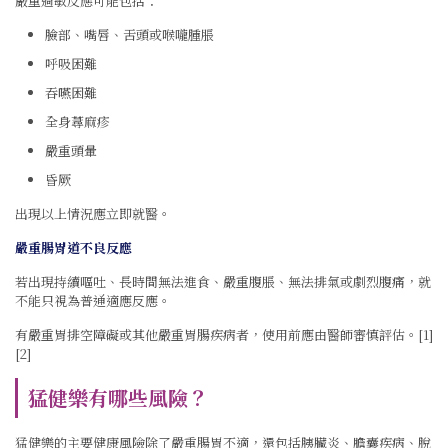
嚴重過敏反應可能包括：
臉部、嘴唇、舌頭或喉嚨腫脹
呼吸困難
吞嚥困難
全身蕁麻疹
嚴重頭暈
昏厥
出現以上情況應立即就醫。
嚴重腸胃道不良反應
若出現持續嘔吐、長時間無法進食、嚴重腹脹、無法排氣或劇烈腹痛，就
不能只視為普通適應反應。
有嚴重胃排空障礙或其他嚴重胃腸疾病者，使用前應由醫師審慎評估。[1]
[2]
猛健樂有哪些風險？
猛健樂的主要健康風險除了嚴重腸胃不適，還包括胰臟炎、膽囊疾病、脫