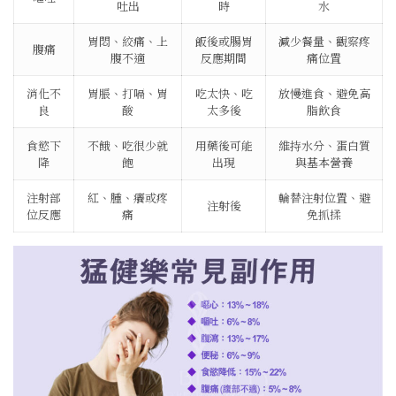
吐出
時
水
胃悶、絞痛、上
飯後或腸胃
減少餐量、觀察疼
腹痛
腹不適
反應期間
痛位置
消化不
胃脹、打嗝、胃
吃太快、吃
放慢進食、避免高
良
酸
太多後
脂飲食
食慾下
不餓、吃很少就
用藥後可能
維持水分、蛋白質
降
飽
出現
與基本營養
注射部
紅、腫、癢或疼
輪替注射位置、避
注射後
位反應
痛
免抓揉