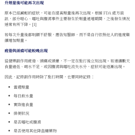
升劑量後可能再次出現
原本已經減輕的症狀，可能在提高劑量後再次出現。根據 FDA 處方資
訊，部分噁心、嘔吐與腹瀉事件主要發生於劑量遞增期間，之後發生情況
通常有所下降。[1]
若每次升量後都明顯不舒服，應告知醫師，而不是自行依照他人的進度繼
續增加劑量。
疲倦與頭痛可能較晚出現
猛健樂副作用疲倦、頭痛或頭暈，不一定在施打後立刻出現。若連續數天
食量過低、喝水不足，或因腹瀉與嘔吐流失水分，症狀可能逐漸出現。
因此，記錄副作用時除了施打時間，也要同時記錄：
當週劑量
每日飲水量
實際進食量
排便狀況
是否嘔吐或腹瀉
是否使用其他降血糖藥物