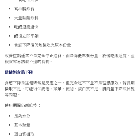
高油脂飲食
大量碳酸飲料
吃飯速度過快
飯後立即平躺
食慾下降後仍勉強吃完原本份量
改善重點通常不是完全停止進食，而是降低單餐份量、放慢吃飯速度，並
觀察容易誘發不適的食物。
猛健樂食慾下降
食慾下降是猛健樂常見反應之一，但完全吃不下並不是理想療效。若長期
攝取不足，可能衍生疲倦、頭暈、便祕、蛋白質不足、肌肉量下降或掉髮
等問題。
使用期間仍應維持：
足夠水分
基本熱量
蛋白質攝取