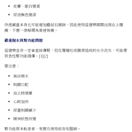
皮膚、眼白變黃
尿液顏色變深
快速減重本身也可能增加膽結石風險，因此使用猛健樂期間出現右上腹
痛，不應一律解釋為普通胃痛。
嚴重脫水與腎功能問題
猛健樂並非一定會直接傷腎，但反覆嘔吐或腹瀉造成的水分流失，可能導
致急性腎功能損傷。[1][2]
需注意：
無法喝水
明顯口乾
站立時頭暈
心跳加快
尿量明顯減少
精神狀態改變
腎功能原本較差者，更應在使用前告知醫師。