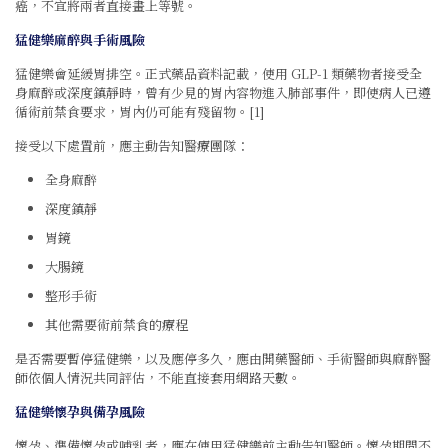
癌，不宜將兩者直接畫上等號。
猛健樂麻醉與手術風險
猛健樂會延緩胃排空。正式藥品資料記載，使用 GLP-1 類藥物者接受全
身麻醉或深度鎮靜時，曾有少見的胃內容物進入肺部事件，即使病人已遵
循術前禁食要求，胃內仍可能有殘留物。[1]
接受以下處置前，應主動告知醫療團隊：
全身麻醉
深度鎮靜
胃鏡
大腸鏡
整形手術
其他需要術前禁食的療程
是否需要暫停猛健樂，以及應停多久，應由開藥醫師、手術醫師與麻醉醫
師依個人情況共同評估，不能直接套用網路天數。
猛健樂懷孕與備孕風險
懷孕、準備懷孕或哺乳者，應在使用猛健樂前主動告知醫師。懷孕期間不