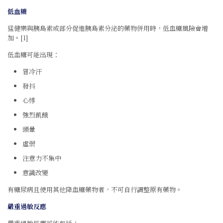
低血糖
猛健樂與胰島素或部分促進胰島素分泌的藥物併用時，低血糖風險會增
加。[1]
低血糖可能出現：
冒冷汗
發抖
心悸
強烈飢餓
頭暈
虛弱
注意力不集中
意識改變
有糖尿病且使用其他降血糖藥物者，不可自行調整原有藥物。
嚴重過敏反應