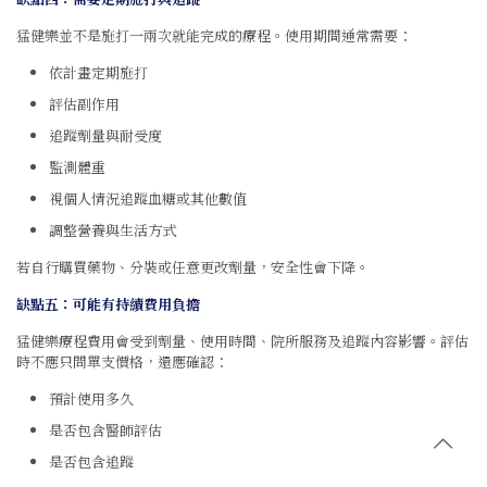
猛健樂並不是施打一兩次就能完成的療程。使用期間通常需要：
依計畫定期施打
評估副作用
追蹤劑量與耐受度
監測體重
視個人情況追蹤血糖或其他數值
調整營養與生活方式
若自行購買藥物、分裝或任意更改劑量，安全性會下降。
缺點五：可能有持續費用負擔
猛健樂療程費用會受到劑量、使用時間、院所服務及追蹤內容影響。評估
時不應只問單支價格，還應確認：
預計使用多久
是否包含醫師評估
是否包含追蹤