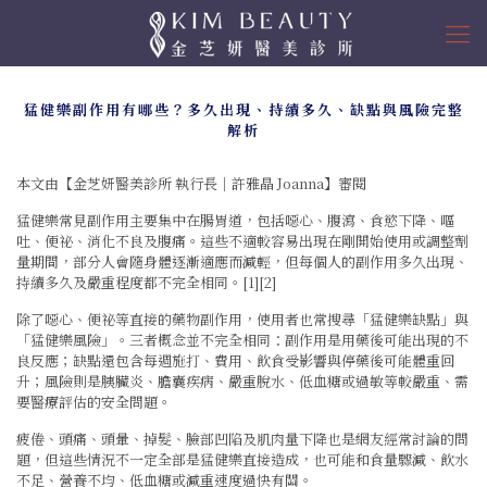
猛健樂副作用有哪些？多久出現、持續多久、缺點與風險完整
解析
本文由【金芝妍醫美診所 執行長｜許雅晶 Joanna】審閱
猛健樂
常見副作用主要集中在腸胃道，包括噁心、腹瀉、食慾下降、嘔
吐、便祕、消化不良及腹痛。這些不適較容易出現在剛開始使用或調整劑
量期間，部分人會隨身體逐漸適應而減輕，但每個人的副作用多久出現、
持續多久及嚴重程度都不完全相同。[1][2]
除了噁心、便祕等直接的藥物副作用，使用者也常搜尋「猛健樂缺點」與
「猛健樂風險」。三者概念並不完全相同：副作用是用藥後可能出現的不
良反應；缺點還包含每週施打、費用、飲食受影響與停藥後可能體重回
升；風險則是胰臟炎、膽囊疾病、嚴重脫水、低血糖或過敏等較嚴重、需
要醫療評估的安全問題。
疲倦、頭痛、頭暈、掉髮、臉部凹陷及肌肉量下降也是網友經常討論的問
題，但這些情況不一定全部是猛健樂直接造成，也可能和食量驟減、飲水
不足、營養不均、低血糖或減重速度過快有關。