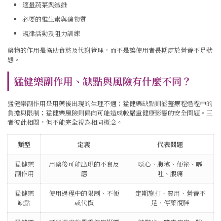
適量蔬菜與纖維
必要的維生素與礦物質
規律活動及阻力訓練
藥物的作用是協助食慾及代謝管理，而不是讓使用者長期處於營養不足狀
態。
猛健樂副作用、缺點與風險有什麼不同？
猛健樂副作用是用藥後出現的生理不適；猛健樂缺點則涵蓋療程過程中的
負擔與限制；猛健樂風險則偏向可能造成較嚴重健康影響的安全問題。三
者彼此相關，但不能完全視為相同概念。
類型
定義
代表問題
猛健樂
用藥後可能出現的不良反
噁心、腹瀉、便祕、嘔
副作用
應
吐、腹痛
猛健樂
使用過程中的限制、不便
定期施打、費用、營養不
缺點
或代價
足、停藥復胖