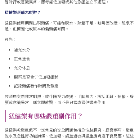
冒冷汗或意識異常，應考慮低血糖或其他急症並立即處理。
猛健樂頭痛怎麼辦？
猛健樂使用期間出現頭痛，可能和脫水、熱量不足、咖啡因改變、睡眠不
足、血糖變化或原本的偏頭痛有關。
可先：
補充水分
正常進食
充分休息
觀察是否合併低血糖症狀
記錄頭痛發作時間及強度
若頭痛突然非常劇烈，或伴隨視力改變、手腳無力、說話困難、抽搐、昏
厥或意識異常，應立即就醫，而不是只當成猛健樂副作用。
猛健樂有哪些嚴重副作用？
猛健樂較嚴重但不一定常見的安全問題包括急性胰臟炎、膽囊疾病、嚴重
脫水及急性腎功能損傷、低血糖、嚴重過敏與嚴重腸胃道不良反應。這些