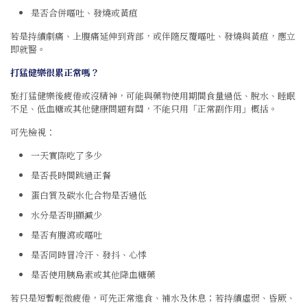
是否合併嘔吐、發燒或黃疸
若是持續劇痛、上腹痛延伸到背部，或伴隨反覆嘔吐、發燒與黃疸，應立
即就醫。
打猛健樂很累正常嗎？
施打猛健樂後疲倦或沒精神，可能與藥物使用期間食量過低、脫水、睡眠
不足、低血糖或其他健康問題有關，不能只用「正常副作用」概括。
可先檢視：
一天實際吃了多少
是否長時間跳過正餐
蛋白質及碳水化合物是否過低
水分是否明顯減少
是否有腹瀉或嘔吐
是否同時冒冷汗、發抖、心悸
是否使用胰島素或其他降血糖藥
若只是短暫輕微疲倦，可先正常進食、補水及休息；若持續虛弱、昏厥、