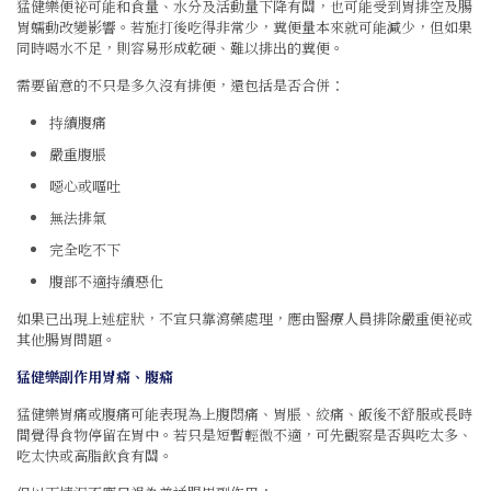
猛健樂便祕可能和食量、水分及活動量下降有關，也可能受到胃排空及腸
胃蠕動改變影響。若施打後吃得非常少，糞便量本來就可能減少，但如果
同時喝水不足，則容易形成乾硬、難以排出的糞便。
需要留意的不只是多久沒有排便，還包括是否合併：
持續腹痛
嚴重腹脹
噁心或嘔吐
無法排氣
完全吃不下
腹部不適持續惡化
如果已出現上述症狀，不宜只靠瀉藥處理，應由醫療人員排除嚴重便祕或
其他腸胃問題。
猛健樂副作用胃痛、腹痛
猛健樂胃痛或腹痛可能表現為上腹悶痛、胃脹、絞痛、飯後不舒服或長時
間覺得食物停留在胃中。若只是短暫輕微不適，可先觀察是否與吃太多、
吃太快或高脂飲食有關。