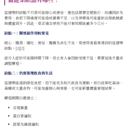
猛健樂的缺點不只是可能噁心或便祕，還包括需要定期施打、持續回診及
費用、食慾下降過度可能造成營養不足，以及停藥後可能重新出現飢餓感
與體重回升。因此，是否適合使用不能只看短期能減多少公斤。
缺點一：腸胃副作用較常見
噁心、腹瀉、嘔吐、便祕、腹痛及消化不良，是使用者最常遇到的猛健樂
缺點。[1][2]
部分人症狀可能隨時間下降，但也有人會因耐受度不佳，需要延後升量或
調整療程。
缺點二：仍需管理飲食與生活
猛健樂能協助降低食慾，但不能完全取代飲食及運動。若仍經常吃高油、
高糖或大量食物，可能加重噁心與胃脹，也可能影響體重管理結果。
療程期間仍應建立：
合理餐量
蛋白質攝取
蔬菜及纖維攝取