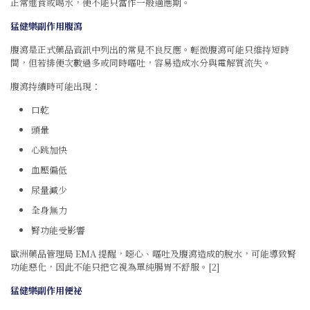
正常進食或喝水，便不能只當作一般適應期。
猛健樂副作用腹瀉
腹瀉是正式藥品資訊中列出的常見不良反應。輕微腹瀉可能只維持短時
間，但若排便次數過多或同時嘔吐，容易造成水分與電解質流失。
腹瀉持續時可能出現：
口乾
頭暈
心跳加快
血壓偏低
尿量減少
全身無力
腎功能受影響
歐洲藥品管理局 EMA 提醒，噁心、嘔吐及腹瀉造成的脫水，可能導致腎
功能惡化，因此不能只把它視為單純腸胃不舒服。[2]
猛健樂副作用便祕