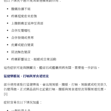
但以下情況不應只視為普通腸胃副作用：
腹痛持續不退
疼痛程度愈來愈強
上腹劇痛並延伸至背部
合併反覆嘔吐
合併發燒或畏寒
皮膚或眼白變黃
尿液顏色變深
疼痛影響站立、睡眠或日常活動
這些症狀可能與胰臟炎、膽結石或膽囊疾病有關，需要進一步評估。
猛健樂脹氣、打嗝與胃食道逆流
部分使用者施打猛健樂後，會出現胃脹、腹脹、打嗝、胃酸感或吃完很久
仍覺得飽。正式藥品資料也記載打嗝、腹脹與胃食道逆流等腸胃道反應。
[1]
症狀容易在以下情況加重：
一餐吃得太多