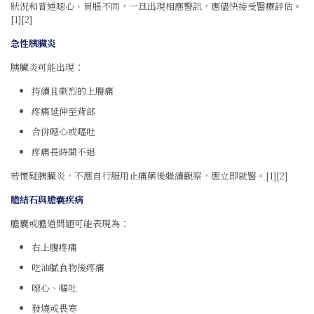
狀況和普通噁心、胃脹不同，一旦出現相應警訊，應儘快接受醫療評估。
[1][2]
急性胰臟炎
胰臟炎可能出現：
持續且劇烈的上腹痛
疼痛延伸至背部
合併噁心或嘔吐
疼痛長時間不退
若懷疑胰臟炎，不應自行服用止痛藥後繼續觀察，應立即就醫。[1][2]
膽結石與膽囊疾病
膽囊或膽道問題可能表現為：
右上腹疼痛
吃油膩食物後疼痛
噁心、嘔吐
發燒或畏寒