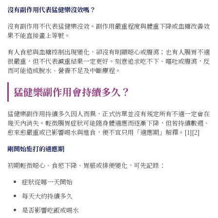
沒有副作用代表猛健樂沒效嗎？
沒有副作用不代表猛健樂沒效。副作用嚴重程度與體重下降或血糖改善效
果不能直接畫上等號。
有人食慾與血糖控制出現變化，卻沒有明顯噁心或腹瀉；也有人腸胃不適
很嚴重，但不代表減重結果一定更好。刻意追求吃不下、嘔吐或腹瀉，反
而可能造成脫水、營養不足及中斷療程。
猛健樂副作用會持續多久？
猛健樂副作用持續多久因人而異，正式仿單並沒有規定所有不適一定會在
幾天內消失。輕微腸胃症狀可能隨身體適應而逐漸下降，但若持續數週、
愈來愈嚴重或已影響喝水與進食，便不宜只用「適應期」解釋。[1][2]
剛開始施打的適應期
初期輕微噁心、食慾下降、胃脹或排便變化，可先記錄：
症狀從哪一天開始
每天大約持續多久
是否影響吃飯或喝水