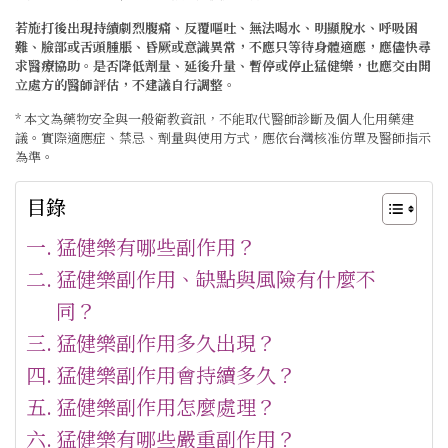
若施打後出現持續劇烈腹痛、反覆嘔吐、無法喝水、明顯脫水、呼吸困
難、臉部或舌頭腫脹、昏厥或意識異常，不應只等待身體適應，應儘快尋
求醫療協助。是否降低劑量、延後升量、暫停或停止猛健樂，也應交由開
立處方的醫師評估，不建議自行調整
。
* 本文為藥物安全與一般衛教資訊，不能取代醫師診斷及個人化用藥建
議。實際適應症、禁忌、劑量與使用方式，應依台灣核准仿單及醫師指示
為準。
目錄
猛健樂有哪些副作用？
猛健樂副作用、缺點與風險有什麼不
同？
猛健樂副作用多久出現？
猛健樂副作用會持續多久？
猛健樂副作用怎麼處理？
猛健樂有哪些嚴重副作用？