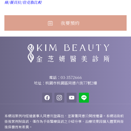
絲/薇貝拉/倍克脂比較
我要預約
諮詢專線：
03-3572666
電話：
03-3572666
地址：桃園市桃園區同德六街77號2樓
地址：桃園市桃園區同德六街77號2樓
facebook
instagram
youtube
line
本網站案例均經過當事人同意刊登露出，並簽署同意公開授權書。本網站術前
術後案例照資訊，僅作為手術醫療資訊之介紹分享，治療效果因個人體質與術
後保養而有差異。