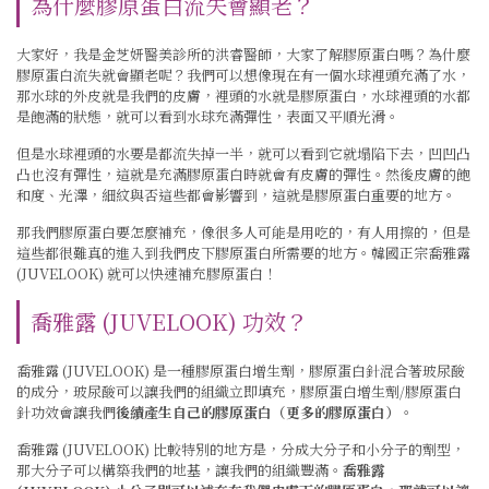
為什麼膠原蛋白流失會顯老？
大家好，我是金芝妍醫美診所的洪睿醫師，大家了解膠原蛋白嗎？為什麼
膠原蛋白流失就會顯老呢？我們可以想像現在有一個水球裡頭充滿了水，
那水球的外皮就是我們的皮膚，裡頭的水就是膠原蛋白，水球裡頭的水都
是飽滿的狀態，就可以看到水球充滿彈性，表面又平順光滑。
但是水球裡頭的水要是都流失掉一半，就可以看到它就塌陷下去，凹凹凸
凸也沒有彈性，這就是充滿膠原蛋白時就會有皮膚的彈性。然後皮膚的飽
和度、光澤，細紋與否這些都會影響到，這就是膠原蛋白重要的地方。
那我們膠原蛋白要怎麼補充，像很多人可能是
用吃的，有人用擦的，但是
這些都很難真的進入到我們皮下膠原蛋白所需要的地方
。
韓國正宗喬雅露
(
JUVELOOK
) 就可以快速補充膠原蛋白
！
喬雅露 (JUVELOOK) 功效？
喬雅露 (JUVELOOK) 是一種膠原蛋白增生劑，
膠原蛋白針
混合著玻尿酸
的成分，玻尿酸可以讓我們的組織立即填充，膠原蛋白增生劑
/膠原蛋白
針功效
會讓我們
後續產生自己的膠原蛋白（更多的膠原蛋白）
。
喬雅露 (JUVELOOK) 比較特別的地方是，分成大分子和小分子的劑型，
那大分子可以構築我們的地基，讓我們的組織豐滿。
喬雅露