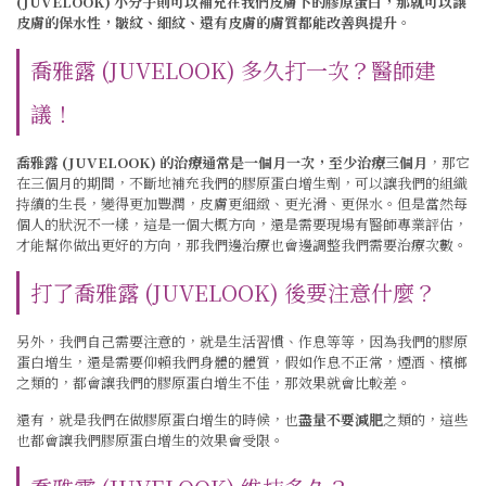
(JUVELOOK) 小分子則可以補充在我們皮膚下的膠原蛋白，那就可以讓
皮膚的保水性，皺紋、細紋、還有皮膚的膚質都能改善與提升
。
喬雅露 (JUVELOOK) 多久打一次？醫師建
議！
喬雅露 (JUVELOOK) 的治療通常是一個月一次，至少治療三個月
，那它
在三個月的期間，不斷地補充我們的膠原蛋白增生劑，可以讓我們的組織
持續的生長，變得更加豐潤，皮膚更細緻、更光滑、更保水。但是當然每
個人的狀況不一樣，這是一個大概方向，還是需要現場有醫師專業評估，
才能幫你做出更好的方向，那我們邊治療也會邊調整我們需要治療次數。
打了喬雅露 (JUVELOOK) 後要注意什麼？
另外，
我們自己需要注意的，就是生活習慣、作息等等，因為我們的膠原
蛋白增生，還是需要仰賴我們身體的體質，假如作息不正常，煙酒、檳榔
之類的，都會讓我們的膠原蛋白增生不佳，那效果就會比較差
。
還有，就是我們
在做膠原蛋白增生的時候，也
盡量不要減肥
之類的，這些
也都會讓我們膠原蛋白增生的效果會受限
。