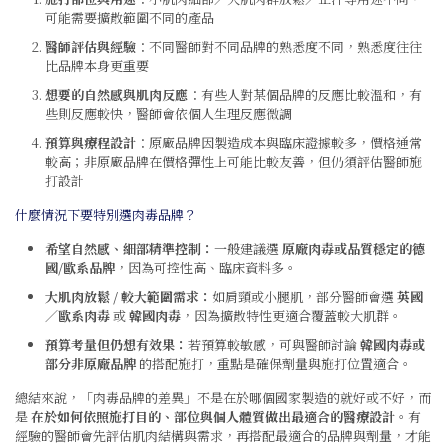
可能需要擴散範圍不同的產品
醫師評估與經驗
：不同醫師對不同品牌的熟悉度不同，熟悉度往往
比品牌本身更重要
想要的自然感與肌肉反應
：有些人對某個品牌的反應比較溫和，有
些則反應較快，醫師會依個人生理反應微調
預算與療程設計
：原廠品牌因製造成本與臨床證據較多，價格通常
較高；非原廠品牌在價格彈性上可能比較友善，但仍須評估醫師施
打設計
什麼情況下要特別選肉毒品牌？
希望自然感、細部精準控制：
一般建議選
原廠肉毒或品質穩定的德
國/歐系品牌
，因為可控性高、臨床資料多。
大肌肉放鬆 / 較大範圍需求：
如肩頸或小腿肌，部分醫師會選
英國
／歐系肉毒
或
韓國肉毒
，因為擴散特性更適合覆蓋較大肌群。
預算考量但仍想有效果：
若預算較敏感，可與醫師討論
韓國肉毒或
部分非原廠品牌
的搭配施打，重點是確保劑量與施打位置適合。
總結來說，「肉毒品牌的差異」不是在於哪個國家製造的就好或不好，而
是
在於如何依照施打目的、部位與個人體質做出最適合的醫療設計
。有
經驗的醫師會先評估肌肉結構與需求，再搭配最適合的品牌與劑量，才能