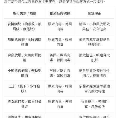
決定是否適合以肉毒作為主要療程，或搭配其他治療方式一起進行。
施打需求 / 痛點
推薦品牌選擇
關鍵理由
表情細紋（抬頭紋、皺
原廠肉毒、德國
精準、小範圍放鬆效
眉紋、魚尾紋）
肉毒
果佳、安全性高
咀嚼肌瘦臉 / 全臉線條
原廠肉毒、韓國
依肌肉厚度調整劑量
修飾
肉毒
與擴散性
肩頸放鬆 / 大肌肉群使
英國／歐系肉
擴散性佳、較適合大
用
毒、韓國肉毒
肌群
小腿肌肉修飾 / 運動型
英國／歐系肉
劑量配置及擴散特性
肌肉
毒、韓國肉毒
適合大範圍肌肉
止汗（腋下、多汗症
原廠肉毒、韓國
依醫師經驗選擇最適
狀）
肉毒
合的擴散特性
初次施打者／偏自然效
原廠肉毒、德國
效果穩定、預測性
果者
肉毒
高、風險較低
預算優先、想多部位施
單位價格親民，可分