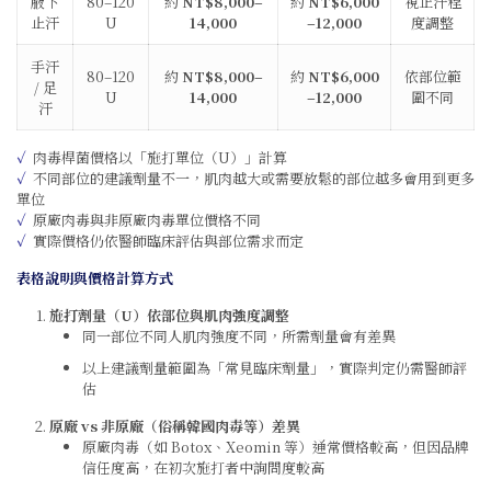
腋下
80–120
約
NT$8,000–
約
NT$6,000
視止汗程
止汗
U
14,000
–12,000
度調整
手汗
80–120
約
NT$8,000–
約
NT$6,000
依部位範
/ 足
U
14,000
–12,000
圍不同
汗
✓
肉毒桿菌價格以「施打單位（U）」計算
✓
不同部位的建議劑量不一，肌肉越大或需要放鬆的部位越多會用到更多
單位
✓
原廠肉毒與非原廠肉毒單位價格不同
✓
實際價格仍依醫師臨床評估與部位需求而定
表格說明與價格計算方式
施打劑量（U）依部位與肌肉強度調整
同一部位不同人肌肉強度不同，所需劑量會有差異
以上建議劑量範圍為「常見臨床劑量」，實際判定仍需醫師評
估
原廠 vs 非原廠（俗稱韓國肉毒等）差異
原廠肉毒（如 Botox、Xeomin 等）通常價格較高，但因品牌
信任度高，在初次施打者中詢問度較高