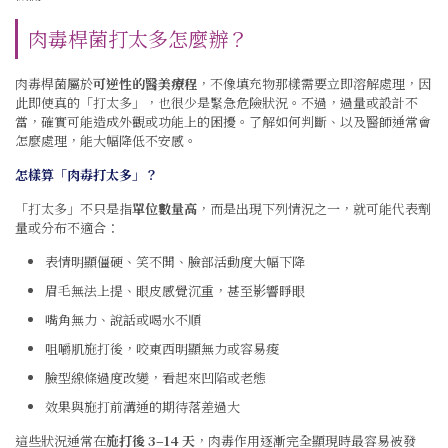
肉毒桿菌打太多怎麼辦？
肉毒桿菌屬於
可逆性的醫美療程
，不像填充物那樣需要立即溶解處理，因
此即使真的「打太多」，也很少是緊急危險狀況。不過，過量或設計不
當，確實可能造成外觀或功能上的困擾。了解如何判斷、以及醫師通常會
怎麼處理，能大幅降低不安感。
怎樣算「肉毒打太多」？
「打太多」不只是指
單位數量高
，而是出現下列情況之一，就可能代表劑
量或分布不適合：
表情明顯僵硬、笑不開、臉部活動度大幅下降
眉毛無法上提、眼皮感覺沉重，甚至影響睜眼
嘴角無力、說話或喝水不順
咀嚼肌施打後，咬東西明顯無力或容易痠
臉型線條過度改變，看起來凹陷或老態
效果與施打前溝通的期待落差過大
這些狀況通常在
施打後 3–14 天
，肉毒作用逐漸完全顯現時最容易被發