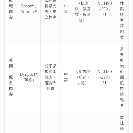
原
臨床證
（抬頭
NT$180
性
廠
Botox® /
據最完
中
紋、皺眉
–250 /
與
肉
Xeomin®
整、安
等
紋、魚尾
U
精
毒
全性高
紋）
準
控
制
者
需
要
英
較
國
分子擴
大
／
散範圍
大肌肉群
NT$150
範
Dysport®
中
歐
略大、
（肩頸、
–230 /
圍
(歐系)
高
系
適合大
小腿）
U
肌
肉
肌群
肉
毒
放
鬆
者
嚮
往
穩