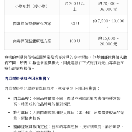
約 200 U 以
約 20,000～
小腿肌群（瘦小腿）
上
36,000 元
約 7,500～10,000
肉毒桿菌整體療程方案
50 U
元
約 15,000～
肉毒桿菌整體療程方案
100 U
20,000 元
這樣的劑量與價格範圍通常是業界常見的參考價格，但
每個部位與個人體
質不同，所需 U 數也會差異很大
，因此建議在正式施打前先由專業醫師
進行評估與報價。
肉毒價格受哪些因素影響？
肉毒價格並非單純看單位成本，還會受到下列因素影響：
肉毒品牌
：不同品牌價格不同，像某些國際原廠肉毒價格通常較
高、韓國或其他品牌可能相對親民
施打部位
：大肌肉群或體積較大部位（如小腿）通常需要較高的劑
量、價格也較高
醫師經驗與診所定位
：醫師的專業經驗、技術細緻度、診所地點、