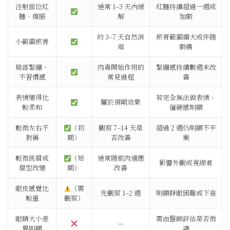
注射部位紅
通常 1–3 天內緩
紅腫持續超過一週或
腫、痠脹
解
加劇
約 3–7 天自然消
瘀青範圍擴大或伴隨
小範圍瘀青
退
劇痛
局部緊繃、
肉毒開始作用的
緊繃感持續數週未改
不習慣感
常見過程
善
表情變得比
若完全無法做表情、
屬於預期效果
較柔和
僵硬感明顯
輕微左右不
（初
觀察 7–14 天是
超過 2 週仍明顯不平
對稱
期）
否改善
衡
輕微挑眉或
（短
通常隨肌肉適應
影響外觀或視線者
眉型改變
期）
改善
眼皮感覺比
（需
先觀察 1–2 週
明顯睜眼困難或下垂
較重
觀察）
眼睛大小差
需由醫師評估是否微
—
異明顯
調