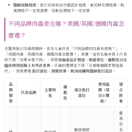
醫師經驗程度：
施打技術和自然感設計程度，會反映在價格裡。較
高價格不一定是浪費，但較低價格不一定划算
不同品牌肉毒差在哪？美國/英國/德國肉毒怎
麼選？
在醫美施打肉毒桿菌時，很多人會好奇「不同品牌的肉毒有差嗎？」、
「美國肉毒、英國肉毒、德國肉毒怎麼選？」其實，這些名稱本質上代表
的不是「效果本質不同」，而是
每個產品在製造、劑量單位、擴散性以及
臨床使用經驗上有些許差異
。正確的選擇並不是「光看哪個國家製造最
好」，而是要看
施打部位、預期效果、肌肉結構與醫師施打設計
。
品
費用區
適
擴
牌
主要特
適合施打
間（單
合
代表品牌
散
類
色
部位
位U價
對
性
型
格）
象
重
視
安
臉部細部
全