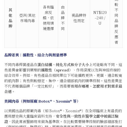
較
各有臨
由
其
不
床反
品
NT$120
他
亞洲/其他
視品牌特
同
饋，依
牌
–240 /
品
市場肉毒
性而定
品
使用情
不
U
牌
牌
境選擇
同
反
應
者
品牌差異：擴散性、結合力與劑量標準
不同肉毒桿菌產品在
蛋白結構、純化方式和分子大小
上可能略有不同，這
些差異會影響到藥劑的
擴散性（spread）
、作用深度以及與神經終端的
結合效率。例如，有些產品在相同單位下可能擴散更快、更廣，適合較寬
的肌肉群；有些則較穩定、集中，適合細部肌肉的精準控制。這些差異並
不代表哪個品牌「一定比較好」，而是要看
用在哪裡、怎麼用才對需求最
合適
。
美國肉毒（例如原廠 Botox®、Xeomin® 等）
以美國出品的原廠肉毒（如 Botox®、Xeomin®）在全球臨床上有最長的
應用歷史與大量臨床資料支持，
安全性與一致性在醫學文獻中被廣泛驗
證
，因此常被醫師用來做為基準款。在比較需要精準控制的臉部細部施打
（例如抬頭紋、皺眉紋）時，原廠肉毒常被選用。不過這類產品的費用通