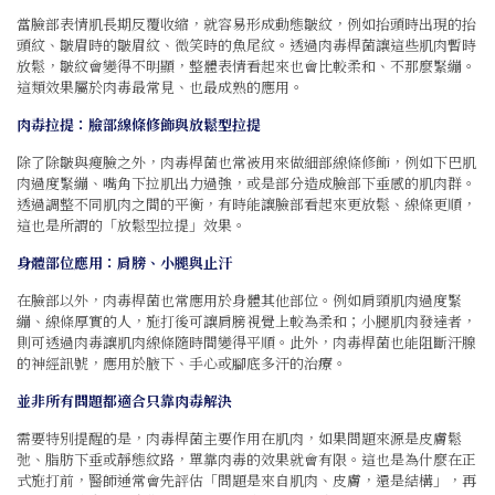
當臉部表情肌長期反覆收縮，就容易形成動態皺紋，例如抬頭時出現的抬
頭紋、皺眉時的皺眉紋、微笑時的魚尾紋。透過肉毒桿菌讓這些肌肉暫時
放鬆，皺紋會變得不明顯，整體表情看起來也會比較柔和、不那麼緊繃。
這類效果屬於肉毒最常見、也最成熟的應用。
肉毒拉提：臉部線條修飾與放鬆型拉提
除了除皺與瘦臉之外，肉毒桿菌也常被用來做細部線條修飾，例如下巴肌
肉過度緊繃、嘴角下拉肌出力過強，或是部分造成臉部下垂感的肌肉群。
透過調整不同肌肉之間的平衡，有時能讓臉部看起來更放鬆、線條更順，
這也是所謂的「放鬆型拉提」效果。
身體部位應用：肩膀、小腿與止汗
在臉部以外，肉毒桿菌也常應用於身體其他部位。例如肩頸肌肉過度緊
繃、線條厚實的人，施打後可讓肩膀視覺上較為柔和；小腿肌肉發達者，
則可透過肉毒讓肌肉線條隨時間變得平順。此外，肉毒桿菌也能阻斷汗腺
的神經訊號，應用於腋下、手心或腳底多汗的治療。
並非所有問題都適合只靠肉毒解決
需要特別提醒的是，肉毒桿菌主要作用在肌肉，如果問題來源是皮膚鬆
弛、脂肪下垂或靜態紋路，單靠肉毒的效果就會有限。這也是為什麼在正
式施打前，醫師通常會先評估「問題是來自肌肉、皮膚，還是結構」，再