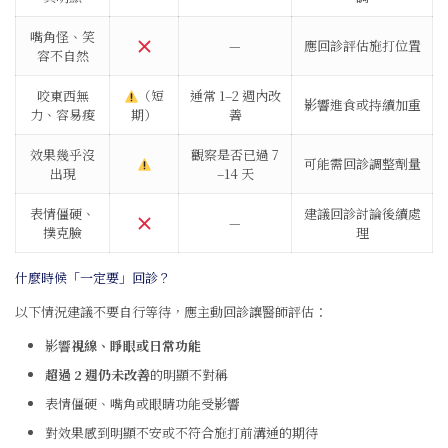
嘴角怪、笑
—
應回診評估施打位置
容不自然
咬東西無
（短
通常 1–2 週內改
影響進食或持續加重
力、容易痠
期）
善
效果幾乎沒
觀察是否已過 7
可能需回診調整劑量
出現
–14 天
表情僵硬、
建議回診討論後續處
—
撲克臉
理
什麼時候「一定要」回診？
以下情況建議不要自行等待，應主動回診讓醫師評估：
影響
視線、睜眼或日常功能
超過 2 週仍未改善
的明顯不對稱
表情僵硬、嘴角或眼睛功能受影響
對效果感到明顯不安或不符合施打前溝通的期待