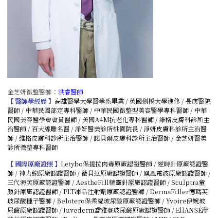
金芝妍微整醫師：
洪睿醫師
【 醫師學經歷 】
高雄醫學大學醫學系畢業 / 英國劍橋大學進修 / 長庚醫院
醫師 / 中華民國部定專科醫師 / 中華民國微整型美容醫學專科醫師 / 中華
民國美容醫學會會員醫師 / 美國A4M抗老化專科醫師 / 維格皮膚科診所主
治醫師 / 百大線雕名醫 / 淨妍醫美診所桃園院長 / 淨妍皮膚科診所主治醫
師 / 維格皮膚科診所主治醫師 / 諾貝爾皮膚科診所主治醫師 / 金芝妍醫美
診所微整專科醫師
【 國際原廠證照 】
Letybo保提拉肉毒原廠認證醫師 / 逆時針原廠認證醫
師 / 神力線原廠認證醫師 / 薇貝拉原廠認證醫師 / 鳳凰電波原廠認證醫師 /
三代海芙原廠認證醫師 / AestheFill精靈針原廠認證醫師 / Sculptra童
顏針原廠認證醫師 / PLT凍晶注射劑原廠認證醫師 / DermaFiller德瑪芙
玻尿酸種子醫師 / Belotero保柔緹玻尿酸原廠認證醫師 / Yvoire伊婉玻
尿酸原廠認證醫師 / Juvederm喬雅登玻尿酸原廠認證醫師 / EllANSÉ洢