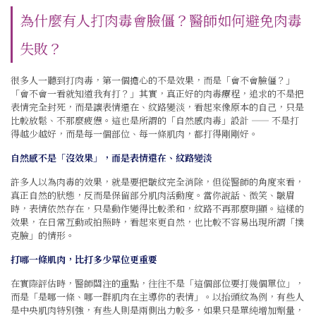
為什麼有人打肉毒會臉僵？醫師如何避免肉毒
失敗？
很多人一聽到打肉毒，第一個擔心的不是效果，而是「會不會臉僵？」
「會不會一看就知道我有打？」其實，真正好的肉毒療程，追求的不是把
表情完全封死，而是讓表情還在、紋路變淡，看起來像原本的自己，只是
比較放鬆、不那麼疲憊。這也是所謂的「自然感肉毒」設計 —— 不是打
得越少越好，而是每一個部位、每一條肌肉，都打得剛剛好。
自然感不是「沒效果」，而是表情還在、紋路變淡
許多人以為肉毒的效果，就是要把皺紋完全消除，但從醫師的角度來看，
真正自然的狀態，反而是保留部分肌肉活動度。當你說話、微笑、皺眉
時，表情依然存在，只是動作變得比較柔和，紋路不再那麼明顯。這樣的
效果，在日常互動或拍照時，看起來更自然，也比較不容易出現所謂「撲
克臉」的情形。
打哪一條肌肉，比打多少單位更重要
在實際評估時，醫師關注的重點，往往不是「這個部位要打幾個單位」，
而是「是哪一條、哪一群肌肉在主導你的表情」。以抬頭紋為例，有些人
是中央肌肉特別強，有些人則是兩側出力較多，如果只是單純增加劑量，