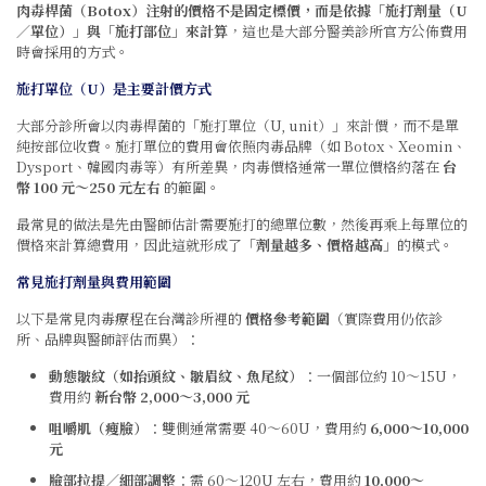
肉毒桿菌（Botox）注射的價格不是固定標價，而是依據「施打劑量（U
／單位）」與「施打部位」來計算
，這也是大部分醫美診所官方公佈費用
時會採用的方式。
施打單位（U）是主要計價方式
大部分診所會以肉毒桿菌的「施打單位（U, unit）」來計價，而不是單
純按部位收費。施打單位的費用會依照肉毒品牌（如 Botox、Xeomin、
Dysport、韓國肉毒等）有所差異，肉毒價格通常一單位價格約落在
台
幣 100 元〜250 元左右
的範圍。
最常見的做法是先由醫師估計需要施打的總單位數，然後再乘上每單位的
價格來計算總費用，因此這就形成了「
劑量越多、價格越高
」的模式。
常見施打劑量與費用範圍
以下是常見肉毒療程在台灣診所裡的
價格參考範圍
（實際費用仍依診
所、品牌與醫師評估而異）：
動態皺紋（如抬頭紋、皺眉紋、魚尾紋）
：一個部位約 10〜15U，
費用約
新台幣 2,000〜3,000 元
咀嚼肌（瘦臉）
：雙側通常需要 40〜60U，費用約
6,000〜10,000
元
臉部拉提／細部調整
：需 60〜120U 左右，費用約
10,000〜