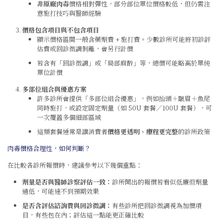
非原廠肉毒
價格相對彈性，部分部位單位價格較低，但仍需注
意施打技巧與醫師經驗
價格包含項目與不包含項目
顯示價格區間一般含藥劑費 + 施打費。少數診所可能將初診評
估費或回診微調剝離，會另行計價
若含有「回診微調」或「局部麻醉」等，總價可能略高於單純
單位計價
多部位組合與優惠方案
許多診所會提供「多部位組合優惠」，例如抬頭＋皺眉＋魚尾
同時施打，或設定固定劑量（如 50U 套餐／100U 套餐），可
一次覆蓋多個細部區域
這類套餐通常是讓消費者
價格更透明、療程更完整
的診所政策
肉毒價格合理性，如何判斷？
在比較各診所報價時，建議參考以下幾個重點：
劑量是否與醫師診察評估一致：
診所開出的報價若看似低廉但劑量
過低，可能達不到預期效果
是否含評估諮詢費與回診微調：
有些診所把回診微調視為加價項
目，有些包在內；評估這一點能更正確比較