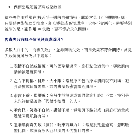
偶爾出現短暫頭痛或緊繃感
這些副作用通常在
數天至一週內自然消退
，屬於常見且可預期的反應。
只要避免術後立即按摩、劇烈運動或高溫環境，大多不會惡化。需要特別
說明的是，
副作用 ≠ 失敗
，更不等於永久問題。
肉毒失敗有哪些情況與造成原因？
多數人口中的「肉毒失敗」，並非藥物失效，而是
效果不符合期待
。常見
失敗情況可分為以下幾類：
表情不自然或僵硬：
可能因劑量過高、施打點位過集中，導致肌肉
活動被過度抑制。
左右不對稱、挑眉、大小眼：
常見原因包括原本肌肉就不對稱、施
打深度或位置差異，或肉毒擴散影響鄰近肌群。
眼皮下垂、眉壓感：
多發生於額頭或皺眉紋施打設計不當，特別是
未先評估是否為「代償型抬眉」的人。
嘴角怪、笑容不自然、講話不順：
通常與下臉部或口周施打過量或
過近關鍵肌群有關。
咀嚼肌肉毒失敗（臉凹、咬東西無力）：
常見於劑量過高、忽略臉
型比例，或臉寬原因並非肌肉卻仍施打肉毒。