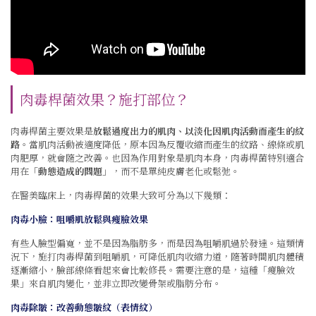
肉毒桿菌效果？施打部位？
肉毒桿菌主要效果是
放鬆過度出力的肌肉、以淡化因肌肉活動而產生的紋
路
。當肌肉活動被適度降低，原本因為反覆收縮而產生的紋路、線條或肌
肉肥厚，就會隨之改善。也因為作用對象是肌肉本身，
肉毒桿菌特別適合
用在「
動態造成的問題
」，而不是單純皮膚老化或鬆弛
。
在醫美臨床上，肉毒桿菌的效果大致可分為以下幾類：
肉毒小臉：咀嚼肌放鬆與瘦臉效果
有些人臉型偏寬，並不是因為脂肪多，而是因為咀嚼肌過於發達。這類情
況下，施打肉毒桿菌到咀嚼肌，可降低肌肉收縮力道，隨著時間肌肉體積
逐漸縮小，臉部線條看起來會比較修長。需要注意的是，這種「瘦臉效
果」來自肌肉變化，並非立即改變骨架或脂肪分布。
肉毒除皺：改善動態皺紋（表情紋）