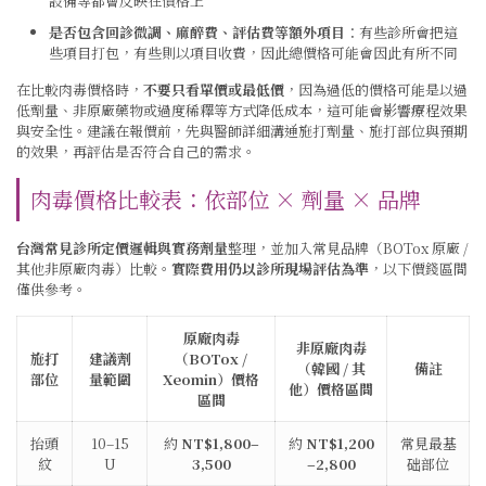
設備等都會反映在價格上
是否包含回診微調、麻醉費、評估費等額外項目
：有些診所會把這
些項目打包，有些則以項目收費，因此總價格可能會因此有所不同
在比較肉毒價格時，
不要只看單價或最低價
，因為過低的價格可能是以過
低劑量、非原廠藥物或過度稀釋等方式降低成本，這可能會影響療程效果
與安全性。建議在報價前，先與醫師詳細溝通施打劑量、施打部位與預期
的效果，再評估是否符合自己的需求。
肉毒價格比較表：依部位 × 劑量 × 品牌
台灣常見診所定價邏輯與實務劑量
整理，並加入常見品牌（BOTox 原廠 /
其他非原廠肉毒）比較。
實際費用仍以診所現場評估為準
，以下價錢區間
僅供參考。
原廠肉毒
非原廠肉毒
施打
建議劑
（BOTox /
（韓國 / 其
備註
部位
量範圍
Xeomin）價格
他）價格區間
區間
抬頭
10–15
約
NT$1,800–
約
NT$1,200
常見最基
紋
U
3,500
–2,800
础部位