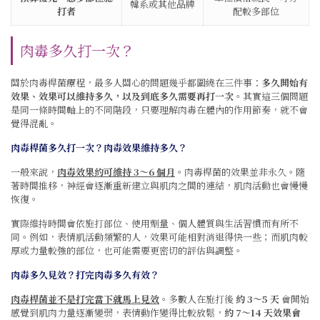
韓系或其他品牌
打者
配較多部位
肉毒多久打一次？
關於肉毒桿菌療程，最多人關心的問題幾乎都圍繞在三件事：
多久開始有
效果、效果可以維持多久，以及到底多久需要再打一次
。其實這三個問題
是同一條時間軸上的不同階段，只要理解肉毒在體內的作用節奏，就不會
覺得混亂。
肉毒桿菌多久打一次？肉毒效果維持多久？
一般來說，
肉毒效果約可維持 3～6 個月
。
肉毒桿菌的效果並非永久。隨
著時間推移，神經會逐漸重新建立與肌肉之間的連結，肌肉活動也會慢慢
恢復。
實際維持時間會依施打部位、使用劑量、個人體質與生活習慣而有所不
同。例如，表情肌活動頻繁的人，效果可能相對消退得快一些；而肌肉較
厚或力量較強的部位，也可能需要更密切的評估與調整。
肉毒多久見效？打完肉毒多久有效？
肉毒桿菌並不是打完當下就馬上見效
。多數人在施打後
約 3～5 天
會開始
感覺到肌肉力量逐漸變弱，表情動作變得比較放鬆，
約 7～14 天效果會