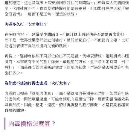
趨於穩定
，這也是臨床上常安排回診評估的時間點。由於每個人的肌肉強
度、代謝速度不同，實際見效時間可能略有差異，但如果打完隔天就「完
全沒表情」，反而不是正常、理想的狀態。
肉毒多久打一次才剛好？
在多數情況下，
建議至少間隔 3～4 個月以上再評估是否需要再次施打
，
而不是一覺得效果變弱就立刻補打。過於頻繁施打，不但沒有必要，也可
能增加表情不自然或肌肉失衡的風險。
實務上，醫師會依照不同部位給出不同建議，例如表情紋、咀嚼肌或小腿
肌肉，本來就有不同的施打節奏。最理想的方式，並不是固定時間「例行
補打」，而是每次回診重新評估當下的肌肉狀態，再決定是否需要施打與
施打多少。
為什麼不建議打得太密或一次打太多？
肉毒的目標是「讓肌肉休息」，而不是讓肌肉長期失去功能。如果施打過
於密集或一開始劑量過重，可能會讓肌肉適應性下降，反而影響後續效果
與自然度。因此，
穩定、適度、依狀況調整的施打節奏，才是長期看起來
自然的關鍵
。
肉毒價格怎麼算？