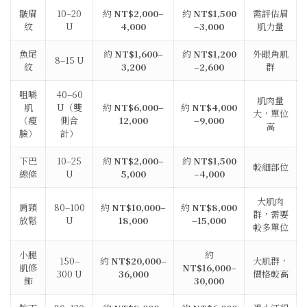
皺眉
10–20
約
NT$2,000–
約
NT$1,500
需評估眉
紋
U
4,000
–3,000
肌力量
魚尾
約
NT$1,600–
約
NT$1,200
外眼角肌
8–15 U
紋
3,200
–2,600
群
咀嚼
40–60
肌肉量
肌
U（雙
約
NT$6,000–
約
NT$4,000
大，單位
（瘦
側合
12,000
–9,000
高
臉）
計）
下巴
10–25
約
NT$2,000–
約
NT$1,500
較細部位
線條
U
5,000
–4,000
大肌肉
肩頸
80–100
約
NT$10,000–
約
NT$8,000
群，需要
放鬆
U
18,000
–15,000
較多單位
小腿
約
150–
約
NT$20,000–
大肌群，
肌修
NT$16,000–
300 U
36,000
價格較高
飾
30,000