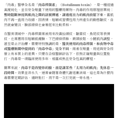
「肉毒」醫學全名是「
肉毒桿菌素」（Botulinum toxin）
，是一種經過
高度純化、並在安全劑量下使用的醫療用藥物。肉毒的作用原理很單純：
暫時阻斷神經與肌肉之間的訊號傳遞，讓過度出力的肌肉放鬆下來
。當肌
肉不再一直用力收縮，因表情、咀嚼或習慣性用力所產生的動態皺紋，自
然就會變淡，臉部線條也會看起來比較柔和。
在醫美領域中，肉毒桿菌常被用來改善抬頭紋、皺眉紋、魚尾紋等表情
紋，也常應用在咀嚼肌瘦臉、下巴線條修飾、肩頸放鬆、小腿肌肉調整，
甚至是止汗治療。需要特別強調的是，
醫美使用的肉毒桿菌，和食物中毒
或醫療新聞中提到的「肉毒中毒」完全不同
，兩者在劑量、用途與安全控
管上有本質上的差異。只要在合格醫師評估下，依照正確劑量與位置施
打，肉毒是一項臨床使用多年、相當成熟且安全性高的療程。
簡單來說，
肉毒不是改變你的臉，而是讓某些「太用力的肌肉」先休息一
段時間
。效果並非永久，通常會隨著身體代謝逐漸消退，這也是為什麼肉
毒需要定期評估、適時施打，而不是一次打完就一勞永逸。