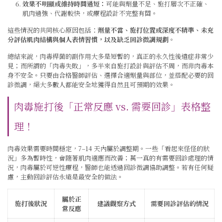
效果不明顯或維持時間過短：
可能與劑量不足、施打層次不正確、
肌肉過強、代謝較快，或療程設計不完整有關。
這些情況的共同核心原因包括：
劑量不當、施打位置或深度不精準、未充
分評估肌肉結構與個人表情習慣，以及缺乏回診微調規劃
。
總結來說，肉毒桿菌的副作用大多是短暫的，真正的永久性後遺症非常少
見；而所謂的「肉毒失敗」，多半來自施打設計與評估不周，而非肉毒本
身不安全。只要由合格醫師評估、選擇合適劑量與部位，並搭配必要的回
診微調，絕大多數人都能安全地獲得自然且可預期的效果。
肉毒施打後「正常反應 vs. 需要回診」表格整
理！
肉毒效果需要時間穩定，7–14 天內屬於調整期。一些「看起來怪怪的狀
況」多為暫時性，會隨著肌肉適應而改善；萬一真的有需要回診處理的情
況，肉毒屬於可逆性療程，醫師也能透過回診微調協助調整。若有任何疑
慮，主動回診評估永遠是最安全的做法。
屬於正
施打後狀況
建議觀察方式
需要回診評估的情況
常反應