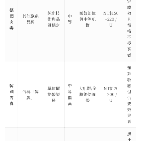
定
療
德
純化技
皺紋部位
NT$150
效
國
其他歐系
中
術與品
與中等肌
–220 /
且
肉
品牌
等
質穩定
群
U
價
毒
格
不
極
高
者
預
算
敏
韓
中
感
單位價
大肌群/全
NT$120
國
俗稱「韓
等
但
格較親
臉線條調
–200 /
肉
牌」
偏
仍
民
整
U
毒
高
要
效
果
者
想
比