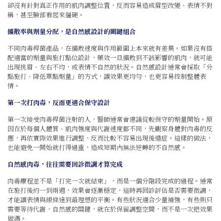
卻沒有針對真正作用的肌肉調整位置，反而容易造成眉型改變、表情不對
稱，甚至臉部看起來僵硬。
擴散率與劑量分配，是自然感設計的關鍵組合
不同肉毒桿菌產品，在擴散速度與作用範圍上本來就有差異。如果沒有搭
配適當的劑量與施打點位設計，藥效一旦擴散到不該影響的肌肉，就可能
出現挑眉、左右不均，或表情不自然的狀況。自然感設計通常會採取「分
點施打、降低單點劑量」的方式，讓效果更均勻，也更容易控制整體表
情。
第一次打肉毒，反而更適合保守設計
第一次接受肉毒桿菌注射的人，醫師通常會建議從較保守的劑量開始。原
因在於每個人體質、肌肉強度與代謝速度都不同，先觀察身體對肉毒的反
應，再依實際效果進行調整，反而比較不容易出現後遺症。這樣的做法，
也能避免一開始就打得過重，造成短期內無法逆轉的不自然感。
自然感肉毒，往往需要回診微調才算完成
肉毒療程並不是「打完一次就結束」，而是一個分階段完成的過程。通常
在施打後約一到兩週，效果會逐漸穩定，這時再回診評估是否需要微調，
才能讓表情與線條達到最理想的平衡。有些狀況適合少量補強，有些則只
需要等待代謝，自然感的關鍵，就在於保留調整空間，而不是一次把效果
做滿。