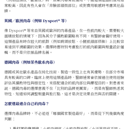
常較高，因此有些人會在「非臉部細微部位」或對費用敏感時考慮其他品
牌。
英國／歐洲肉毒（例如 Dysport® 等）
像 Dysport® 等來自英國或歐洲的肉毒產品，在一些肌肉較大、需要較大
面積放鬆的情境下，因為其分子擴散範圍略有不同，有醫師會偏好使用。
這類產品有時在较大的肌群（例如肩頸放鬆、小腿肌細部修飾）上比較容
易達到平滑範圍的效果。選擇時應特別考慮施打的肌肉範圍與劑量設計邏
輯，而不是只依據品牌名稱。
德國肉毒（例如某些歐系肉毒）
德國或其他歐系產品在純化技術、製造一致性上也有其優勢，在部分市場
具有較高的口碑。臨床上使用這類產品時，醫師通常會依據過往使用經驗
評估其擴散特性與穩定性，來搭配適合的肌肉部位與療程目的。對患者來
說，德國肉毒的選擇意義不在「比別的品牌更厲害」，而是有醫師熟悉其
特性、知道如何調整劑量與施打點，這才是決定效果自然與否的關鍵。
怎麼選最適合自己的肉毒？
選擇肉毒品牌時，不必追逐「哪個國家製造最好」，而是從下列幾個角度
判斷：
施打部位與用途
：小肌肉細部／大肌肉群放鬆／止汗等用途不同，