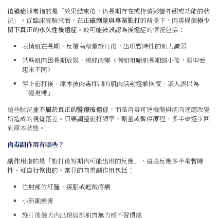
後遺症
通常指的是「效果結束後，仍長期存在或持續影響外觀或功能的狀
況」。從臨床經驗來看，在
正確劑量與專業施打
的前提下，肉毒桿菌
極少
留下真正的永久性後遺症
。較可能被誤認為後遺症的情況包括：
表情肌在長期、反覆高劑量施打後，出現暫時性的肌力減弱
某些肌肉因長期放鬆，線條改變（例如咀嚼肌長期縮小後，臉型看
起來不同）
停止施打後，原本被肉毒抑制的肌肉活動逐漸恢復，讓人誤以為
「變更糟」
這些狀況
並不屬於真正的醫療後遺症
，而是肉毒可逆機制與肌肉適應改變
所造成的視覺落差。只要調整施打頻率、劑量或暫停療程，多半會逐步回
到原本狀態。
肉毒副作用有哪些？
副作用
指的是「施打後短期內可能出現的反應」，這些反應多半是
暫時
性、可自行恢復
的。常見的肉毒副作用包括：
注射部位紅腫、痠脹或輕微疼痛
小範圍瘀青
施打後幾天內出現局部肌肉無力或不習慣感