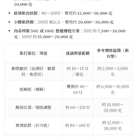
20,000 元
肩頸肌肉放鬆
：80〜100U，費用約
12,000〜18,000 元
小腿肌修飾
：200U 或以上，費用約
20,000〜36,000 元
肉毒桿菌 50U 或 100U 整體療程方案
：50U 約
7,500〜10,000
元
、100U 約
15,000〜20,000 元
參考價格區間（新
施打部位／用途
建議劑量範圍
台幣）
動態皺紋（抬頭紋、皺眉
約 10～15 U
約 2,000～3,000
紋、魚尾紋）
／部位
元
雙側約 40～
約 6,000～10,000
咀嚼肌（瘦臉）
60 U
元
約 10,000～
臉部拉提／細部調整
約 60～120 U
20,000 元
約 12,000～
肩頸肌群（斜方肌）
約 80～100 U
18,000 元