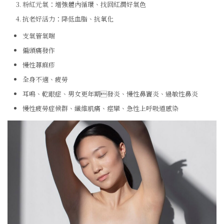
粉紅元氣：增強體內循環、找回紅潤好氣色
抗老好活力：降低血脂、抗氧化
支氣管氣喘
偏頭痛發作
慢性蕁麻疹
全身不適、疲勞
耳鳴、乾眼症、男女更年期發炎、慢性鼻竇炎、過敏性鼻炎
慢性疲勞症候群、纖維肌痛、痙攣、急性上呼吸道感染