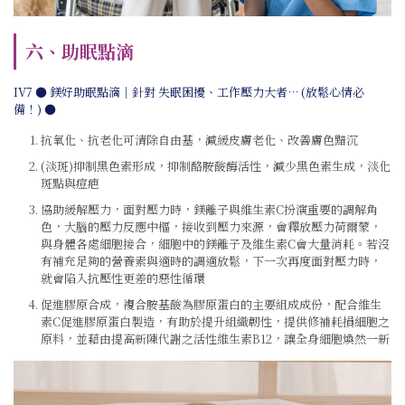
六、助眠點滴
IV7 ● 鎂好助眠點滴｜針對 失眠困擾、工作壓力大者… (放鬆心情必
備！) ●
抗氧化、抗老化可清除自由基，減緩皮膚老化、改善膚色黯沉
(淡斑)抑制黑色素形成，抑制酪胺酸酶活性，減少黑色素生成，淡化
斑點與痘疤
協助緩解壓力，面對壓力時，鎂離子與維生素C扮演重要的調解角
色，大腦的壓力反應中樞，接收到壓力來源，會釋放壓力荷爾蒙，
與身體各處細胞接合，細胞中的鎂離子及維生素C會大量消耗。若沒
有補充足夠的營養素與適時的調適放鬆，下一次再度面對壓力時，
就會陷入抗壓性更差的惡性循環
促進膠原合成，複合胺基酸為膠原蛋白的主要組成成份，配合維生
素C促進膠原蛋白製造，有助於提升組織韌性，提供修補耗損細胞之
原料，並藉由提高新陳代謝之活性維生素B12，讓全身細胞煥然一新