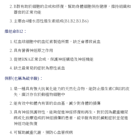
B群有助於細胞的合成和修復，幫助身體細胞保持健康，維持組織和
器官的正常功能
主要由4種水溶性維生素組成(B1.B2.B3.B6)
維他命B12：
紅血球細胞中的血紅素製造所需，缺乏會導致貧血
具有營養神經原之作用
促使RNA正常合成，保護神經構造及神經機能
缺乏最常見的症狀為惡性貧血
保肝(也稱為硫辛酸)：
是一種具有強大抗氧化能力的天然化合物，能防止維生素C與E的流
失，廣泛存在於動植物細胞中
能有效中和體內有害的自由基，減少對身體的損傷
具有神經保護特性，能夠促進神經修復和再生。對於因為嚴重糖尿
病或化放療造成的神經損傷的患者，硫辛酸有助於減輕症狀並促進
神經功能恢復
可幫助減重代謝，預防心血管疾病