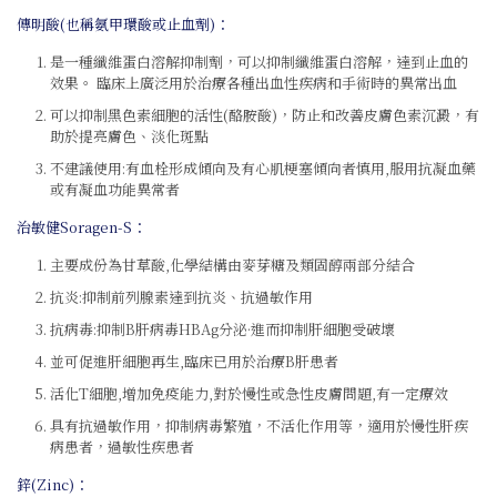
傳明酸(也稱氨甲環酸或止血劑)：
是一種纖維蛋白溶解抑制劑，可以抑制纖維蛋白溶解，達到止血的
效果。 臨床上廣泛用於治療各種出血性疾病和手術時的異常出血
可以抑制黑色素細胞的活性(酪胺酸)，防止和改善皮膚色素沉澱，有
助於提亮膚色、淡化斑點
不建議使用:有血栓形成傾向及有心肌梗塞傾向者慎用,服用抗凝血藥
或有凝血功能異常者
治敏健Soragen-S：
主要成份為甘草酸,化學結構由麥芽糖及類固醇兩部分結合
抗炎:抑制前列腺素達到抗炎、抗過敏作用
抗病毒:抑制B肝病毒HBAg分泌·進而抑制肝細胞受破壞
並可促進肝細胞再生,臨床已用於治療B肝患者
活化T細胞,增加免疫能力,對於慢性或急性皮膚問題,有一定療效
具有抗過敏作用，抑制病毒繁殖，不活化作用等，適用於慢性肝疾
病患者，過敏性疾患者
鋅(Zinc)：