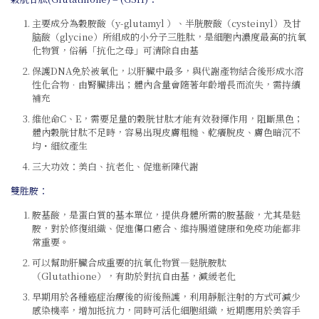
主要成分為穀胺酸（y-glutamyl ）、半胱胺酸（cysteinyl）及甘
脑酸（glycine）所組成的小分子三胜肽，是細胞內濃度最高的抗氧
化物質，俗稱「抗化之母」可清除自由基
保護DNA免於被氧化，以肝臟中最多，與代謝產物結合後形成水溶
性化合物．由腎臟排出；體內含量會隨著年齡增長而流失，需持續
補充
維他命C、E，需要足量的穀胱甘肽才能有效發揮作用，阻斷黑色；
體內穀胱甘肽不足時，容易出現皮膚粗糙、乾癢脫皮、膚色暗沉不
均・細紋產生
三大功效：美白、抗老化、促進新陳代謝
雙胜胺：
胺基酸，是蛋白質的基本單位，提供身體所需的胺基酸，尤其是麩
胺，對於修復組織、促進傷口癒合、維持腸道健康和免疫功能都非
常重要。
可以幫助肝臟合成重要的抗氧化物質—麩胱胺肽
（Glutathione），有助於對抗自由基，減緩老化
早期用於各種癌症治療後的術後照護，利用靜脈注射的方式可減少
感染機率，增加抵抗力，同時可活化細胞組織，近期應用於美容手