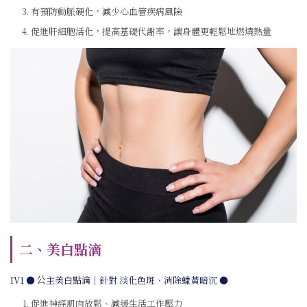
有預防動脈硬化，減少心血管疾病風險
促進肝細胞活化，提高基礎代謝率，讓身體更輕鬆地燃燒熱量
二、美白點滴
IV1 ● 公主美白點滴｜針對 淡化色斑、消除蠟黃暗沉 ●
促進神經肌肉放鬆、減緩生活工作壓力