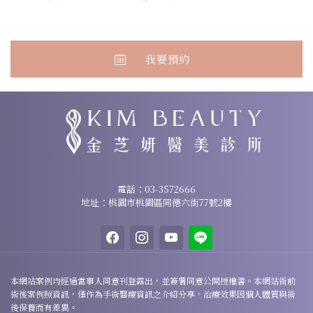
我要預約
諮詢專線：
03-3572666
電話：
03-3572666
地址：桃園市桃園區同德六街77號2樓
地址：桃園市桃園區同德六街77號2樓
facebook
instagram
youtube
line
本網站案例均經過當事人同意刊登露出，並簽署同意公開授權書。本網站術前
術後案例照資訊，僅作為手術醫療資訊之介紹分享，治療效果因個人體質與術
後保養而有差異。