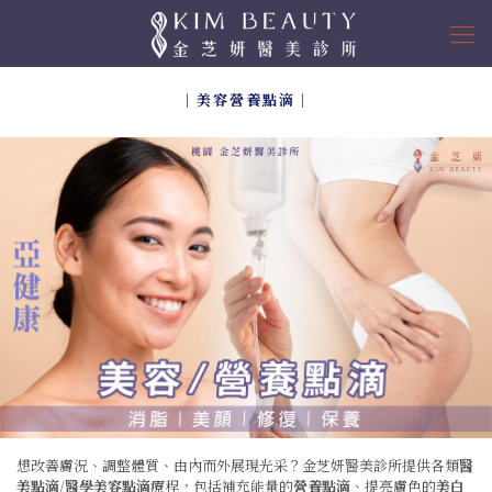
｜美容營養點滴｜
想改善膚況、調整體質、由內而外展現光采？金芝妍醫美診所提供各類
醫
美點滴
/
醫學美容點滴
療程，包括補充能量的
營養點滴
、提亮膚色的
美白