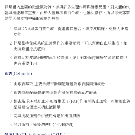
鋅是體內重要的微量礦物質，參與許多生理作用與酵素反應，對人體的代
謝與機能非常重要。由於人體無法自行合成、也無法儲存，所以每天都需
要從天然食物中攝取或額外補充
參與DNA與蛋白質合成，促進傷口癒合，維持皮脂腺、免疫力正常
功能
鋅是維持免疫系統正常運作的重要元素，可以幫助白血球生成，並
支持身體抵抗感染
鋅有助於皮膚細胞的再生和修復，並且對於保持健康的頭髮和指甲
也有重要作用
銀杏(Cebonin)：
由銀杏萃取,主要含銀杏酚酮配醣體及銀杏脂兩類成份
銀杏酚酮配醣體:能去除體內過多有毒過氧游離基
銀杏脂:具有拮抗血小板凝集因子(PAF)作用可防止血栓，可增加血管
壁通透性促進末梢血液循環
勿與抗凝血劑合併使用會增加出血風險
開刀術前、術後勿使用(至少隔2週)
穀胱甘肽(Glutathione) = (GSH)：