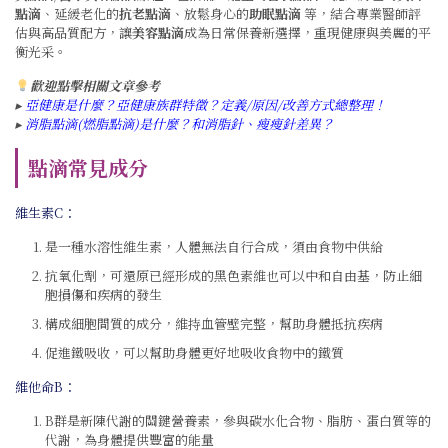
點滴
、延緩老化的
抗老點滴
、放鬆身心的
助眠點滴
等，結合專業醫師評
估與高品質配方，讓
美容點滴
成為日常保養新選擇，重現健康與美麗的平
衡光采。
歡迎點擊相關文章參考
▸
亞健康是什麼？亞健康族群特徵？定義/原因/改善方式總整理！
▸
消脂點滴(燃脂點滴)是什麼？和消脂針、瘦瘦針差異？
點滴常見成分
維生素C：
是一種水溶性維生素，人體無法自行合成，須由食物中供給
抗氧化劑，可還原已經形成的黑色素維也可以中和自由基，防止細
胞損傷和疾病的發生
構成細胞間質的成分，維持血管壁完整，幫助身體抵抗疾病
促進鐵吸收，可以幫助身體更好地吸收食物中的鐵質
維他命B：
B群是新陳代謝的關鍵營養素，參與碳水化合物、脂肪、蛋白質等的
代謝，為身體提供豐富的能量