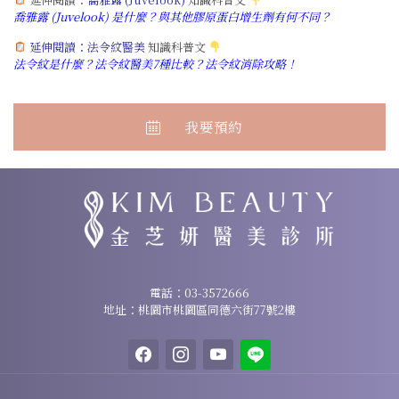
喬雅露 (Juvelook) 是什麼？與其他膠原蛋白增生劑有何不同？
延伸閱讀：
法令紋醫美
知識科普文
法令紋是什麼？法令紋醫美7種比較？法令紋消除攻略！
我要預約
諮詢專線：
03-3572666
電話：
03-3572666
地址：桃園市桃園區同德六街77號2樓
地址：桃園市桃園區同德六街77號2樓
facebook
instagram
youtube
line