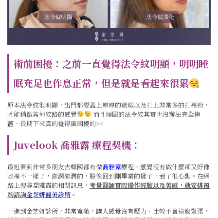
術前困擾：之前一直覺得法令紋明顯，明明睡
眠充足也作息正常，但是就是看起來很累
原本法令紋很明顯，出門都要蓋上厚厚的遮瑕以及打上非常多的打亮粉，
才能稍微蓋掉紋路的感覺
而且頑固的法令紋其實也沒辦法完全掩
蓋，長期下來真的覺得蠻困擾的><
Juvelook 喬雅露 療程契機：
最近看到非常多朋友去韓國都有做
喬雅露
療程，感覺沒有做什麼卻又好像
哪裡不一樣了，澎潤澎潤的，臉像回到剛畢業的樣子，看了很心動。在網
路上搜尋喬雅露的相關訊息，
考量醫師實際操作經驗以及美感，就安排預
約諮詢
金芝妍醫美診所
。
一進到金芝妍診所，非常寬敞，讓人感覺沒有壓力、比較不會這麼緊張，