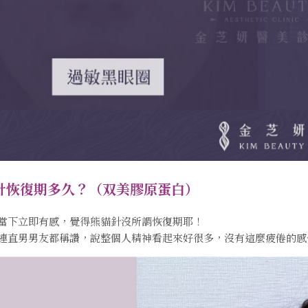
針恢復期多久？（双美膠原蛋白）
當下立即有感，覺得熊貓針沒所謂恢復期耶！
連直男男友都稱讚，說整個人精神看起來好很多，沒有這麼疲倦的感