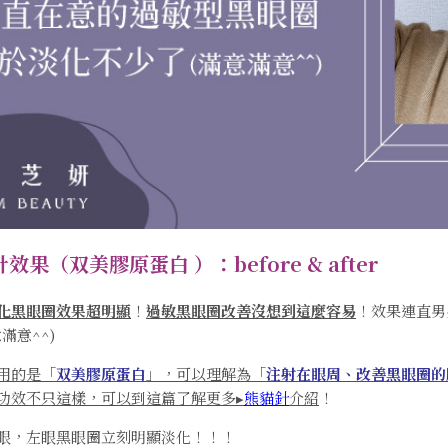
針
效果（双美膠原蛋白 ）：before & after
化黑眼圈效果超明顯
！
過敏黑眼圈改善沒想到這麼容易
！效果連直男
滿意^^)
用的是「
双美膠原蛋白
」，可以理解為「
注射在眼周、改善黑眼圈的
功效不只這樣，可以到這篇了解更多▸
熊貓針
介紹
！
眼，左眼黑眼圈立刻明顯淡化！！！