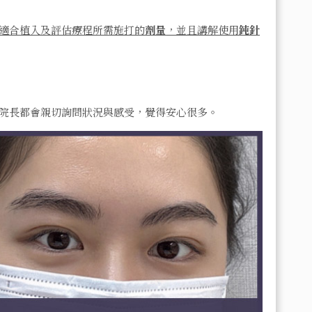
適合植入及評估療程所需施打的
劑量
，並且講解使用
鈍針
院長都會親切詢問狀況與感受，覺得安心很多。