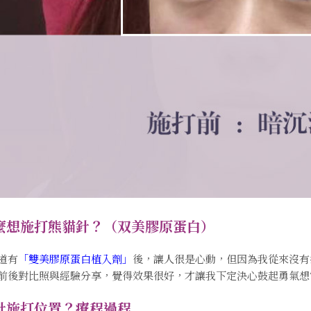
麼想施打熊貓針？（双美膠原蛋白）
道有
「雙美膠原蛋白植入劑」
後，讓人很是心動，但因為我從來沒有
前後對比照與經驗分享，覺得效果很好，才讓我下定決心鼓起勇氣想
針施打位置？療程過程