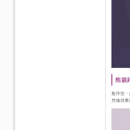
熊貓
施作完，
然後效果