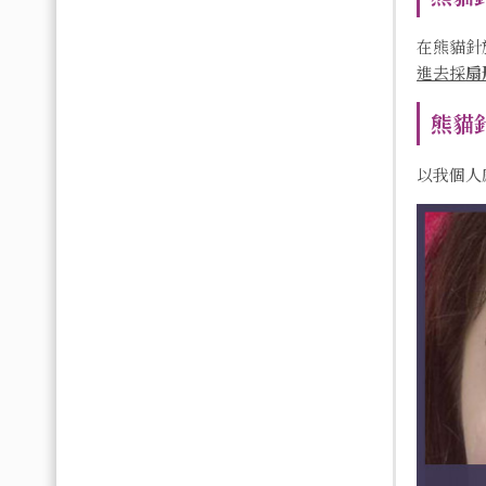
在熊貓針
進去採
扇
熊貓
以我個人