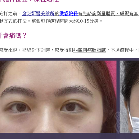
施打之前，
金芝妍醫美診所
的
洪睿院長
有先諮詢衡量
體質
、
膚況
有無
形
方式的打法
。整個施作療程時間大約10-15分鐘。
針會痛嗎？
感受來說，熊貓針下針時，感受得到
些微刺痛腫脹感
，不過療程中，