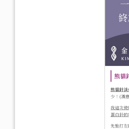
熊貓
熊貓針淡
少！(滿意
我這次使
蛋白針的
先施打左