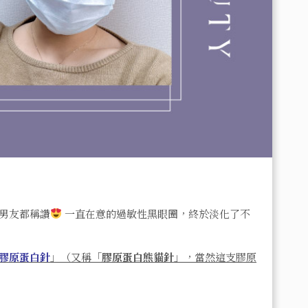
男友都稱讚
一直在意的過敏性黑眼圈，終於淡化了不
膠原蛋白針
」（又稱「
膠原蛋白熊貓針
」，當然這支膠原