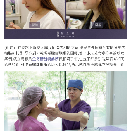
(術前) : 在網路上幫家人尋找抽脂的相關文章,結果意外搜尋到有關臉部的
抽脂新技術,從小到大就深受臉頰肥嫩的困擾,看了dcard文章分享的成功
案例,就立馬預約
金芝研醫美診所
做相關手術,也查了許多別院是否有相同
的新技術,發現在臉部抽脂的部分比較少,所以就直接考慮在本院接受手術!