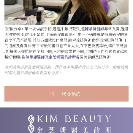
(術後分享) :第一次做該手術,過程中雖很緊張,但
陳承謙醫師
非常友善,邊聊
天邊安撫我,讓我不緊張,手術過程都很順利,唯一不適感就是抽脂過程的噪
音令耳朵不舒服,其他方面就沒什麼問題!術後諮詢師也都很親切詢問傷口
的復原及保養狀況!手術後的傷口也不會太大,在下巴及雙耳後,傷口不易發
現,每個人復原的速度都不同,呈現的效果也不同,也期待下巴的線條會越來
越好看!!謝謝
陳承謙醫師
及
金芝妍醫美診所
各個美容師及諮詢師!
本網站術前術後案例照資訊，僅作為手術醫療資訊之介紹分享，治療效果
因個人體質與術後保養而有差異。
我要預約