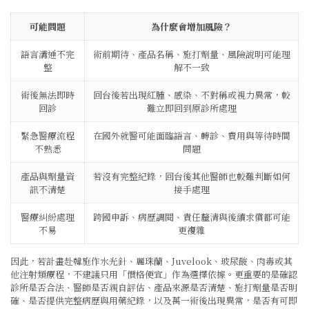
可能問題
為什麼會增加風險？
語言溝通不完
術前期待、產品名稱、施打劑量、風險說明可能理
整
解不一致
術後無法即時
回台後若出現紅腫、感染、不對稱或視力異常，較
回診
難立即回到原診所處理
緊急醫療流程
在國外就醫可能面臨語言、轉診、費用與等待時間
不熟悉
問題
產品與劑量資
若沒有完整紀錄，回台後其他醫師也較難判斷如何
訊不清楚
接手處理
醫療糾紛處理
跨國申訴、病歷調閱、責任釐清與後續求償都可能
不易
更複雜
因此，若計畫赴韓施作水光針、麗珠蘭、Juvelook、玻尿酸、肉毒或其
他注射類療程，不建議只用「價格便宜」作為選擇依據。更重要的是確認
診所是否合法、醫師是否親自評估、產品來源是否清楚、施打劑量是否明
確、是否提供完整病歷與用藥紀錄，以及萬一術後出現異常，是否有可即