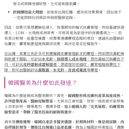
發炎或屏障受損狀態，也可能刺激肌膚。
跨國療程最大問題
：術後若出現紅腫、感染或效果異常，回台後不
一定能即時找到原診所與原醫師追蹤。
因此，如果只是想體驗低侵入、恢復期短的韓式皮膚管理，例如基礎保濕
導入、LDM、水飛梭或海菲秀，可將其視為旅遊中的保養選項之一；但
若是注射類、能量型儀器，或需要連續療程追蹤的項目，建議先由醫師評
估膚況、膚質敏感程度與期待效果，再決定是否赴韓施作。
在台灣，其實也有許多可對應韓國皮膚管理訴求的療程。例如想改善乾燥
與妝感不服貼，可評估
水光針、保濕導入或水飛梭
；想改善暗沉與膚色不
均，可評估
皮秒雷射或雷射提亮
；想處理初老細紋、膚質粗糙與彈性下
降，則可由醫師評估
喬雅露、水光針、音波或電波
等療程
。
韓國醫美為什麼如此發達？
韓國為什麼能夠成為醫美勝地？首先，
韓國整形與皮膚科產業高度成熟，
診所密集度高，醫師經驗豐富
。尤其在江南地區，短短一條街就可能聚集
上百家診所，競爭激烈、選擇多樣。
加上韓國人對「完美無瑕」的膚質與
臉型追求，帶動了醫美技術的創新與進步
。
再來是
價格優勢
。
韓國自產許多醫美儀器、針劑與材料，像是玻尿酸、肉
毒桿菌針劑等，價格比台灣進口品更低廉
。再加上韓國診所常推出「滿額