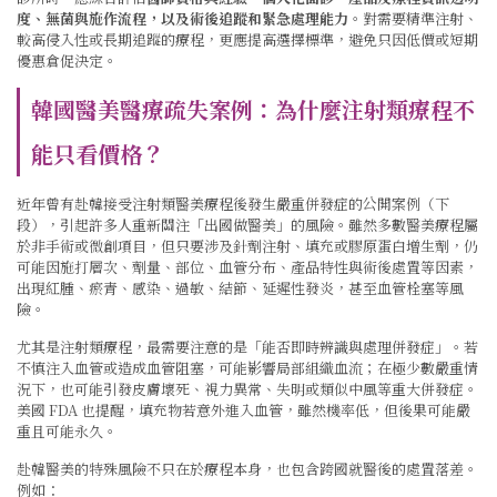
度、無菌與施作流程，以及術後追蹤和緊急處理能力
。對需要精準注射、
較高侵入性或長期追蹤的療程，更應提高選擇標準，避免只因低價或短期
優惠倉促決定。
韓國醫美醫療疏失案例：為什麼注射類療程不
能只看價格？
近年曾有赴韓接受注射類醫美療程後發生嚴重併發症的公開案例（下
段），引起許多人重新關注「出國做醫美」的風險。雖然多數醫美療程屬
於非手術或微創項目，但只要涉及針劑注射、填充或膠原蛋白增生劑，仍
可能因施打層次、劑量、部位、血管分布、產品特性與術後處置等因素，
出現紅腫、瘀青、感染、過敏、結節、延遲性發炎，甚至血管栓塞等風
險。
尤其是注射類療程，最需要注意的是「能否即時辨識與處理併發症」。若
不慎注入血管或造成血管阻塞，可能影響局部組織血流；在極少數嚴重情
況下，也可能引發皮膚壞死、視力異常、失明或類似中風等重大併發症。
美國 FDA 也提醒，填充物若意外進入血管，雖然機率低，但後果可能嚴
重且可能永久。
赴韓醫美的特殊風險不只在於療程本身，也包含跨國就醫後的處置落差。
例如：