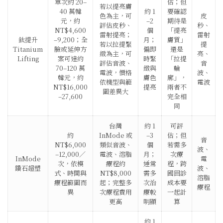
單次約 20–
估；但
若以提亮膚
40 萬韓
約 1
要確認
色為主，可
皮
元，約
–2
期待是
評估皮秒、
秒、
NT$4,600
個
「提亮
雷射提亮；
雷射
鈦提升
–9,200；全
月；
膚質」
若以拉提緊
提
Titanium
臉或延伸方
偏即
還是
緻為主，可
亮、
Lifting
案可達約
時緊
「拉提
評估音波、
音
70–120 萬
緻與
輪
電波，價格
波、
韓元，約
膚色
廓」，
依機型與範
電波
NT$16,000
提亮
兩者不
圍差異大
–27,600
完全相
同
台灣
約 1
可評
約
InMode 或
–3
估；但
音
NT$6,000
類似音波、
個
若需多
波、
–12,000／
電波、溶脂
月；
次療
InMode
電
次，依模
療程約
通常
程，跨
鑽石超塑
波、
式、時間與
NT$8,000
需多
國回診
溶脂
療程範圍而
起；完整多
次治
成本要
療程
異
次療程費用
療較
一起計
更高
明顯
算
約 1