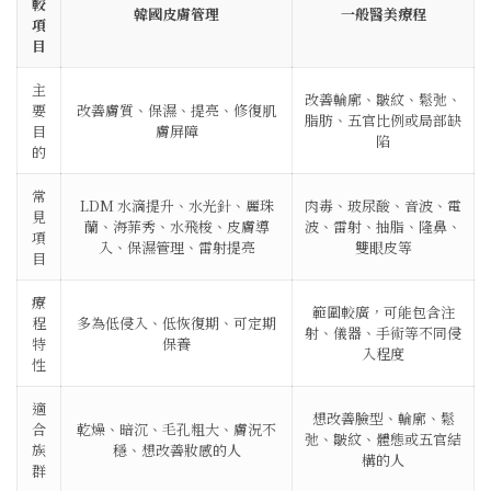
較
韓國皮膚管理
一般醫美療程
項
目
主
改善輪廓、皺紋、鬆弛、
要
改善膚質、保濕、提亮、修復肌
脂肪、五官比例或局部缺
目
膚屏障
陷
的
常
LDM 水滴提升、水光針、麗珠
肉毒、玻尿酸、音波、電
見
蘭、海菲秀、水飛梭、皮膚導
波、雷射、抽脂、隆鼻、
項
入、保濕管理、雷射提亮
雙眼皮等
目
療
範圍較廣，可能包含注
程
多為低侵入、低恢復期、可定期
射、儀器、手術等不同侵
特
保養
入程度
性
適
想改善臉型、輪廓、鬆
合
乾燥、暗沉、毛孔粗大、膚況不
弛、皺紋、體態或五官結
族
穩、想改善妝感的人
構的人
群