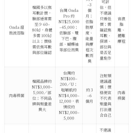
可評
–3
韓國多以焦
估，但
台灣 Onda
個
耳數計價，
不建議
Pro 約
月；
臉部通常需
只看低
音浪
NT$25,000
依脂
至少 60–
價；需
脂
Onda 超
–45,000；
肪厚
80kJ，身體
確認焦
雕、
微波溶脂
依臉部、雙
度、
多需 100kJ
耳數、
體雕
下巴、腹
能量
以上；價格
探頭、
療程
部、蝴蝶袖
與療
需依焦耳數
部位與
等部位而異
程次
與部位確認
是否足
數而
量施作
異
台灣約
注射類
NT$100–
韓國品牌約
建議謹
200／U；
NT$3,000–
慎；價
咀嚼肌約
約 3
5,000／部
格便宜
肉毒
肉毒桿菌
NT$4,000–
–6
位；不同品
不代表
桿菌
12,000，表
個月
牌與劑量差
劑量與
情紋約
異大
打法適
NT$2,000–
合自己
5,000
不建議