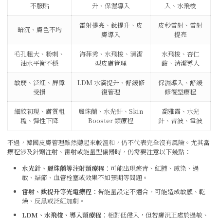
不服貼
升、保濕導入
入、水飛梭
雷射提亮、鈦提升、皮
皮秒雷射、雷射
暗沉、膚色不均
膚導入
提亮
毛孔粗大、粉刺、
海菲秀、水飛梭、清潔
水飛梭、杏仁
油水平衡不穩
型皮膚管理
酸、清潔導入
敏弱、泛紅、屏障
LDM 水滴提升、舒緩修
保濕導入、舒緩
受損
復管理
修復型療程
細紋初現、膚質粗
麗珠蘭、水光針、Skin
喬雅露、水光
糙、彈性下降
Booster 類療程
針、音波、電波
不過，韓國皮膚管理雖然聽起來較溫和，仍不代表完全沒有風險。尤其當
療程涉及針劑注射、雷射或能量型儀器時，仍需要注意以下幾點：
水光針、麗珠蘭等注射類療程
：可能出現瘀青、紅腫、感染、過
敏、結節、血管栓塞或效果不如預期等問題。
雷射、鈦提升等光電療程
：若能量設定不適合，可能造成敏感、乾
燥、反黑或泛紅加劇。
LDM、水飛梭、導入類療程
：相對低侵入，但若膚況正處於過敏、