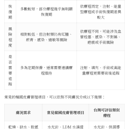
恢
依療程而定，注射、能量
多數較短，部分療程幾乎無明顯
復
型療程或手術恢復期差異
恢復期
期
較大
風
依療程不同，可能涉及血
險
相對較低，但注射類仍有紅腫、
管栓塞、感染、不對稱、
程
瘀青、感染、過敏等風險
疤痕或手術風險
度
是
否
需
多為定期保養，通常需要連續療
注射、填充、手術或高能
要
程維持
量療程更需要術後追蹤
追
蹤
常見的韓國皮膚管理項目，可以依照不同膚況分成以下幾類：
台灣可評估類似
膚況需求
常見韓國皮膚管理項目
療程
乾燥、缺水、妝感
水光針、LDM 水滴提
水光針、保濕導