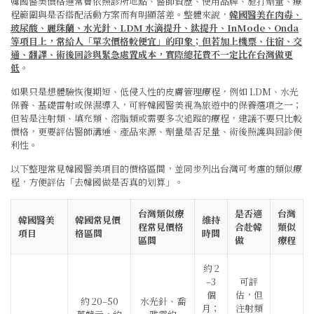
韓國醫美價格通常會依照診所地點、醫師資歷、使用品牌、施打劑量、療
程範圍與是否搭配活動方案而有明顯落差。整體來說，
韓國醫美在肉毒、
玻尿酸、麗珠蘭、水光針、LDM 水滴提升、鈦提升、InMode、Onda
等項目上，常給人「單次價格較便宜」的印象；但若加上機票、住宿、交
通、翻譯、術後回診與緊急處置成本，實際總花費不一定比在台灣做更
低
。
如果只是想體驗恢復期短、低侵入性的皮膚管理療程，例如 LDM、水光
保養、基礎雷射或保濕導入，可將韓國醫美視為旅遊中的保養選項之一；
但若是注射類、填充類、溶脂類或需要多次追蹤的療程，建議不要只比較
價格，更要評估醫師溝通、產品來源、劑量是否足量、術後照護與回診便
利性。
以下整理常見韓國醫美項目的價格區間，並同步列出台灣可考慮的類似療
程，方便評估「去韓國做是否真的划算」。
台灣類似療
是否適
台灣
韓國醫美
韓國常見價
維持
程常見價格
合赴韓
類似
項目
格區間
時間
區間
做
療程
約 2
–3
可評
個
估，但
約 20–50
水光針、喬
月；
注射類