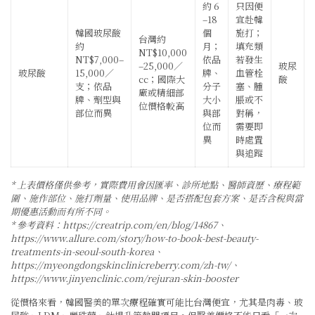
約 6
只因便
–18
宜赴韓
韓國玻尿酸
個
施打；
台灣約
約
月；
填充類
NT$10,000
NT$7,000–
依品
若發生
–25,000／
玻尿
玻尿酸
15,000／
牌、
血管栓
cc；國際大
酸
支；依品
分子
塞、腫
廠或精細部
牌、劑型與
大小
脹或不
位價格較高
部位而異
與部
對稱，
位而
需要即
異
時處置
與追蹤
* 上表價格僅供參考，實際費用會因匯率、診所地點、醫師資歷、療程範
圍、施作部位、施打劑量、使用品牌、是否搭配包套方案、是否含稅與當
期優惠活動而有所不同。
* 參考資料：
https://creatrip.com/en/blog/14867
、
https://www.allure.com/story/how-to-book-best-beauty-
treatments-in-seoul-south-korea
、
https://myeongdongskinclinicreberry.com/zh-tw/
、
https://www.jinyenclinic.com/rejuran-skin-booster
從價格來看，韓國醫美的單次療程確實可能比台灣便宜，尤其是肉毒、玻