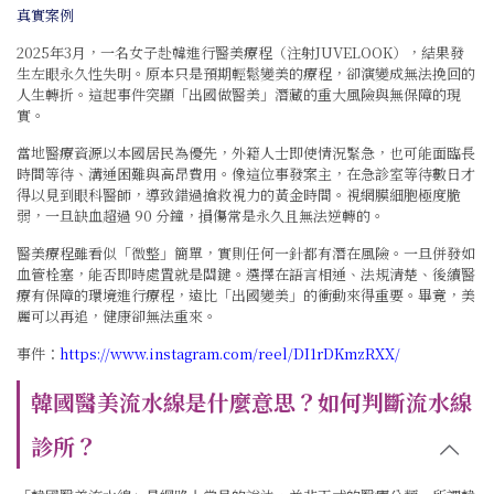
真實案例
2025年3月，一名女子赴韓進行醫美療程（注射JUVELOOK），結果發
生左眼永久性失明。原本只是預期輕鬆變美的療程，卻演變成無法挽回的
人生轉折。這起事件突顯「出國做醫美」潛藏的重大風險與無保障的現
實。
當地醫療資源以本國居民為優先，外籍人士即使情況緊急，也可能面臨長
時間等待、溝通困難與高昂費用。像這位事發案主，在急診室等待數日才
得以見到眼科醫師，導致錯過搶救視力的黃金時間。視網膜細胞極度脆
弱，一旦缺血超過 90 分鐘，損傷常是永久且無法逆轉的。
醫美療程雖看似「微整」簡單，實則任何一針都有潛在風險。一旦併發如
血管栓塞，能否即時處置就是關鍵。選擇在語言相通、法規清楚、後續醫
療有保障的環境進行療程，遠比「出國變美」的衝動來得重要。畢竟，美
麗可以再追，健康卻無法重來。
事件：
https://www.instagram.com/reel/DI1rDKmzRXX/
韓國醫美流水線是什麼意思？如何判斷流水線
診所？