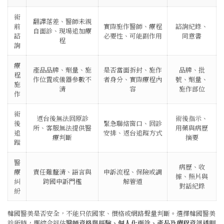
術
翻譯落差、醫師未親
前
實際施作醫師、療程
諮詢紀錄、
自面診、現場追加療
諮
必要性、可能副作用
同意書
程
詢
療
產品品牌、劑量、施
是否當面拆封、施作
品牌、批
程
作位置或儀器參數不
者身分、實際療程內
號、劑量、
施
清
容
施作部位
作
術
返台後無法回原診
術後指示、
後
緊急聯絡窗口、回診
所、客服無法提供醫
用藥與病歷
追
安排、返台追蹤方式
療判斷
摘要
蹤
醫
病歷、收
療
責任難釐清、語言與
申訴流程、保險或調
據、照片與
糾
跨國申訴門檻
解管道
對話紀錄
紛
韓國醫美是否安全，不能只依國家、價格或網路聲量判斷。選擇韓國醫美
診所時，應綜合評估
醫師資格與經驗、個人化面診、產品及療程資訊透明