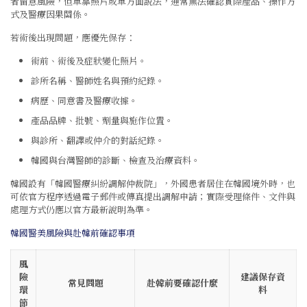
者留意風險，但單靠照片或單方面說法，通常無法確認實際產品、操作方
式及醫療因果關係。
若術後出現問題，應優先保存：
術前、術後及症狀變化照片。
診所名稱、醫師姓名與預約紀錄。
病歷、同意書及醫療收據。
產品品牌、批號、劑量與施作位置。
與診所、翻譯或仲介的對話紀錄。
韓國與台灣醫師的診斷、檢查及治療資料。
韓國設有「韓國醫療糾紛調解仲裁院」，外國患者居住在韓國境外時，也
可依官方程序透過電子郵件或傳真提出調解申請；實際受理條件、文件與
處理方式仍應以官方最新說明為準。
韓國醫美風險與赴韓前確認事項
風
險
建議保存資
常見問題
赴韓前要確認什麼
環
料
節