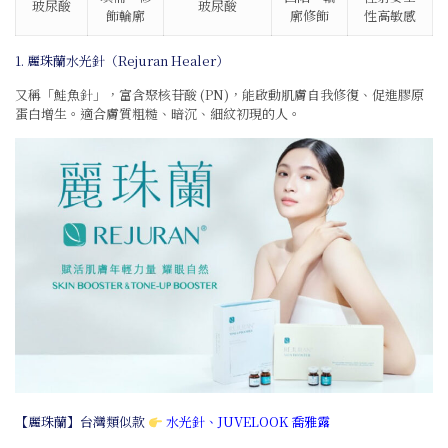
玻尿酸
玻尿酸
飾輪廓
廓修飾
性高敏感
1. 麗珠蘭水光針（Rejuran Healer）
又稱「鮭魚針」，富含聚核苷酸 (PN)，能啟動肌膚自我修復、促進膠原
蛋白增生。適合膚質粗糙、暗沉、細紋初現的人。
【麗珠蘭】台灣類似款
水光針
、
JUVELOOK 喬雅露