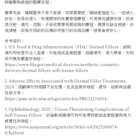
時聯繫與處理的醫療流程。
簡單來說，韓國醫美不是不能做，而是需要把「風險處理能力」一起納入
評估。若是低侵入、恢復期短的皮膚管理療程，可視情況謹慎安排；但若
是注射、填充、溶脂、手術或需要長期追蹤的療程，選擇在語言相通、法
規清楚、術後可回診的台灣診所進行評估與治療，通常會更安心。
參考資料：
1. U.S. Food & Drug Administration（FDA）Dermal Fillers：說明
填充物若意外注入血管，可能造成血管阻塞、組織壞死、視力異常、失明
或中風等嚴重併發症。
https://www.fda.gov/medical-devices/aesthetic-cosmetic-
devices/dermal-fillers-soft-tissue-fillers
2. Adverse Effects Associated with Dermal Filler Treatments,
2024：回顧填充物相關不良反應，包含血管併發症、感染、結節與延遲
性發炎等。
https://pmc.ncbi.nlm.nih.gov/articles/PMC11276034/
3. Ophthalmology, 2025：Vision-Threatening Complications of
Soft Tissue Fillers，討論軟組織填充物可能導致眼部血管阻塞與視力
威脅性併發症。
https://www.aaojournal.org/article/S0161-6420(25)00074-
0/fulltext