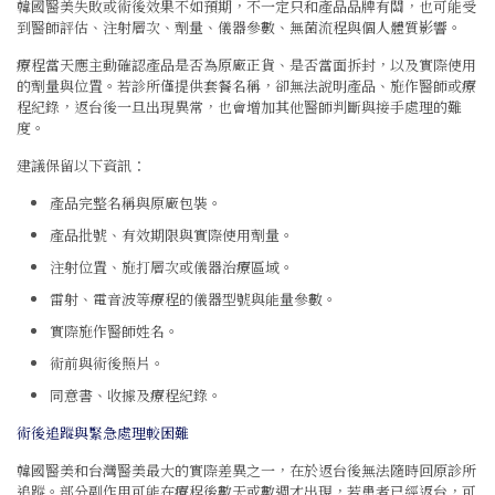
韓國醫美失敗或術後效果不如預期，不一定只和產品品牌有關，也可能受
到醫師評估、注射層次、劑量、儀器參數、無菌流程與個人體質影響。
療程當天應主動確認產品是否為原廠正貨、是否當面拆封，以及實際使用
的劑量與位置。若診所僅提供套餐名稱，卻無法說明產品、施作醫師或療
程紀錄，返台後一旦出現異常，也會增加其他醫師判斷與接手處理的難
度。
建議保留以下資訊：
產品完整名稱與原廠包裝。
產品批號、有效期限與實際使用劑量。
注射位置、施打層次或儀器治療區域。
雷射、電音波等療程的儀器型號與能量參數。
實際施作醫師姓名。
術前與術後照片。
同意書、收據及療程紀錄。
術後追蹤與緊急處理較困難
韓國醫美和台灣醫美最大的實際差異之一，在於返台後無法隨時回原診所
追蹤。部分副作用可能在療程後數天或數週才出現，若患者已經返台，可