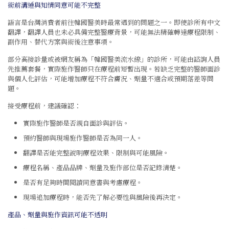
術前溝通與知情同意可能不完整
語言是台灣消費者前往韓國醫美時最常遇到的問題之一。即使診所有中文
翻譯，翻譯人員也未必具備完整醫療背景，可能無法精確轉達療程限制、
副作用、替代方案與術後注意事項。
部分高接診量或被網友稱為「韓國醫美流水線」的診所，可能由諮詢人員
先推薦套餐，實際施作醫師只在療程前短暫出現。若缺乏完整的醫師面診
與個人化評估，可能增加療程不符合膚況、劑量不適合或預期落差等問
題。
接受療程前，建議確認：
實際施作醫師是否親自面診與評估。
預約醫師與現場施作醫師是否為同一人。
翻譯是否能完整說明療程效果、限制與可能風險。
療程名稱、產品品牌、劑量及施作部位是否記錄清楚。
是否有足夠時間閱讀同意書與考慮療程。
現場追加療程時，能否先了解必要性與風險後再決定。
產品、劑量與施作資訊可能不透明