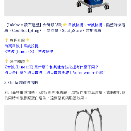
【InMode 鑽石超塑】台灣類似款
電波拉提
、
音波拉提
、酷塑冷凍溶
脂（CoolSculpting）、
舒立塑（SculpSure）雷射溶脂
療程介紹
海芙電波｜電波拉提
Z音波 (Linear Z)｜音波拉提
延伸閱讀
Z音波 (LinearZ) 是什麼？和其他音波拉提有什麼不同？
海芙是什麼？海芙電波【海芙電音雙波】Volnewmer 介紹！
3. Onda 超微波溶脂
利用高頻電波加熱，80% 針對脂肪層、20% 作用於真皮層，讓脂肪代謝
的同時刺激膠原蛋白增生，達到緊實與雕塑效果。