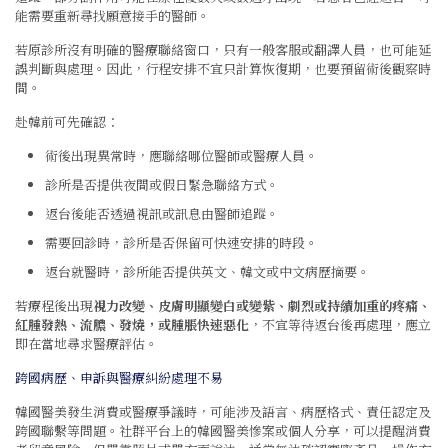
能需要重新尋找願意接手的醫師。
若原診所沒有明確的醫療聯絡窗口，只有一般客服或翻譯人員，也可能延
誤判斷與處理。因此，行程安排不宜只計算恢復期，也要預留術後觀察時
間。
赴韓前可先確認：
術後出現異常時，應聯絡哪位醫師或醫療人員。
診所是否提供夜間或假日緊急聯絡方式。
返台後能否透過視訊或訊息由醫師追蹤。
需要回診時，診所是否保留可快速安排的時段。
返台就醫時，診所能否提供英文、韓文或中文病歷摘要。
若療程後出現
視力改變、皮膚明顯變白或變紫、劇烈或持續加重的疼痛、
紅腫發熱、流膿、發燒，或腫脹快速惡化
，不宜等待返台後再處理，應立
即在當地尋求醫療評估。
跨國病歷、申訴與醫療糾紛處理不易
韓國醫美發生消費或醫療爭議時，可能涉及語言、病歷格式、責任認定及
跨國聯繫等問題。社群平台上的韓國醫美慘案或個人分享，可以提醒消費