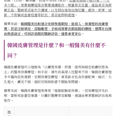
尿酸、LDM、麗珠蘭、鈦提升等熱門項目。
但醫美價格不能只看「一次
多少錢」，更要看療程是否需要連續施作、劑量是否足量、產品是否為原
廠正品、醫師是否能充分溝通，以及回台後若出現紅腫、感染、瘀青、結
節、不對稱或血管栓塞等狀況，是否能即時處理
。
簡單來說，
韓國醫美比較適合安排恢復期短、低侵入、保養型的皮膚管
理；若是注射填充、溶脂雕塑、手術或需要長期追蹤的療程，選擇在台灣
由熟悉語言、可回診追蹤的醫師評估，通常會更安心
。
韓國皮膚管理是什麼？和一般醫美有什麼不
同？
韓國皮膚管理可以理解為「以膚質保養、修復、提亮與穩定肌膚狀態為
主」的醫美保養療程。和手術、填充或高侵入性醫美不同，韓國皮膚管理
多半偏向低恢復期、定期保養型療程，常見訴求包含改善乾燥、暗沉、毛
孔粗大、膚況不穩、細紋初現與妝感不服貼等問題。
簡單來說，韓國皮膚管理更像是「進階版臉部保養」，但若療程涉及針
劑、雷射或能量型儀器，仍屬於醫療美容範疇，建議由專業醫師評估後再
施作。
比