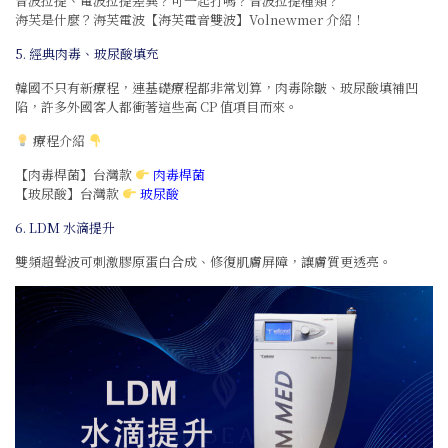
音波拉提、電波拉提差異？可一起打嗎？音波拉提種類？
海芙是什麼？海芙電波【海芙電音雙波】Volnewmer 介紹！
5. 經典肉毒、玻尿酸填充
韓國不只有新療程，連基礎療程都非常划算，肉毒除皺、玻尿酸填補凹
陷，許多外國客人都衝著這些高 CP 值項目而來。
療程介紹
【肉毒桿菌】台灣款
肉毒桿菌
【玻尿酸】台灣款
玻尿酸
6. LDM 水滴提升
雙頻超聲波可刺激膠原蛋白合成、修復肌膚屏障，讓膚質更透亮。