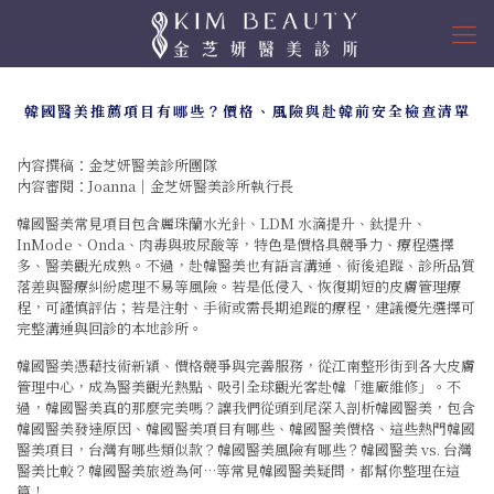
韓國醫美推薦項目有哪些？價格、風險與赴韓前安全檢查清單
內容撰稿：金芝妍醫美診所團隊
內容審閱：Joanna｜金芝妍醫美診所執行長
韓國醫美常見項目包含麗珠蘭水光針、LDM 水滴提升、鈦提升、
InMode、Onda、肉毒與玻尿酸等，特色是價格具競爭力、療程選擇
多、醫美觀光成熟。不過，赴韓醫美也有語言溝通、術後追蹤、診所品質
落差與醫療糾紛處理不易等風險。若是低侵入、恢復期短的皮膚管理療
程，可謹慎評估；若是注射、手術或需長期追蹤的療程，建議優先選擇可
完整溝通與回診的本地診所。
韓國醫美憑藉技術新穎、價格競爭與完善服務，從江南整形街到各大皮膚
管理中心，成為醫美觀光熱點、吸引全球觀光客赴韓「進廠維修」。不
過，韓國醫美真的那麼完美嗎？讓我們從頭到尾深入剖析韓國醫美，包含
韓國醫美發達原因、韓國醫美項目有哪些、韓國醫美價格、這些熱門韓國
醫美項目，台灣有哪些類似款？韓國醫美風險有哪些？韓國醫美 vs. 台灣
醫美比較？韓國醫美旅遊為何…等常見韓國醫美疑問，都幫你整理在這
篇！