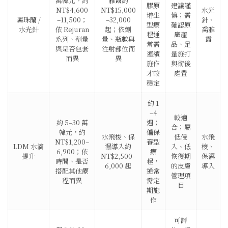
萬韓元，約
雅露約
膠原
建議謹
NT$4,600
NT$15,000
水光
增生
慎；需
麗珠蘭 /
–11,500；
–32,000
針、
型療
確認原
水光針
依 Rejuran
起；依劑
喬雅
程通
廠產
系列、劑量
量、瓶數與
露
常需
品、足
與是否包套
注射部位而
連續
量施打
而異
異
施作
與術後
才較
處置
穩定
約 1
–4
較適
約 5–30 萬
週；
合；屬
韓元，約
偏保
水飛梭、保
低侵
水飛
NT$1,200–
養型
LDM 水滴
濕導入約
入、低
梭、
6,900；依
療
提升
NT$2,500–
恢復期
保濕
時間、是否
程，
6,000 起
的皮膚
導入
搭配其他療
通常
管理項
程而異
需定
目
期施
作
可評