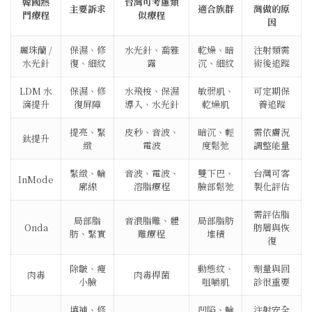
韓國熱
台灣可考慮類
主要訴求
適合族群
灣做的原
門療程
似療程
因
麗珠蘭 /
保濕、修
水光針、喬雅
乾燥、暗
注射類需
水光針
復、細紋
露
沉、細紋
術後追蹤
LDM 水
保濕、修
水飛梭、保濕
敏弱肌、
可定期保
滴提升
復屏障
導入、水光針
乾燥肌
養追蹤
提亮、緊
皮秒、音波、
暗沉、輕
需依膚況
鈦提升
緻
電波
度鬆弛
調整能量
緊緻、輪
音波、電波、
雙下巴、
台灣可客
InMode
廓線
溶脂療程
臉部鬆弛
製化評估
需評估脂
局部脂
音浪脂雕、體
局部脂肪
Onda
肪層與恢
肪、緊實
雕療程
堆積
復
除皺、瘦
動態紋、
劑量與回
肉毒
肉毒桿菌
小臉
咀嚼肌
診很重要
填補、修
凹陷、輪
注射安全