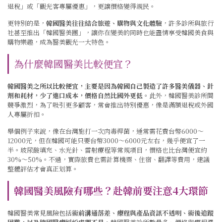
退稅」或「觀光客專屬優惠」，更讓價格變得親民。
更特別的是，
韓國醫美往往結合旅遊、購物與文化體驗
，許多診所與旅行
社甚至推出「韓國醫美團」，讓你在變美的同時也能盡情享受韓國美食與
購物樂趣，成為醫美觀光一大特色。
為什麼韓國醫美比較便宜？
韓國醫美之所以比較便宜，主要是因為韓國自己製造了許多醫美儀器、針
劑和耗材，少了進口成本，價格自然比國外更低
。此外，韓國醫美診所間
競爭激烈，為了吸引更多顧客，常會推出特別優惠，像是滿額退稅或外國
人專屬折扣。
舉個例子來說，像在台灣施打一次肉毒桿菌，通常需花費台幣6000～
12000元，但在韓國可能只要台幣3000～6000元左右，幾乎便宜了一
半。玻尿酸填充、水光針、雷射療程等常規項目，價格也比台灣便宜約
30%～50%。不過，實際旅費也需計算機票、住宿、翻譯等費用，建議
整體評估才會真正划算。
韓國醫美風險有哪些？赴韓前要注意4大環節
韓國醫美常見風險包括
術前溝通落差、療程與產品資訊不透明、術後追蹤