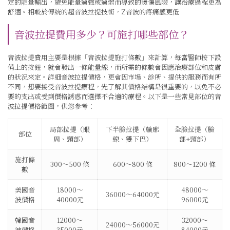
定的能量輸出，避免能量過強或過弱而導致的燙傷風險，讓治療過程更為
舒適。相較於傳統的超音波拉提技術，Z音波的疼痛感更低
音波拉提費用多少？可施打哪些部位？
音波拉提費用主要是根據「音波拉提施打條數」來計算，每當醫師按下設
備上的按鈕，就會發出一條能量線，而所需的條數會因應治療部位和皮膚
的狀況來定。詳細音波拉提價格，更會因市場、診所、提供的服務而有所
不同，想要接受音波拉提療程，先了解其價格結構是很重要的，以免不必
要的支出或受到價格誘惑而選擇不合適的療程。以下是一些常見部位的音
波拉提價格範圍，供您參考：
局部拉提（眼
下半臉拉提（輪廓
全臉拉提（臉
部位
周、頸部）
線、雙下巴）
部+頸部）
施打條
300～500 條
600～800 條
800～1200 條
數
美國音
18000～
48000～
36000～64000元
波價格
40000元
96000元
韓國音
12000～
32000～
24000～56000元
波價格
35000元
84000元