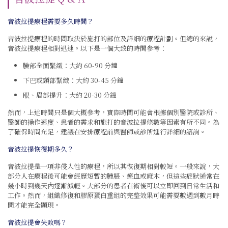
音波拉提療程需要多久時間？
音波拉提療程的時間取決於施打的部位及詳細的療程計劃。但總的來說，
音波拉提療程相對迅速。以下是一個大致的時間參考：
臉部全面緊緻：大約 60-90 分鐘
下巴或頸部緊緻：大約 30-45 分鐘
眼、眉部提升：大約 20-30 分鐘
然而，上述時間只是個大概參考，實際時間可能會根據個別醫院或診所、
醫師的操作速度、患者的需求和施打的音波拉提條數等因素有所不同。為
了確保時間充足，建議在安排療程前與醫師或診所進行詳細的諮詢。
音波拉提恢復期多久？
音波拉提是一項非侵入性的療程，所以其恢復期相對較短。一般來說，大
部分人在療程後可能會經歷短暫的腫脹、瘀血或麻木，但這些症狀通常在
幾小時到幾天內逐漸減輕。大部分的患者在術後可以立即回到日常生活和
工作。然而，組織修復和膠原蛋白重組的完整效果可能需要數週到數月時
間才能完全顯現。
音波拉提會失敗嗎？