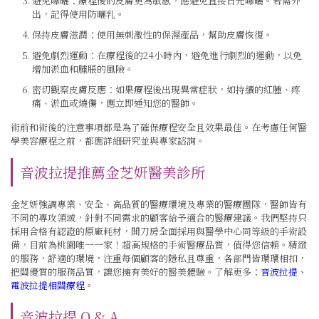
避免曝曬：療程後的皮膚更為敏感，應避免直接日光曝曬。若需外
出，記得使用防曬乳。
保持皮膚滋潤：使用無刺激性的保濕產品，幫助皮膚恢復。
避免劇烈運動：在療程後的24小時內，避免進行劇烈的運動，以免
增加淤血和腫脹的風險。
密切觀察皮膚反應：如果療程後出現異常症狀，如持續的紅腫、疼
痛、淤血或燒傷，應立即通知您的醫師。
術前和術後的注意事項都是為了確保療程安全且效果最佳。在考慮任何醫
學美容療程之前，都應詳細研究並與專家諮詢。
音波拉提推薦金芝妍醫美診所
金芝妍強調專業、安全、高品質的醫療環境及專業的醫療團隊，醫師皆有
不同的專攻領域，針對不同需求的顧客給予適合的醫療建議。我們堅持只
採用合格有認證的原廠耗材，開刀房全面採用與醫學中心同等級的手術設
備，目前為桃園唯一一家！超高規格的手術醫療品質，值得您信賴。精緻
的服務，舒適的環境，注重每個顧客的隱私且尊重，各部門皆環環相扣，
把關優質的服務品質，讓您擁有美好的醫美體驗。了解更多：
音波拉提、
電波拉提相關療程
。
音波拉提 Q & A