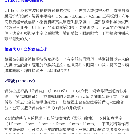
Ulthera 美國極線音波
Ulthera 極線音波拉提擁有獨特的技術，不需侵入或損害表皮，直接對筋
膜層進行治療。裝置主要擁有 1.5mm、3.0mm、4.5mm 三種探頭，利用
高強度超音波焦點，激發肌膚真皮層產生膠原蛋白，達到緊緻和減淡紋路
的效果。此外，Ulthera 的即時顯影和專利指標線提供了更高的治療精確
性。適合有輕微至中度皮膚鬆弛、臉部皺紋、眼周鬆垂、下顎輪廓模糊或
頸部鬆弛的人。
第四代 Q+ 立線音波拉提
韓國在美國音波拉提技術崛起後，也有多種裝置湧現，特別針對亞洲人的
皮膚特性設計。適用於全臉部提拉，包括眉毛、眼周、中臉、雙下巴、嘴
邊和輪廓。線性探頭更可以消除脂肪！
Z音波 (LinearZ)
音波拉提新品「Z音波」（LinearZ），中文全稱「婕希零聚焦超音波系
統」（衛福部核可）。來自韓國的 Z音波，由氧氣女神李英愛代言，又被
稱為「第五代音波拉提旗艦款」，繼韓國上台音波拉提設備 Q+立線音
波，也可以把 Z音波當作是 Q+音波的升級版。
Z音波總共有 4 種探頭、15種治療模式（點狀+線性）、6 種治療深度
（1.5 mm、2mm、3 mm、4.5mm、9mm、13mm），不僅能精確作用
於皮膚表層，也可深入至皮膚的深層結構，更靈活的治療深度選擇＆更穩