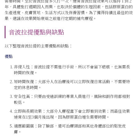
需要時間。至於音波拉提多久打一次，通常音波拉提效果可以維持 1 到 2
年，具體施打週期因人而異，也取決於個體的生理因素，包括膠原蛋白的
生產速度、皮膚質地、生活方式以及保養習慣。為了獲得持續且最佳的效
果，建議在效果開始衰退之前進行定期的補充療程。
音波拉提優點與缺點
以下整理音波拉提的主要優點和缺點：
優點
非侵入性：音波拉提不需進行手術，所以不會留下疤痕，也無需長
時間的恢復。
短時間恢復：大部分人在治療後可以立即恢復日常活動，不需要特
定的休息時間。
安全性高：只要由受過訓練的專業人員進行，風險和副作用都相對
較低。
立即與長期效果：大部分人療程當下會立即看到效果；而最佳效果
通常在1至3個月後出現，因為膠原蛋白增生需要時間。
適應範圍廣：除了臉部，還可治療頸部和其他身體部位的鬆弛皮
膚。