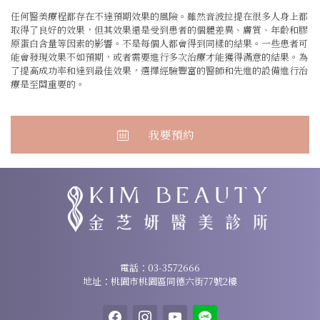
任何醫美療程都存在不達預期效果的風險。雖然音波拉提在很多人身上都
取得了良好的效果，但其效果還是受到患者的個體差異、膚質、年齡和膠
原蛋白含量等因素的影響。不是每個人都會得到同樣的結果。一些患者可
能會發現效果不如預期，或者需要進行多次治療才能獲得滿意的結果。為
了提高成功率和達到最佳效果，選擇經驗豐富的醫師和先進的設備進行治
療是至關重要的。
我要預約
諮詢專線：
03-3572666
電話：
03-3572666
地址：桃園市桃園區同德六街77號2樓
地址：桃園市桃園區同德六街77號2樓
facebook
instagram
youtube
line