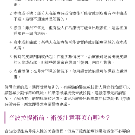
退。
疼痛或不適：部分人在治療時或治療後可能會感到皮膚有些疼痛或
不適。這種不適通常是短暫的。
淤血：雖然不常見，但有些人在治療後可能會出現淤血。這些淤血
通常在一周內消退。
麻木或刺痛感：某些人在治療後可能會暫時感到治療區域的麻木或
刺痛。
暫時的皮膚凹陷或凸起：在極少數情況下，治療後可能會出現皮膚
的凹陷或凸起，但這些通常會在幾周至幾個月內自行恢復。
皮膚燒傷：在非常罕見的情況下，使用超音波能量可能導致皮膚燒
傷。
值得注意的是，選擇受過培訓的、有經驗的醫生或技術人員進行治療可以
顯著減少副作用的風險。如果您考慮接受音波拉提，建議您事先諮詢醫
師，了解所有可能的風險和好處。如果治療後出現異常症狀或副作用持續
時間過長，應立即尋求專業醫療建議。
音波拉提術前、術後注意事項有哪些？
音波拉提雖為非侵入性的美容療程，但為了確保治療效果及避免不必要的