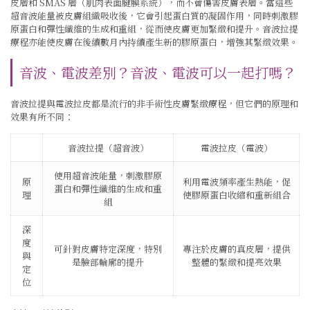
皮層和 SMAS 層（肌肉表面腱膜系統），而不會傷害皮膚表層。當這些
超音波能量被皮膚組織吸收後，它會引起蛋白質的凝固作用，同時刺激膠
原蛋白和彈性纖維的生成和重組，從而使皮膚更加緊緻和提升。音波拉提
療程亦能使皮膚在後續數月內持續產生新的膠原蛋白，增強其緊緻效果。
音波、電波差別？音波、電波可以一起打嗎？
音波拉提與電波拉皮都是流行的非手術性皮膚緊緻療程，但它們的原理和
效果有所不同：
音波拉提（超音波）
電波拉皮（電波）
使用超音波能量，刺激膠原
原
利用電波頻率產生熱能，促
蛋白和彈性纖維的生成和重
理
使膠原蛋白收縮和重新組合
組
深
度
可針對皮膚特定深度，特別
專注於皮膚的真皮層，提供
與
是臉部輪廓的提升
整體的緊緻和提亮效果
定
位