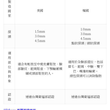
製
造
美國
韓國
國
家
1.0mm
1.5mm
探
3.0mm
3.0mm
頭
4.5mm
4.5mm
點狀探頭 / 線狀探頭
適
用
適用於全臉部提拉，包括
部
適合有輕微至中度皮膚鬆弛、臉
眉毛、眼周、中臉、雙下
位
部皺紋、眼周鬆垂、
下顎輪廓模
巴、嘴邊和輪廓。
與
糊或頸部鬆弛的人。
線性探頭可以消除脂肪
對
象
認
通過台灣衛福部認證
通過台灣衛福部認證
證