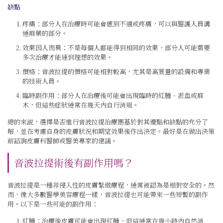
缺點
疼痛：部分人在治療時可能會感到不適或疼痛，可以與醫護人員溝
通麻藥的部分。
效果因人而異：不是每個人都能得到相同的效果，部分人可能需要
多次治療才能達到理想的效果。
價格：音波拉提的價格可能相對較高，尤其是高質量的設備和專業
的技術人員。
臨時副作用：部分人在治療後可能會出現臨時的紅腫、淤血或麻
木，但這些症狀通常在幾天內自行消退。
總的來說，選擇是否進行音波拉提治療應基於對其優點和缺點的充分了
解，並在考慮自身的皮膚狀況和期望效果後作出決定。最好是在做出決策
前諮詢皮膚科醫師或醫美專家的建議。
音波拉提術後有副作用嗎？
音波拉提是一種非侵入性的皮膚緊緻療程，通常被認為是相對安全的。然
而，像大多數醫學美容療程一樣，音波拉提也可能帶來一些短暫的副作
用。以下是一些可能的副作用：
紅腫：治療後皮膚可能會出現紅腫，但這通常在幾小時內自然消