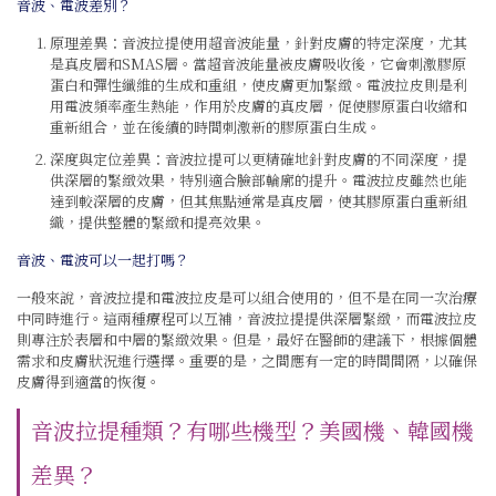
音波、電波差別？
原理差異：音波拉提使用超音波能量，針對皮膚的特定深度，尤其
是真皮層和SMAS層。當超音波能量被皮膚吸收後，它會刺激膠原
蛋白和彈性纖維的生成和重組，使皮膚更加緊緻。電波拉皮則是利
用電波頻率產生熱能，作用於皮膚的真皮層，促使膠原蛋白收縮和
重新組合，並在後續的時間刺激新的膠原蛋白生成。
深度與定位差異：音波拉提可以更精確地針對皮膚的不同深度，提
供深層的緊緻效果，特別適合臉部輪廓的提升。電波拉皮雖然也能
達到較深層的皮膚，但其焦點通常是真皮層，使其膠原蛋白重新組
織，提供整體的緊緻和提亮效果。
音波、電波可以一起打嗎？
一般來說，音波拉提和電波拉皮是可以組合使用的，但不是在同一次治療
中同時進行。這兩種療程可以互補，音波拉提提供深層緊緻，而電波拉皮
則專注於表層和中層的緊緻效果。但是，最好在醫師的建議下，根據個體
需求和皮膚狀況進行選擇。重要的是，之間應有一定的時間間隔，以確保
皮膚得到適當的恢復。
音波拉提種類？有哪些機型？美國機、韓國機
差異？