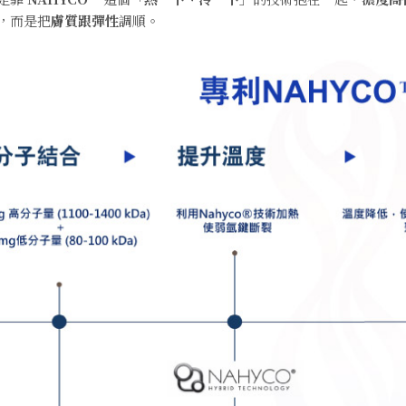
，而是把
膚質跟彈性
調順
。