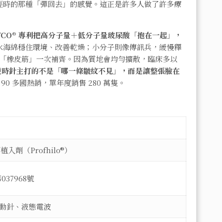
年輕時的那種「彈回去」的感覺。這正是許多人做了許多療
CO® 專利把高分子量＋低分子量玻尿酸「抱在一起」，
水海綿穩住環境、改善乾燥；小分子則像傳訊兵，緩慢釋
「橡皮筋」一次補齊。因為質地會均勻擴散，臨床多以
逆時針主打的不是「哪一條皺紋不見」，而是讓整張臉在
0 多國熱銷，單年度銷售 280 萬隻。
劑（Profhilo®）
37968號
動針、液態電波