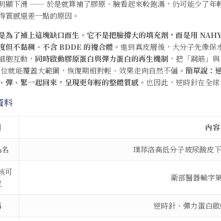
明顯下滑 —— 於是就算補了膠原、臉看起來較飽滿，仍可能少了
得質感還差一點的原因。
是為了補上這塊缺口而生。它不是把臉撐大的填充劑，而是用 NAHY
度但不黏稠、不含 BDDE 的複合體
。進到真皮層後，大分子先像保
細胞互動，
同時啟動膠原蛋白與彈力蛋白的再生機制
，把「鋼筋」與
少點位就能覆蓋大範圍，恢復期相對輕、效果走向自然不僵。
簡單說：
、彈、緊一起回來，呈現更年輕的整體質感
。也因此，逆時針在全球 9
資料
目
內容
品名
璞菲洛高低分子玻尿酸皮下植入
核可
衛部醫器輸字第0
號
稱
逆時針、彈力蛋白啟