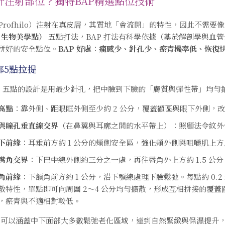
針注射部位？獨特BAP精選點位技術
Profhilo）注射在真皮層，其質地「會流開」的特性，因此不需
s，生物美學點）
五點打法，BAP 打法有科學依據（基於解剖學與血
拼好的安全點位。
BAP 好處
：
痛感少、針孔少、瘀青機率低、恢復
部5點拉提
AP 五點的設計是用最少針孔，把中臉到下臉的「膚質與彈性帶」均勻
高點
：靠外側、距眼眶外側至少約 2 公分，覆蓋顴區與眼下外側，
與瞳孔垂直線交界
（在鼻翼與耳廓之間的水平帶上）：照顧法令紋外
下前緣
：耳垂前方約 1 公分的頰側安全區，強化頰外側與咀嚼肌上
嘴角交界
：下巴中線外側約三分之一處，再往唇角外上方約 1.5 公
角前緣
：下頷角前方約 1 公分，沿下顎線處理下臉鬆弛。每點約 0.
散特性，單點即可向周圍 2～4 公分均勻擴散，形成互相拼接的覆
，瘀青與不適相對較低。
五點可以涵蓋中下面部大多數鬆弛老化區域，達到自然緊緻與保濕提升