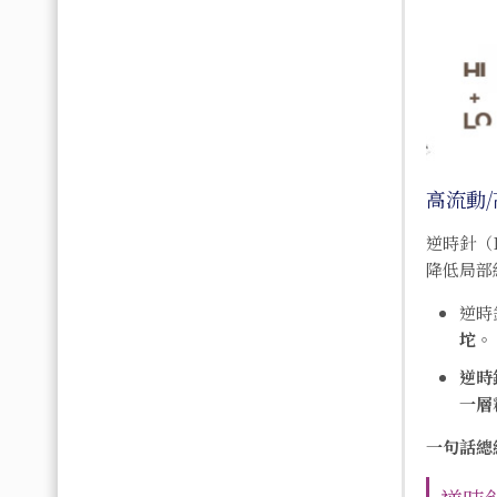
高流動/
逆時針（
降低局部
逆時
坨
。
逆時
一層
一句話總