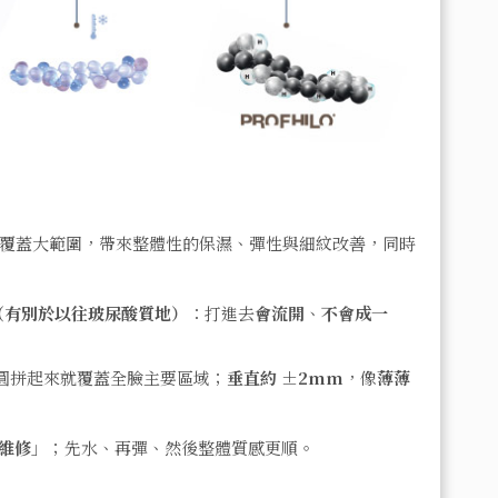
就能覆蓋大範圍，帶來整體性的保濕、彈性與細紋改善，同時
（有別於以往玻尿酸質地）
：打進去
會流開
、
不會成一
圓拼起來就覆蓋全臉主要區域；
垂直約 ±2mm
，像
薄薄
維修
」；先水、再彈、然後整體質感更順
。