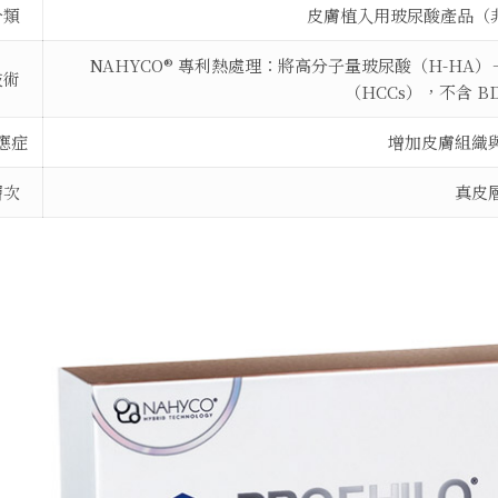
分類
皮膚植入用玻尿酸產品（非
NAHYCO® 專利熱處理：將高分子量玻尿酸（H-HA
技術
（HCCs），不含 B
應症
增加皮膚組織
層次
真皮