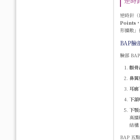
逆時
逆時針（
Point
形擴散」
BAP臉
臉部 B
顴骨
鼻翼
耳廓
下頷
下顎
高擴
結構
BAP 