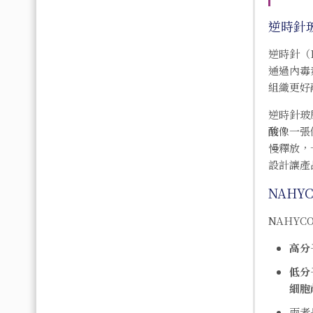
逆時針
逆時針（P
通過內毒
組織更好
逆時針玻
酸
像一張
慢釋放，
設計讓產
NAHY
NAHYC
高分
低分
細胞
兩者