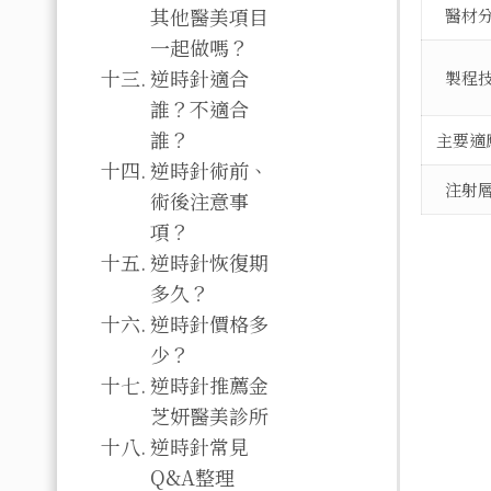
其他醫美項目
醫材
一起做嗎？
逆時針適合
製程
誰？不適合
誰？
主要適
逆時針術前、
注射
術後注意事
項？
逆時針恢復期
多久？
逆時針價格多
少？
逆時針推薦金
芝妍醫美診所
逆時針常見
Q&A整理