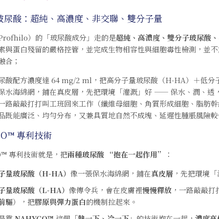
玻尿酸：超純、高濃度、非交聯、雙分子量
rofhilo）的「玻尿酸成分」走的是
超純、高濃度、雙分子玻尿酸、
素與蛋白殘留的嚴格控管，並完成生物相容性與細胞毒性檢測，並不加
融合；
尿酸配方濃度達 64 mg/2 ml，把高分子量玻尿酸（H-HA）＋低分
保水海綿網，鋪在真皮層，先把環境「灌溉」好 —— 保水、潤、透
一路敲敲打打叫工班回來工作（纖維母細胞、角質形成細胞、脂肪幹
品既能廣泛、均勻分布，又兼具質地自然不成塊、延遲性腫脹風險較
CO™ 專利技術
O™ 專利技術就是，把
兩種玻尿酸 “抱在一起作用”
：
子量玻尿酸（H-HA）
像一張保水海綿網，鋪在
真皮層
，先把環境「
子量玻尿酸（L-HA）
像傳令兵，會在皮膚裡
慢慢釋放
，一路敲敲打
前驅
），把
膠原與彈力蛋白
的機制拉起來。
是靠
NAHYCO™
這個「
熱一下、冷一下
」的技術抱在一起，
濃度高