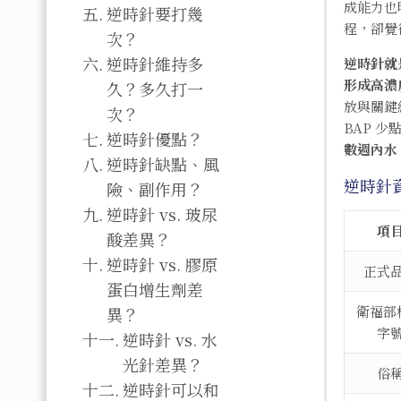
成能力也
逆時針要打幾
程，卻覺
次？
逆時針維持多
逆時針就
形成高濃
久？多久打一
放與關鍵
次？
BAP 
逆時針優點？
數週內水
逆時針缺點、風
逆時針
險、副作用？
逆時針 vs. 玻尿
項
酸差異？
逆時針 vs. 膠原
正式
蛋白增生劑差
衛福部
異？
字
逆時針 vs. 水
光針差異？
俗
逆時針可以和