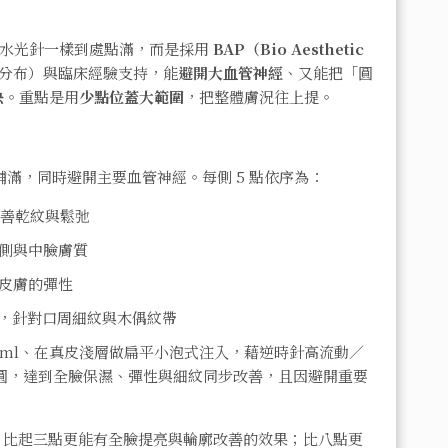
要像水光針一樣到處點滿，而是採用
BAP（Bio Aesthetic
管分布）與臨床經驗支持，能
避開大血管神經
、又能把「圓
快
。重點是用
少點位蓋大範圍
，把整體膚況往上提。
鋪滿，同時避開主要血管神經。每側 5 點依序為：
改善乾紋與鬆弛
側與中臉膚質
方皮膚的彈性
分，針對口周細紋與木偶紋帶
2 ml、在真皮淺層做扁平小泡式注入，藉逆時針高流動／
蓋圓，達到全臉保濕、彈性與細紋同步改善，且因避開重要
，比起三點更能有全臉提亮與輪廓改善的效果；比八點更