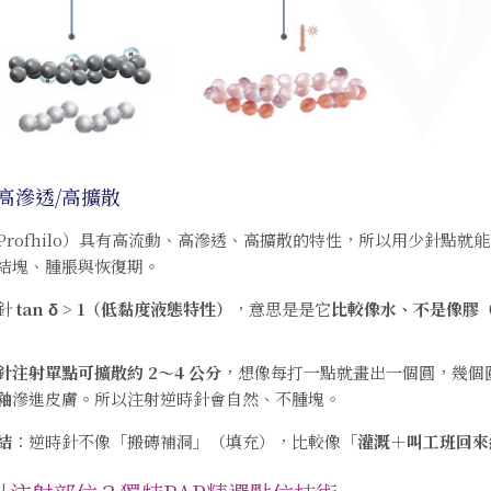
高滲透/高擴散
Profhilo）具有高流動、高滲透、高擴散的特性，所以用少針點
結塊、腫脹與恢復期。
針
tan δ > 1（低黏度液態特性）
，意思是是它
比較像水、不是像膠
針注射單點可擴散約 2～4 公分
，想像每打一點就畫出一個圓，幾個
釉
滲進皮膚。所以注射逆時針會自然、不腫塊。
結
：逆時針不像「搬磚補洞」（填充），比較像「
灌溉＋叫工班回來