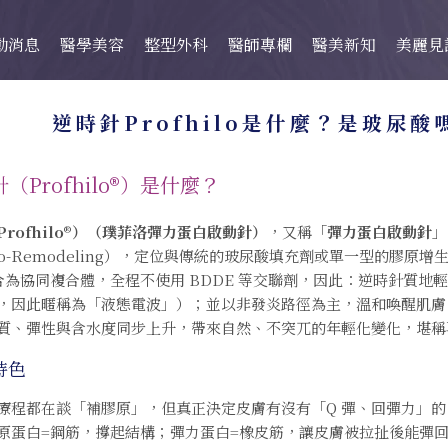
動消息
醫學美容
整型外科
醫師專欄
醫美新知
美麗見
逆時針Profhilo是什麼？是玻尿酸
（Profhilo®）是什麼？
rofhilo®）（璞菲洛彈力蛋白啟動針）
，又稱「
彈力蛋白啟動針
」
io-Remodeling），定位與傳統的玻尿酸填充劑或單一型的膠
合為協同複合體，全程不使用 BDDE 等交聯劑
，因此：逆時針質地
，因此暱稱為「液態電波」）；並以非發炎路徑為主，溫和喚醒肌膚
質、彈性與含水度同步上升，帶來自然、不突兀的年輕化變化，堪稱
特色
療程都在談「補膠原」，但真正決定皮膚有沒有「Q 彈、回彈力」
原蛋白=鋼筋，撐起結構；彈力蛋白=橡皮筋，讓皮膚被拉扯後能彈