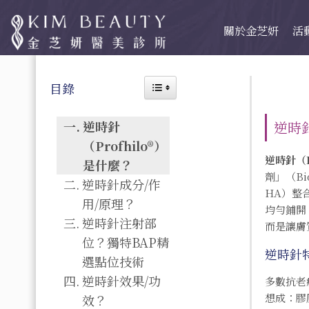
關於金芝妍
活
Toggle Table of Content
目錄
逆時針
逆時針
（Profhilo®）
逆時針（P
是什麼？
劑」（B
逆時針成分/作
HA）整
用/原理？
均勻鋪開
逆時針注射部
而是讓膚
位？獨特BAP精
逆時針
選點位技術
逆時針效果/功
多數抗老
想成：膠
效？