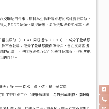
非交聯
這四件事：原料為生物發酵來源的高純度玻尿酸，
入 BDDE 這類化學交聯劑，降低致敏與發炎機率、與
子量玻尿酸（L-HA）同瓶運作（HCCs）：
高分子量玻尿
，臉不會乾扁；
低分子量玻尿酸
像傳令兵，會在皮膚裡慢
細胞前驅），把膠原與彈力蛋白的機制拉起來。這種雙軌
低的特性。
灌溉」好 ——
保水、潤、透
，臉不會乾扁。
打叫工班回來工作（
纖維母細胞、角質形成細胞、脂肪幹
但不黏滯
，所以打起來好推、
更會鋪
。因此它不負責雕刻