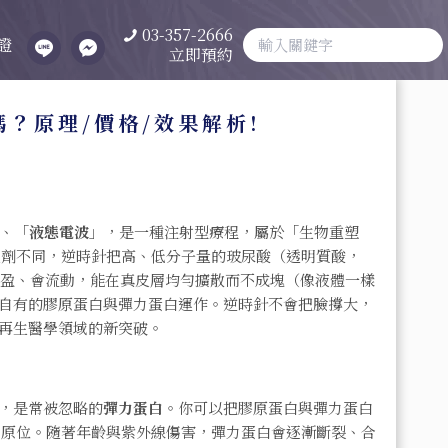
03-357-2666
證
立即預約
嗎？原理/價格/效果解析!
、「
液態電波
」，是一種注射型療程，屬於「生物重塑
原增生劑不同，逆時針把高、低分子量的玻尿酸（透明質酸，
輕盈、會流動，能在真皮層均勻擴散而不成塊（像液體一樣
自有的膠原蛋白與彈力蛋白運作。逆時針不會把臉撐大，
再生醫學領域的新突破。
的，是常被忽略的
彈力蛋白
。你可以把膠原蛋白與彈力蛋白
回原位。隨著年齡與紫外線傷害，彈力蛋白會逐漸斷裂、合