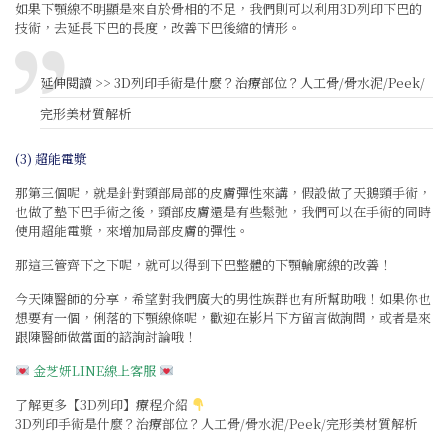
如果下顎線不明顯是來自於骨相的不足，我們則可以利用3D列印下巴的
技術，去延長下巴的長度，改善下巴後縮的情形。
延伸閱讀 >>
3D列印手術是什麼？治療部位？人工骨/骨水泥/Peek/
完形美材質解析
(3) 超能電漿
那第三個呢，就是針對頸部局部的皮膚彈性來講，假設做了天鵝頸手術，
也做了墊下巴手術之後，頸部皮膚還是有些鬆弛，我們可以在手術的同時
使用超能電漿，來增加局部皮膚的彈性。
那這三管齊下之下呢，就可以得到下巴整體的下顎輪廓線的改善！
今天陳醫師的分享，希望對我們廣大的男性族群也有所幫助哦！如果你也
想要有一個，俐落的下顎線條呢，歡迎在影片下方留言做詢問，或者是來
跟陳醫師做當面的諮詢討論哦！
金芝妍LINE線上客服
了解更多【
3D列印
】療程介紹
3D列印手術是什麼？治療部位？人工骨/骨水泥/Peek/完形美材質解析