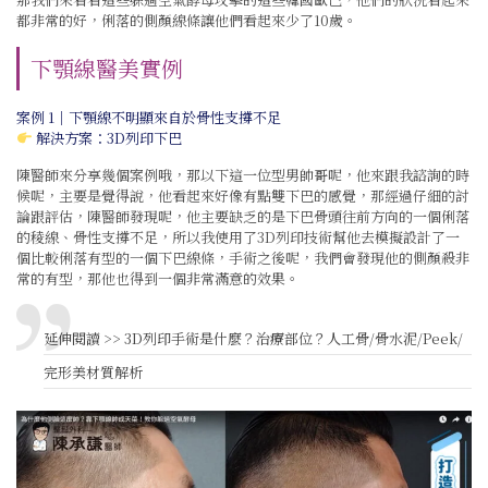
都非常的好，俐落的側顏線條讓他們看起來少了10歲。
下顎線醫美實例
案例 1｜下顎線不明顯來自於骨性支撐不足
解決方案：
3D列印下巴
陳醫師來分享幾個案例哦，那以下這一位型男帥哥呢，他來跟我諮詢的時
候呢，主要是覺得說，他看起來好像有點雙下巴的感覺，那經過仔細的討
論跟評估，陳醫師發現呢，他主要缺乏的是下巴骨頭往前方向的一個俐落
的稜線、骨性支撐不足，所以我使用了3D列印技術幫他去模擬設計了一
個比較俐落有型的一個下巴線條，手術之後呢，我們會發現他的側顏殺非
常的有型，那他也得到一個非常滿意的效果。
延伸閱讀 >>
3D列印手術是什麼？治療部位？人工骨/骨水泥/Peek/
完形美材質解析