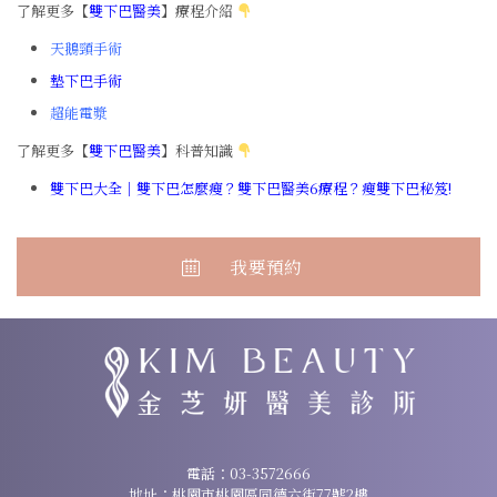
了解更多【
雙下巴醫美
】療程介紹
天鵝頸手術
墊下巴手術
超能電漿
了解更多【
雙下巴醫美
】科普知識
雙下巴大全｜雙下巴怎麼瘦？雙下巴醫美6療程？瘦雙下巴秘笈!
我要預約
諮詢專線：
03-3572666
電話：
03-3572666
地址：桃園市桃園區同德六街77號2樓
地址：桃園市桃園區同德六街77號2樓