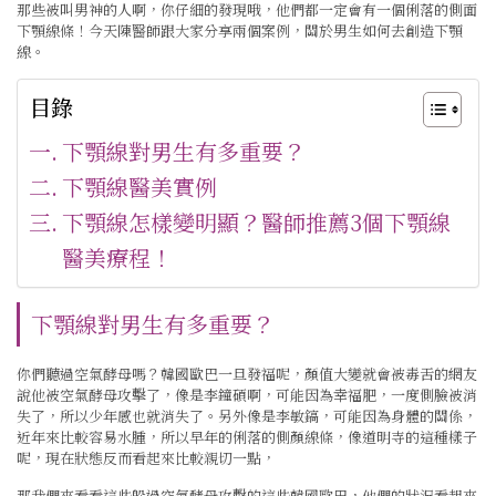
那些被叫男神的人啊，你仔細的發現哦，他們都一定會有一個俐落的側面
下顎線條！今天陳醫師跟大家分享兩個案例，關於男生如何去創造下顎
線。
目錄
下顎線對男生有多重要？
下顎線醫美實例
下顎線怎樣變明顯？醫師推薦3個下顎線
醫美療程！
下顎線對男生有多重要？
你們聽過空氣酵母嗎？韓國歐巴一旦發福呢，顏值大變就會被毒舌的網友
說他被空氣酵母攻擊了，像是李鐘碩啊，可能因為幸福肥，一度側臉被消
失了，所以少年感也就消失了。另外像是李敏鎬，可能因為身體的關係，
近年來比較容易水腫，所以早年的俐落的側顏線條，像道明寺的這種樣子
呢，現在狀態反而看起來比較親切一點，
那我們來看看這些躲過空氣酵母攻擊的這些韓國歐巴，他們的狀況看起來