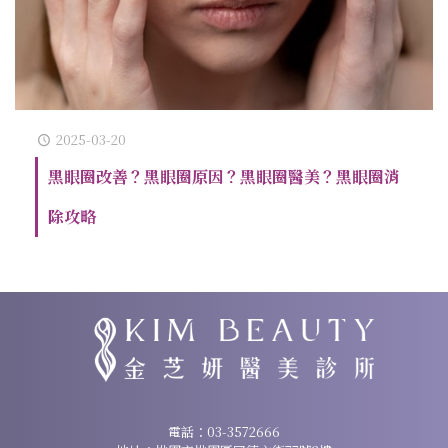
2025-03-20
黑眼圈改善？黑眼圈原因？黑眼圈醫美？黑眼圈消
除攻略
諮詢專線：
03-3572666
電話：
03-3572666
地址：桃園市桃園區同德六街77號2樓