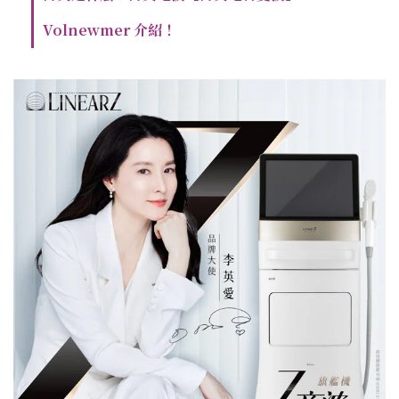
Volnewmer 介紹！