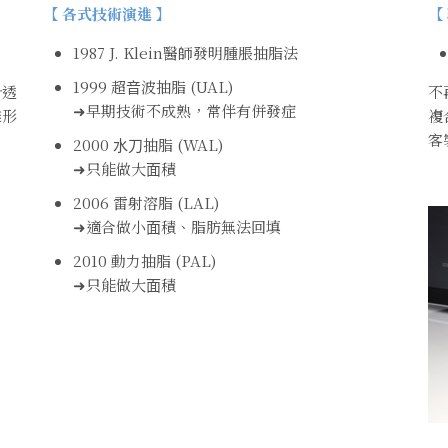
【 各式技術演進 】
【
1987 J. Klein醫師發明腫脹抽脂法
1999 超⾳波抽脂 (UAL)
針透
不
➜早期技術不成熟，常伴有併發症
雛形
複
客
2000 ⽔⼑抽脂 (WAL)
➜只能做⼤⾯積
2006 雷射溶脂 (LAL)
➜適合做⼩⾯積、脂肪無法回填
2010 動⼒抽脂 (PAL)
➜只能做⼤⾯積