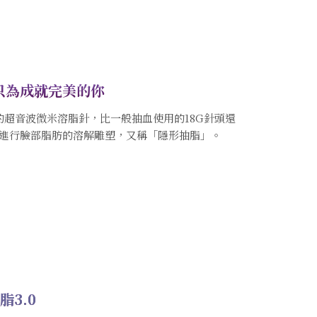
只為成就完美的你
的超音波微米溶脂針，比一般抽血使用的18G針頭還
進行臉部脂肪的溶解雕塑，又稱「隱形抽脂」。
脂3.0