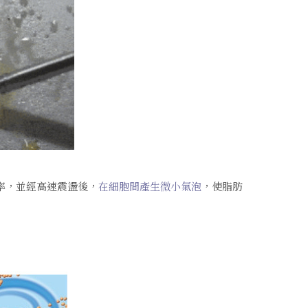
率，並經高速震盪後，
在細胞間產⽣微⼩氣泡
，使脂肪