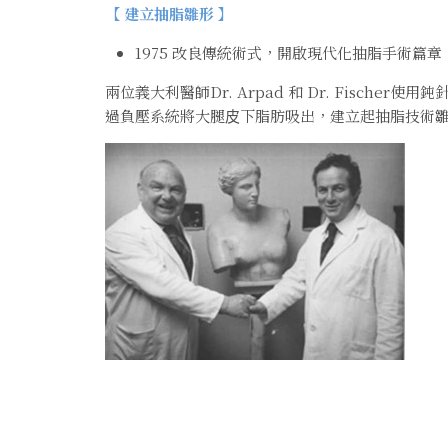
【 建立抽脂雛形 】
1975 改良傳統術式，開啟現代化抽脂手術篇章
兩位義大利醫師Dr. Arpad 和 Dr. Fischer使⽤鈍
過負壓系統將⼤腿⽪下脂肪吸出，建立起抽脂技術