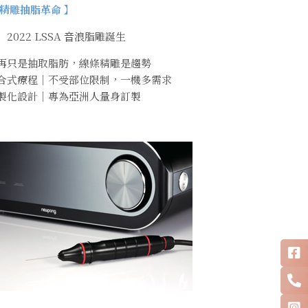
 精雕抽脂革命 】
2022 LSSA ⾳浪脂雕誕生
再只是抽取脂肪，線條精雕是趨勢
合式療程｜不受部位限制，⼀機多需求
製化設計｜專為亞洲⼈量身訂製