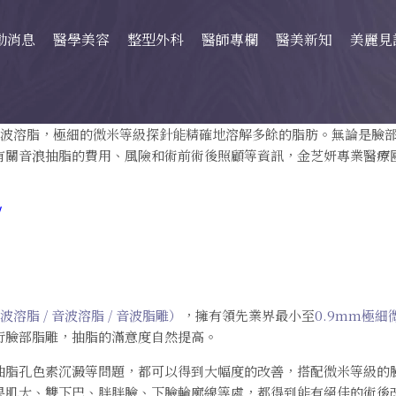
動消息
醫學美容
整型外科
醫師專欄
醫美新知
美麗見
音波溶脂，極細的微米等級探針能精確地溶解多餘的脂肪。無論是臉
有關音浪抽脂的費用、風險和術前術後照顧等資訊，金芝妍專業醫療
！
脂 / 音波溶脂 / 音波脂雕）
，擁有領先業界最小至
0.9mm極
行臉部脂雕，抽脂的滿意度自然提高。
抽脂孔色素沉澱等問題，都可以得到大幅度的改善，搭配微米等級的
果肌大、雙下巴、胖胖臉、下臉輪廓線等處，都得到能有絕佳的術後