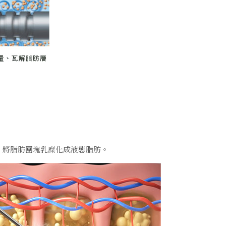
，將脂肪團塊乳糜化成液態脂肪。