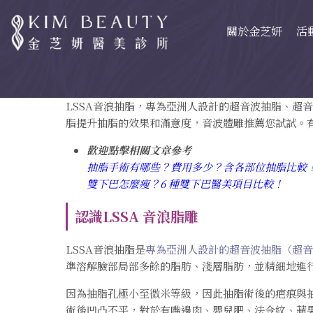
關於金芝妍
活
LSSA音浪抽脂，專為亞洲人設計的超音波抽脂、超
脂提升抽脂的效果和滿意度，音波體雕推薦您試試。
歡迎點擊相關文章參考
抽脂手術有哪些？費用多少？含各部位抽脂比較
雙下巴怎麼瘦？6 種雙下巴醫美項目比較！
認識LSSA 音浪脂雕
LSSA音浪抽脂是
專為亞洲人設計的超音波抽脂（超音波溶
準溶解臉部局部多餘的脂肪、淺層脂肪，並精細地進
因為抽脂孔極小至微米等級，因此抽脂術後的疤痕與
術後凹凸不平，對於有嘴邊肉、嬰兒肥、法令紋、蘋