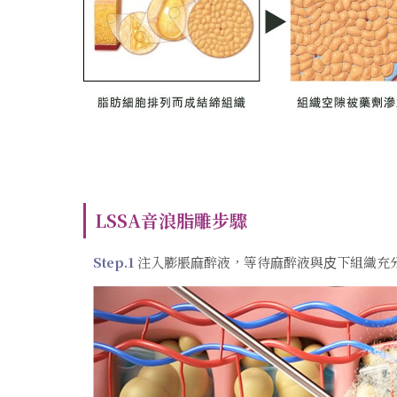
LSSA音浪脂雕步驟
Step.1
注入膨脹⿇醉液，等待⿇醉液與⽪下組織充