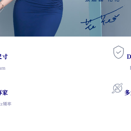
尺寸
mm
即時
專家
多
z頻率
狐臭