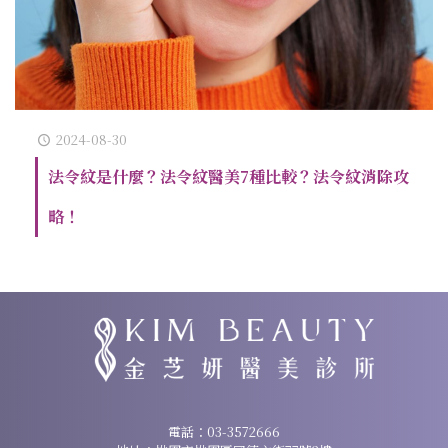
2024-08-30
法令紋是什麼？法令紋醫美7種比較？法令紋消除攻
略！
諮詢專線：
03-3572666
電話：
03-3572666
地址：桃園市桃園區同德六街77號2樓