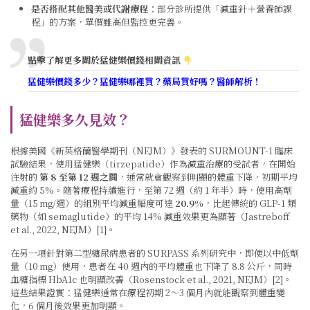
是否搭配其他醫美或代謝療程
：部分診所提供「減重針＋營養師課
程」的方案，單價雖高但監控更完善。
點擊了解更多關於猛健樂價錢相關資訊
猛健樂價錢多少？猛健樂哪裡買？藥局買好嗎？醫師解析！
猛健樂多久見效？
根據美國《新英格蘭醫學期刊（NEJM）》發表的 SURMOUNT-1 臨床
試驗結果，使用猛健樂（tirzepatide）作為減重治療的受試者，
在開始
注射的
第 8 至第 12 週之間
，通常就會觀察到明顯的體重下降，初期平均
減重約 5%
。隨著療程持續進行，
至第 72 週（約 1 年半）時，使用高劑
量（15 mg/週）的組別平均減重幅度可達
20.9%
，比起傳統的 GLP-1 類
藥物（如 semaglutide）的平均 14% 減重效果更為顯著（Jastreboff
et al., 2022, NEJM）[1]。
在另一項針對第二型糖尿病患者的 SURPASS 系列研究中，即便以中低劑
量（10 mg）使用，患者在 40 週內的平均體重也下降了 8.8 公斤，同時
血糖指標 HbA1c 也明顯改善（Rosenstock et al., 2021, NEJM）[2]。
這些結果證實：猛健樂通常在療程初期 2～3 個月內就能觀察到體重變
化，6 個月後效果更加明顯。