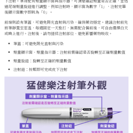
下注射。
筆身配有劑量顯示窗與指示器，可清楚確認劑量是否正確，並透
過尾端劑量旋鈕進行調整，例如注射時，顯示窗為數字「1」，注射完畢
後顯示窗數字即跳為「0」。
前端則設有筆蓋，可避免陽光直射與污染，確保藥效穩定。建議注射前先
將筆靜置至室溫，每週固定一天施打，無需配合餐前後，可自由選擇白天
或晚上進行。注射後，請勿搓揉注射部位、避免影響藥物吸收。
筆蓋：可避免陽光直射與污染
劑量顯示窗、劑量指示器：注射前需確認是否旋轉至正確劑量數值
劑量旋鈕：旋轉至正確的劑量數值
注射鈕：按壓即可完成皮下注射