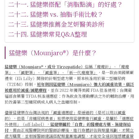
猛健樂搭配「消脂點滴」的好處？
猛健樂 vs. 抽脂手術比較？
猛健樂推薦金芝妍醫美診所
猛健樂常見Q&A整理
猛健樂（Mounjaro®）是什麼？
猛健樂（Mounjaro®，成分 Tirzepatide）
俗稱「
瘦瘦針
」、「
瘦瘦
筆
」、「減肥筆」、「減重筆」、「新一代瘦瘦筆」
，是一款由美國藥廠
禮來（Eli Lilly）開發的針劑型處方藥，原本核准用於第二型糖尿病
（T2DM）控制，
近年則因猛健樂（Mounjaro）強大的減重效果，廣泛
被應用於減重/減肥療程
，並在 2022 年獲得美國 FDA 批准使用；台灣衛
福部食藥署 TFDA 核准適應症：作為飲食及運動療法之外的輔助治療，用
於改善第二型糖尿病成人病人之血糖控制。
儘管猛健樂在台灣法規的「減重適應症」是通過的（是可以用以減重
的），但是「非糖尿病患者」若想使用猛健樂進行減重，是屬於「適應症
外使用」（off-label），
猛健樂屬於「自費」的醫療處方藥、無健保給
付
，需由正規醫療院所的醫師診療後，進行身體評估與劑量規劃，才開立
處方購買，並根據醫師建議搭配劑量漸進調整，才能安全達到理想體重管