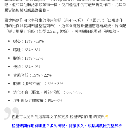
眼，但和其他腸泌素類藥物一樣，使用過程中仍可能出現副作用，尤其是
腸胃道相關反應最為常見
。
猛健樂副作用
大多發生於使用初期（前4～6週）（也因此以下出現副作
用的比例以初期劑量整理列舉），通常會隨著身體適應逐漸減緩。若搭配
「逐步增量」策略（如從 2.5 mg 起始），可明顯降低腸胃不適風險。
噁心：13%～18%
嘔吐：6%～8%
腹瀉：13%～17%
便秘：6%～9%
食慾降低：15%～22%
腹痛（腹部不適）：5%～8%
消化不良（脹氣、胃部不適）：6%～9%
注射部位紅腫或癢：1%～3%
你也可以另外到這篇專文了解更多
猛健樂副作用
的資訊
猛健樂副作用有哪些？多久出現、持續多久、缺點與風險完整解析