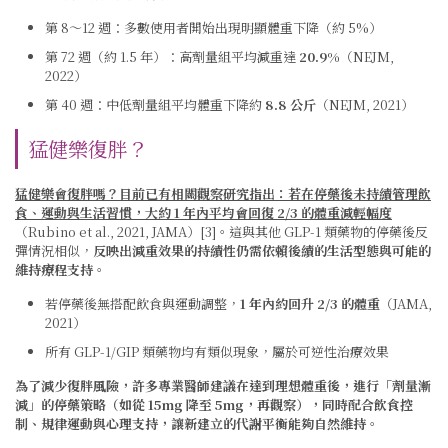
第 8～12 週：多數使用者開始出現明顯體重下降（約 5%）
第 72 週（約 1.5 年）：高劑量組平均減重達
20.9%
（NEJM,
2022）
第 40 週：中低劑量組平均體重下降約
8.8 公斤
（NEJM, 2021）
猛健樂復胖？
猛健樂會復胖嗎？目前已有相關觀察研究指出：若在停藥後未持續管理飲
食、運動與生活習慣，大約 1 年內平均會回復 2/3 的體重減輕幅度
（Rubino et al., 2021, JAMA）[3]。這與其他 GLP-1 類藥物的停藥後反
彈情況相似，
反映出減重效果的持續性仍需依賴後續的生活型態與可能的
維持療程支持
。
若停藥後無搭配飲食與運動調整，
1 年內約回升 2/3 的體重
（JAMA,
2021）
所有 GLP-1/GIP 類藥物均有類似現象，屬於可逆性治療效果
為了減少復胖風險，許多專業醫師建議在達到理想體重後，進行「劑量漸
減」的停藥策略（如從 15mg 降至 5mg，再觀察），同時配合飲食控
制、規律運動與心理支持，讓新建立的代謝平衡能夠自然維持
。