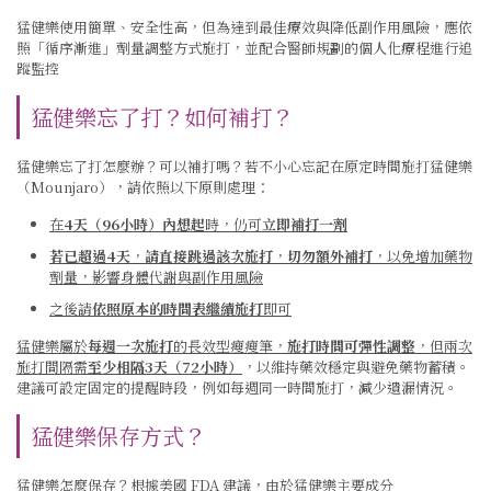
猛健樂使用簡單、安全性高，但為達到最佳療效與降低副作用風險，應依
照「循序漸進」劑量調整方式施打，並配合醫師規劃的個人化療程進行追
蹤監控
猛健樂忘了打？如何補打？
猛健樂忘了打怎麼辦？可以補打嗎？若不小心忘記在原定時間施打猛健樂
（Mounjaro），請依照以下原則處理：
在
4天（96小時）內想起
時，仍可
立即補打一劑
若已超過4天
，
請直接跳過該次施打
，
切勿額外補打
，以免增加藥物
劑量，影響身體代謝與副作用風險
之後請
依照原本的時間表繼續施打
即可
猛健樂屬於
每週一次施打
的長效型瘦瘦筆，
施打時間可彈性調整
，但兩次
施打間隔需
至少相隔3天（72小時）
，以維持藥效穩定與避免藥物蓄積。
建議可設定固定的提醒時段，例如每週同一時間施打，減少遺漏情況。
猛健樂保存方式？
猛健樂怎麼保存？根據美國
FDA
建議，由於猛健樂主要成分