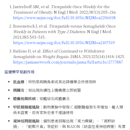
Jastreboff AM, et al.
Tirzepatide Once Weekly for the
Treatment of Obesity.
N Engl J Med. 2022;387(3):205–216.
https://www.nejm.org/doi/full/10.1056/NEJMoa2206038
Rosenstock J, et al.
Tirzepatide versus Semaglutide Once
Weekly in Patients with Type 2 Diabetes.
N Engl J Med.
2021;385:503–515.
https://www.nejm.org/doi/full/10.1056/NEJMoa2107519
Rubino D, et al.
Effect of Continued vs Withdrawn
Semaglutide on Weight Regain.
JAMA. 2021;325(14):1414–1425.
https://jamanetwork.com/journals/jama/fullarticle/2777887
猛健樂罕見副作用
低血糖
：特別是與胰島素或其他降糖藥合併使用時
胰臟炎
：如出現持續性上腹痛應立即就醫
膽囊相關疾病
：如膽結石或膽囊炎
甲狀腺腫瘤風險
：動物實驗中發現 C 細胞腫瘤發生率增加，雖人類
尚未證實，但有家族史者不建議使用
視神經問題風險
：個別患者回報出現「視力模糊」、「視野缺
損」、「眼壓升高」等症狀，與 NAION（缺血性視神經病變）有潛