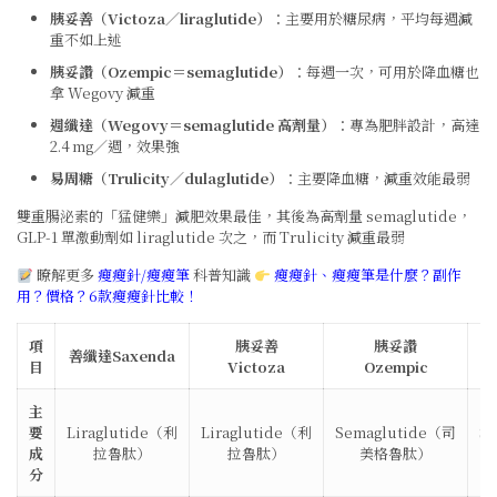
胰妥善（Victoza／liraglutide）
：主要用於糖尿病，平均每週減
重不如上述
胰妥讚（Ozempic＝semaglutide）
：每週一次，可用於降血糖也
拿 Wegovy 減重
週纖達（Wegovy＝semaglutide 高劑量）
：專為肥胖設計，高達
2.4 mg／週，效果強
易周糖（Trulicity／dulaglutide）
：主要降血糖，減重效能最弱
雙重腸泌素的「猛健樂」減肥效果最佳，其後為高劑量 semaglutide，
GLP‑1 單激動劑如 liraglutide 次之，而 Trulicity 減重最弱
瞭解更多
瘦瘦針/瘦瘦筆
科普知識
瘦瘦針、瘦瘦筆是什麼？副作
用？價格？6款瘦瘦針比較！
項
胰妥善
胰妥讚
善纖達Saxenda
目
Victoza
Ozempic
主
要
Liraglutide（利
Liraglutide（利
Semaglutide（司
S
成
拉魯肽）
拉魯肽）
美格魯肽）
分