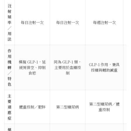
注
射
頻
率
每日注射一次
每日注射一次
每週注射一次
／
用
法
作
用
劑
機
模擬 GLP-1，延
同為 GLP-1 類，
GLP-1 作用，兼具
胖
轉
緩胃排空、抑制
主要用於血糖控
控糖與輔助減重
／
食慾
制
特
色
主
要
第二型糖尿病／體
體
適
體重控制／肥胖
第二型糖尿病
重控制
應
症
藥