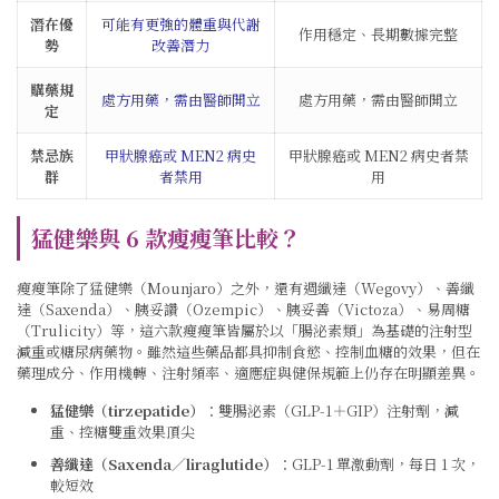
潛在優
可能有更強的體重與代謝
作用穩定、長期數據完整
勢
改善潛力
購藥規
處方用藥，需由醫師開立
處方用藥，需由醫師開立
定
禁忌族
甲狀腺癌或 MEN2 病史
甲狀腺癌或 MEN2 病史者禁
群
者禁用
用
猛健樂與 6 款瘦瘦筆比較？
瘦瘦筆除了猛健樂（Mounjaro）之外，還有週纖達（Wegovy）、善纖
達（Saxenda）、胰妥讚（Ozempic）、胰妥善（Victoza）、易周糖
（Trulicity）等，這六款瘦瘦筆皆屬於以「腸泌素類」為基礎的注射型
減重或糖尿病藥物。雖然這些藥品都具抑制食慾、控制血糖的效果，但在
藥理成分、作用機轉、注射頻率、適應症與健保規範上仍存在明顯差異。
猛健樂（tirzepatide）
：雙腸泌素（GLP‑1＋GIP）注射劑，減
重、控糖雙重效果頂尖
善纖達（Saxenda／liraglutide）
：GLP‑1 單激動劑，每日 1 次，
較短效