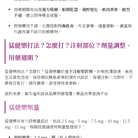
用藥期間若出現
視力模糊、眼睛乾澀、視野變化、肌肉異常、劇烈
不適
，應立即停藥並就醫。
即便療效不錯，也應搭配
均衡飲食
、充足營養、適量運動 — 減重與
代謝改善不該只依賴藥物。
猛健樂打法？怎麼打？注射部位？劑量調整、
用藥週期？
猛健樂用法？怎麼打？猛健樂屬於
皮下注射型針劑，
針劑
色澤澄清、無色
至淡黃色溶液
，採用類似胰島素筆的預充式設計，每週注射一次即可、不
需每日施打，操作簡便，深受使用者青睞。
資料來源：
衛生福利部食品藥物管理署 / 藥品仿單查詢平台
猛健樂劑量
猛健樂共有六段劑量設計，包括 2.5 mg、5 mg、7.5 mg、10 mg、12.5
mg、15 mg，每階段建議使用劑量整理如下：
初始劑量：2.5 mg／週
（前 4 週使用）