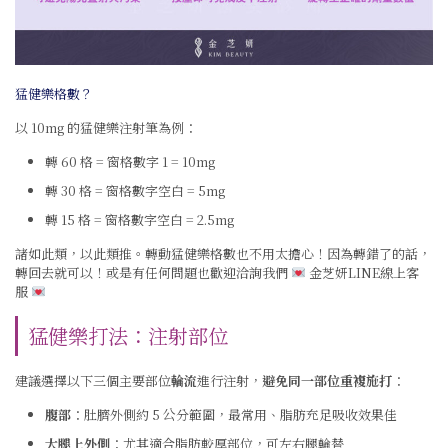
猛健樂格數？
以 10mg 的猛健樂注射筆為例：
轉 60 格 = 窗格數字 1 = 10mg
轉 30 格 = 窗格數字空白 = 5mg
轉 15 格 = 窗格數字空白 = 2.5mg
諸如此類，以此類推。轉動猛健樂格數也不用太擔心！因為轉錯了的話，
轉回去就可以！或是有任何問題也歡迎洽詢我們
金芝妍LINE線上客
服
猛健樂打法：注射部位
建議選擇以下三個主要部位
輪流
進行注射，
避免同一部位重複施打
：
腹部
：肚臍外側約 5 公分範圍，最常用、脂肪充足吸收效果佳
大腿上外側
：尤其適合脂肪較厚部位，可左右腿輪替