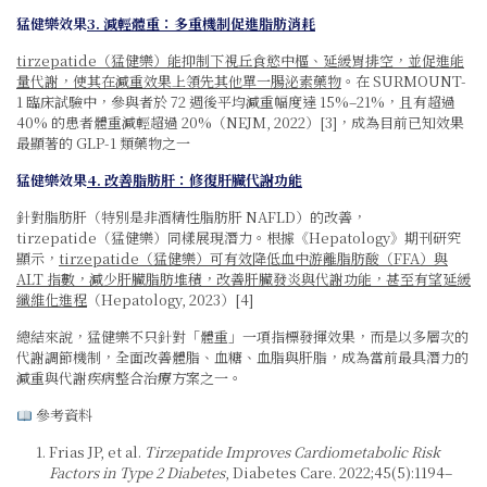
猛健樂效果
3. 減輕體重：多重機制促進脂肪消耗
tirzepatide（猛健樂）能抑制下視丘食慾中樞、延緩胃排空，並促進能
量代謝，使其在減重效果上領先其他單一腸泌素藥物
。在 SURMOUNT-
1 臨床試驗中，參與者於 72 週後平均減重幅度達 15%–21%，且有超過
40% 的患者體重減輕超過 20%（NEJM, 2022）[3]，成為目前已知效果
最顯著的 GLP-1 類藥物之一
猛健樂效果
4. 改善脂肪肝：修復肝臟代謝功能
針對脂肪肝（特別是非酒精性脂肪肝 NAFLD）的改善，
tirzepatide（猛健樂）同樣展現潛力。根據《Hepatology》期刊研究
顯示，
tirzepatide（猛健樂）可有效降低血中游離脂肪酸（FFA）與
ALT 指數，減少肝臟脂肪堆積，改善肝臟發炎與代謝功能，甚至有望延緩
纖維化進程
（Hepatology, 2023）[4]
總結來說，猛健樂不只針對「體重」一項指標發揮效果，而是以多層次的
代謝調節機制，全面改善體脂、血糖、血脂與肝脂，成為當前最具潛力的
減重與代謝疾病整合治療方案之一。
參考資料
Frias JP, et al.
Tirzepatide Improves Cardiometabolic Risk
Factors in Type 2 Diabetes
, Diabetes Care. 2022;45(5):1194–