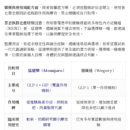
購藥與使用規範方面
，兩者皆屬處方藥，必須經醫師評估並開立，使用者
也需定期回診追蹤副作用與療效，禁止網購或自行取得。
禁忌族群也應特別注意
：例如曾罹患甲狀腺髓樣癌或多發性內分泌腫瘤
（MEN2）者，猛健樂、週纖達都不適合使用。不論選擇哪一種，都建議
在專業醫師指導下使用，以確保療程安全有效。
整體而言，若追求穩定性與過往經驗，週纖達是經典選項；若希望嘗試新
一代代謝調節策略，猛健樂則提供了更全面的潛力表現。選擇哪一種瘦瘦
筆，仍需依據個人目標、身體狀況與醫師建議綜合判斷。
比較項
猛健樂（Mounjaro）
週纖達（Wegovy）
目
主要成
GLP-1 + GIP（雙重作用
GLP-1（單一作用機制）
分
機制）
作用機
促進胰島素分泌、抑制食
延緩胃排空、增加飽足感、
轉
慾、改善脂質代謝
降低食慾以減少進食
臨床使
較新，初期研究顯示療效
已有多年實證數據與使用經
用歷史
顯著
驗