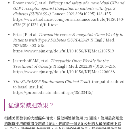
Rosenstock J, et al.
Efficacy and safety of a novel dual GIP and
GLP‑1 receptor agonist tirzepatide in patients with type 2
diabetes (SURPASS‑1).
Lancet. 2021;398(10295):143–155.
https://www.thelancet.com/journals/lancet/article/PIIS0140-
6736(21)01324-6/fulltext
Frías JP, et al.
Tirzepatide versus Semaglutide Once Weekly in
Patients with Type 2 Diabetes (SURPASS‑2).
N Engl J Med.
2021;385:503–515.
https://www.nejm.org/doi/full/10.1056/NEJMoa2107519
Jastreboff AM, et al.
Tirzepatide Once Weekly for the
Treatment of Obesity.
N Engl J Med. 2022;387(3):205–216.
https://www.nejm.org/doi/full/10.1056/NEJMoa2206038
The SURPASS‑5 Randomized Clinical Trial
(tirzepatide added
to basal insulin)
https://pubmed.ncbi.nlm.nih.gov/35133415/
猛健樂減肥效果？
根據美國發表的大型臨床研究，猛健樂連續使用 72 週後，使用最高劑量
的族群平均體重減少超過 20%，也就是一個 80 公斤的人最多能瘦下約
16 公斤。即使使用中低劑量，也有明顯的減重效果，猛健樂減肥效果遠