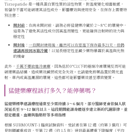
Tirzepatide 是一種具蛋白質性質的活性物質，對溫度變化相當敏感，
若儲存不當可能破壞其活性成分，影響療效與使用安全，在保存上需要特
別注意：
開封前
：在尚未開封前，請務必將猛健樂冷藏於 2～8°C 的環境中，
這是為了避免其活性成分因高溫而變性，更能確保注射時的效力與
穩定性
開封後
：
一旦開封使用後，雖然可以在室溫下保存最多21天，但
仍
建議再放回冰箱冷藏
！以延長穩定性並減少藥物暴露於高溫與光照
的機會
此外，
千萬不要放進冷凍庫
，因為低於0°C以下的極端冷凍環境反而可能
破壞藥品結構，造成藥效減弱或完全失效。也請避免將藥品置於陽光直
射、車內或高溫潮濕的環境，這些都可能影響藥效甚至導致變質。
猛健樂療程該打多久？能停藥嗎？
猛健樂標準建議療程通常至少需持續 3～6 個月，部分醫師更會依個人狀
況延長至 9～12 個月以上。這段期間能讓身體逐步建立新的代謝節律，並
穩定體重、血糖與脂肪肝等多項指標
根據 SURMOUNT-1 臨床試驗資料，受試者在第 12 週（約第 3 個月）可
見明顯減重成效，至第 72 週（約 1.5 年）達到最高體重下降幅度（平均