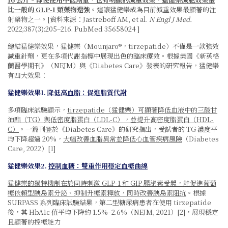
比一般的 GLP-1 類藥物還強
。這讓猛健樂成為目前減重效果最顯著的注
射藥物之一。[資料來源：Jastreboff AM, et al.
N Engl J Med.
2022;387(3):205–216.
PubMed 35658024 ]
總結猛健樂效果，猛健樂（Mounjaro®，tirzepatide）不僅是一款強效
減重針劑，更在多項代謝指標中展現出色的臨床療效。根據美國《新英格
蘭醫學期刊》（NEJM）與《Diabetes Care》發表的研究報告，猛健樂
有四大效果：
猛健樂效果1.
降低高血脂：促進脂質代謝
多項臨床試驗顯示，
tirzepatide（猛健樂）可顯著降低血液中的三酸甘
油酯（TG）與低密度脂蛋白（LDL-C），並提升高密度脂蛋白（HDL-
C）
。一篇刊登於《Diabetes Care》的研究指出，受試者的 TG 濃度平
均下降超過 20%，
大幅改善血脂異常並降低心血管疾病風險
（Diabetes
Care, 2022）[1]
猛健樂效果2.
控制血糖：雙重作用穩定血糖曲線
猛健樂的獨特機制在於同時刺激 GLP-1 和 GIP 腸泌素受體，能促進葡萄
糖依賴型胰島素分泌、抑制升糖素釋放，同時改善胰島素阻抗
。根據
SURPASS 系列臨床試驗結果，第二型糖尿病患者在使用 tirzepatide
後，其 HbA1c 值平均下降約 1.5%–2.6%（NEJM, 2021）[2]，展現穩定
且顯著的控糖能力