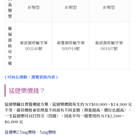
品
針劑型
針劑型
針劑型
類
型
衛
福
部
衛部菌疫輸字第
衛署菌疫輸字第
衛部菌疫輸字第
核
001140號
000914號
001107號
0
可
字
號
( 可向右滑動，瀏覽表格內容 )
猛健樂價錢？
猛健樂屬自費醫療處方藥，
猛健樂價錢
每支約 NT$10,000～$24,000 元
不等，確切價格會依劑量不同而有不同金額（劑量越高、價位也越高）
。
一支猛健樂可以打四次（四週），因此平均一週費用約 NT$2,500～
$6,000 元
猛健樂2.5mg價格、5mg價格