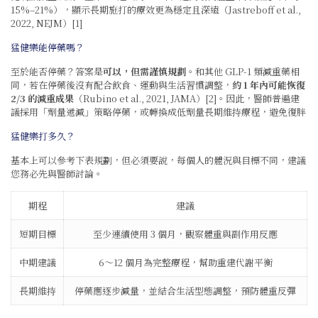
15%–21%），顯示長期施打的療效更為穩定且深遠（Jastreboff et al.,
2022, NEJM）[1]
猛健樂能停藥嗎？
至於能否停藥？答案是
可以，但需謹慎規劃
。和其他 GLP-1 類減重藥相
同，若在停藥後沒有配合飲食、運動與生活習慣調整，
約 1 年內可能恢復
2/3 的減重成果
（Rubino et al., 2021, JAMA）[2]。因此，醫師普遍建
議採用「劑量遞減」策略停藥，或轉換成低劑量長期維持療程，避免復胖
猛健樂打多久？
基本上可以參考下表規劃，但必須要說，每個人的體況與目標不同，建議
您務必先與醫師討論。
期程
建議
短期目標
至少連續使用 3 個月，觀察體重與副作用反應
中期建議
6～12 個月為完整療程，幫助重建代謝平衡
長期維持
停藥應逐步減量，並結合生活型態調整，預防體重反彈