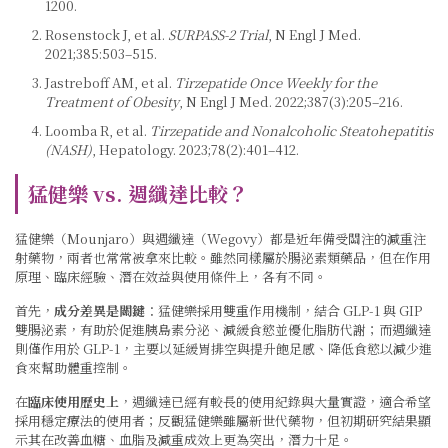
1200.
Rosenstock J, et al.
SURPASS-2 Trial
, N Engl J Med.
2021;385:503–515.
Jastreboff AM, et al.
Tirzepatide Once Weekly for the
Treatment of Obesity
, N Engl J Med. 2022;387(3):205–216.
Loomba R, et al.
Tirzepatide and Nonalcoholic Steatohepatitis
(NASH)
, Hepatology. 2023;78(2):401–412.
猛健樂 vs. 週纖達比較？
猛健樂（Mounjaro）與週纖達（Wegovy）都是近年備受關注的減重注
射藥物，兩者也常常被拿來比較。雖然同樣屬於腸泌素類藥品，但在作用
原理、臨床經驗、潛在效益與使用條件上，各有不同。
首先，
成分差異是關鍵
：猛健樂採用雙重作用機制，結合 GLP-1 與 GIP
雙腸泌素，有助於促進胰島素分泌、減緩食慾並優化脂肪代謝；而週纖達
則僅作用於 GLP-1，主要以延緩胃排空與提升飽足感、降低食慾以減少進
食來幫助體重控制。
在
臨床使用歷史上
，週纖達已經有較長的使用紀錄與大量實證，適合希望
採用穩定療法的使用者；
反觀猛健樂雖屬新世代藥物，但初期研究結果顯
示其在改善血糖、血脂及減重成效上更為突出，潛力十足
。