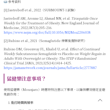
參考資料
[1] Jastreboff et al., 2022（SURMOUNT-1 試驗）
Jastreboff AM, Aronne LJ, Ahmad NN, et al.
Tirzepatide Once
Weekly for the Treatment of Obesity.
New England Journal of
Medicine, 2022;387(3):205–216.
https://www.nejm.org/doi/full/10.1056/NEJMoa2206038
[2] Rubino et al., 2021（Semaglutide 停藥後復胖研究）
Rubino DM, Greenway FL, Khalid U, et al.
Effect of Continued
Weekly Subcutaneous Semaglutide vs Placebo on Weight Regain in
Adults With Overweight or Obesity: The STEP 4 Randomized
Clinical Trial.
JAMA, 2021;325(14):1414–1425.
https://jamanetwork.com/journals/jama/fullarticle/2777887
猛健樂注意事項？
使用猛健樂（Mounjaro）時應特別注意以下事項，以確保療效穩定並避
免副作用：
施打時間與頻率