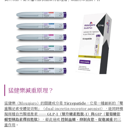
猛健樂減重原理？
猛健樂（Mounjaro）的關鍵成分是
Tirzepatide
，它是一種創新的「雙
重腸泌素受體促效劑」（dual incretin receptor agonist），能同時模
擬兩種自然腸道激素 ──
GLP-1（類升糖素胜肽-1）與GIP（葡萄糖依
賴型胰島素釋放胜肽）
，藉此達成
控制血糖、抑制食慾、促進減重
的三
重作用
。