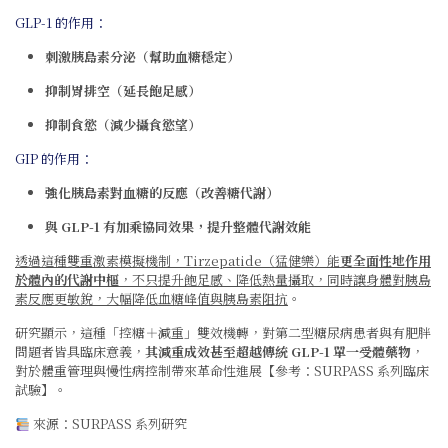
GLP-1 的作用：
刺激胰島素分泌（幫助血糖穩定）
抑制胃排空（延長飽足感）
抑制食慾（減少攝食慾望）
GIP 的作用：
強化胰島素對血糖的反應（改善糖代謝）
與 GLP-1 有加乘協同效果，提升整體代謝效能
透過這種雙重激素模擬機制，Tirzepatide（猛健樂）能
更全面性地作用
於體內的代謝中樞
，不只提升飽足感、降低熱量攝取，同時讓身體對胰島
素反應更敏銳，大幅降低血糖峰值與胰島素阻抗
。
研究顯示，這種「控糖＋減重」雙效機轉，對第二型糖尿病患者與有肥胖
問題者皆具臨床意義，
其減重成效甚至超越傳統 GLP-1 單一受體藥物
，
對於體重管理與慢性病控制帶來革命性進展【參考：SURPASS 系列臨床
試驗】。
來源：SURPASS 系列研究