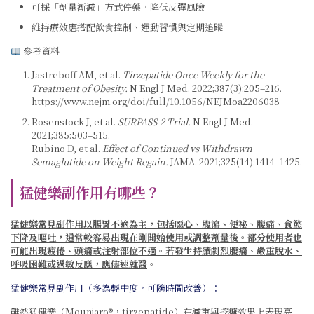
可採「劑量漸減」方式停藥，降低反彈風險
維持療效應搭配飲食控制、運動習慣與定期追蹤
參考資料
Jastreboff AM, et al.
Tirzepatide Once Weekly for the
Treatment of Obesity.
N Engl J Med. 2022;387(3):205–216.
https://www.nejm.org/doi/full/10.1056/NEJMoa2206038
Rosenstock J, et al.
SURPASS-2 Trial.
N Engl J Med.
2021;385:503–515.
Rubino D, et al.
Effect of Continued vs Withdrawn
Semaglutide on Weight Regain.
JAMA. 2021;325(14):1414–1425.
猛健樂副作用
有哪些？
猛健樂常見副作用以腸胃不適為主，包括噁心、腹瀉、便祕、腹痛、食慾
下降及嘔吐，通常較容易出現在剛開始使用或調整劑量後。部分使用者也
可能出現疲倦、頭痛或注射部位不適。若發生持續劇烈腹痛、嚴重脫水、
呼吸困難或過敏反應，應儘速就醫
。
猛健樂常見副作用（多為輕中度，可隨時間改善）
：
雖然猛健樂（Mounjaro®，tirzepatide）在減重與控糖效果上表現亮