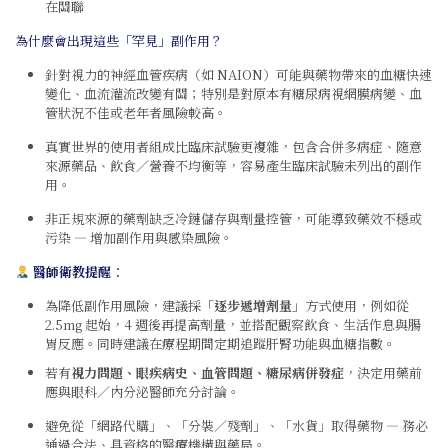
在關聯
為什麼會出現這些「罕見」副作用？
針對視力的神經血管疾病（如 NAION）可能與藥物帶來的血糖快速
變化、血流灌流改變有關；特別是對原本有糖尿病視網膜病變、血
管狀況不佳或老年者風險較高。
真實世界的使用者組成比臨床試驗更複雜，包含合併多病症、隨意
來源藥品、飲食／營養不均衡等，容易產生臨床試驗未列出的副作
用。
非正規來源的藥劑缺乏冷鏈儲存與劑量控管，可能導致藥效不穩或
污染 — 增加副作用與感染風險。
醫師
衛教提醒
：
為降低副作用風險，建議採「
逐步遞增劑量
」方式使用，例如從
2.5mg 起始，4 週後再提高劑量，並搭配觀察飲食、生活作息與腸
胃反應。同時建議在療程期間定期追蹤肝腎功能與血糖指數。
若有
視力問題、眼疾病史、血管問題、糖尿病併發症
，決定用藥前
應與眼科／內分泌醫師充分討論。
避免從「網路代購」、「分裝／殘劑」、「水貨」取得藥物 — 務必
通過合法、具資格的醫療機構與藥局。