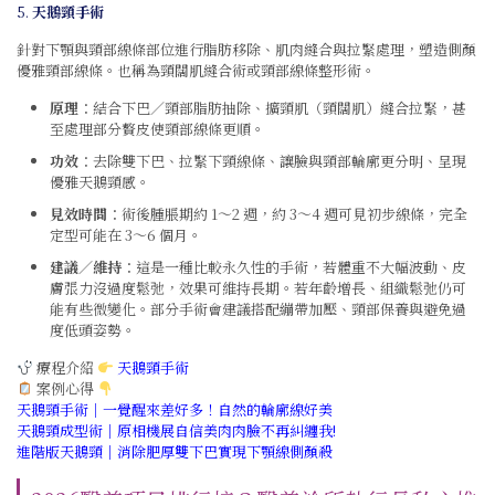
5.
天鵝頸手術
針對下顎與頸部線條部位進行脂肪移除、肌肉縫合與拉緊處理，塑造側顏
優雅頸部線條。也稱為頸闊肌縫合術或頸部線條整形術。
原理
：結合下巴／頸部脂肪抽除、擴頸肌（頸闊肌）縫合拉緊，甚
至處理部分贅皮使頸部線條更順。
功效
：去除雙下巴、拉緊下頸線條、讓臉與頸部輪廓更分明、呈現
優雅天鵝頸感。
見效時間
：術後腫脹期約 1～2 週，約 3～4 週可見初步線條，完全
定型可能在 3～6 個月。
建議／維持
：這是一種比較永久性的手術，若體重不大幅波動、皮
膚張力沒過度鬆弛，效果可維持長期。若年齡增長、組織鬆弛仍可
能有些微變化。部分手術會建議搭配繃帶加壓、頸部保養與避免過
度低頭姿勢。
療程介紹
天鵝頸手術
案例心得
天鵝頸手術｜一覺醒來差好多！自然的輪廓線好美
天鵝頸成型術｜原相機展自信美肉肉臉不再糾纏我!
進階版天鵝頸｜消除肥厚雙下巴實現下顎線側顏殺