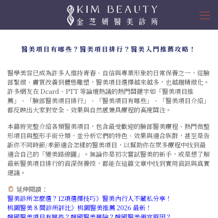
醫美項目有哪些？醫美項目排行？醫美入門推薦攻略！
醫學美容已成為許多人維持青春、自信與專業形象的日常保養之一，從臉
部緊緻、膚質改善到體態雕塑，醫美項目選擇越來越多，也越趨精緻化。
許多網友在 Dcard、PTT 等論壇熱議的熱門關鍵字如「醫美項目推
薦」、「臉部醫美項目排行」、「醫美項目有哪些」、「醫美項目介紹」
都反映出大家對安全、效果與自然感兼具療程的高度關注。
本篇將完整介紹各類醫美項目，包含最受歡迎的臉部醫美療程、熱門微整
形項目與整形手術分類，並分析它們的特色、效果與適合族群，甚至是告
訴你不同時節/季節適合怎樣的醫美項目，以幫助你在眾多療程中找到最
適合自己的「變美路線圖」。無論你是初次嘗試醫美的新手，或是想了解
最新醫美項目排行的資深保養控，都能在這篇文章中找到實用資訊與真實
建議。
延伸閱讀：
醫美診所怎麼選？12項選擇技巧》醫美內行人不藏私分享！
桃園醫美 8 間診所評比》桃園醫美推薦 2026 最新！
韓國醫美項目有哪些？韓國醫美風險？韓國醫美便宜原因？