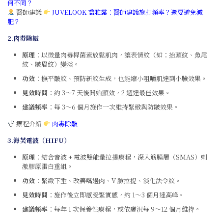
何不同？
醫師建議
JUVELOOK 喬雅露：醫師建議施打頻率？還要避免減
肥？
2.
肉毒除皺
原理
：以微量肉毒桿菌素放鬆肌肉，讓表情紋（如：抬頭紋、魚尾
紋、皺眉紋）變淡。
功效
：撫平皺紋、預防新紋生成，也能縮小咀嚼肌達到小臉效果。
見效時間
：約 3～7 天後開始顯效，2 週達最佳效果。
建議頻率
：每 3～6 個月施作一次維持緊緻與防皺效果。
療程介紹
肉毒除皺
3.
海芙電波（HIFU）
原理
：結合音波 + 電波雙能量拉提療程，深入筋膜層（SMAS）刺
激膠原蛋白重組。
功效
：緊緻下垂、改善嘴邊肉、V 臉拉提、淡化法令紋。
見效時間
：施作後立即感受緊實感，約 1～3 個月達高峰。
建議頻率
：每年 1 次保養性療程，或依膚況每 9～12 個月維持。