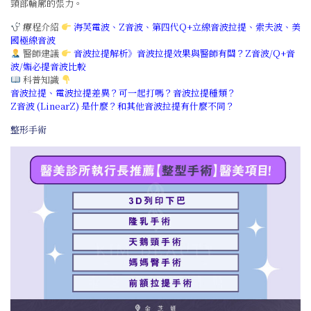
頸部輪廓的張力。
療程介紹
海芙電波
、
Z音波
、
第四代Q+立線音波拉提
、
索夫波
、
美
國極線音波
醫師建議
音波拉提解析》音波拉提效果與醫師有關？Z音波/Q+音
波/媚必提音波比較
科普知識
音波拉提、電波拉提差異？可一起打嗎？音波拉提種類？
Z音波 (LinearZ) 是什麼？和其他音波拉提有什麼不同？
整形手術