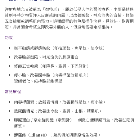
注射與填充又被稱為「微整形」，屬於低侵入性的醫美療程。主要是透過
針劑將特定物質注入皮膚或肌肉層，以改善皺紋、補充流失的容積、修飾
五官輪廓或調整肌肉張力。這類療程的特色是操作快速、見效快、恢復期
短，非常適合希望立即改善外觀的人，但通常需要定期維持。
功效
撫平動態或靜態皺紋（如抬頭紋、魚尾紋、法令紋）
改善臉部凹陷、補充流失的膠原蛋白
修飾五官輪廓（如隆鼻、豐唇、下巴修飾）
瘦小臉、改善國字臉（肉毒桿菌放鬆肌肉）
延緩老化、維持臉部飽滿感
常見療程
肉毒桿菌素
：放鬆表情肌，改善動態皺紋，瘦小臉。
玻尿酸填充
：改善法令紋、豐唇、山根、蘋果肌。
膠原蛋白 / 聚左旋乳酸（童顏針）
：刺激自體膠原再生，改善凹陷與
膚質。
洢蓮絲（Ellansé）
：兼具填充與膠原增生效果。