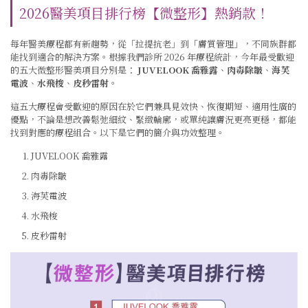
2026醫美項目排行榜【微整形】熱銷款！
每年醫美療程都有新趨勢，從「拉提抗老」到「膚質管理」，不同族群都
能找到適合的解決方案。根據我們診所 2026 年療程統計，今年最受歡迎
的五大微整形醫美項目分別是：
JUVELOOK
喬雅露
、
肉毒除皺
、
海芙
電波
、
水飛梭
、
皮秒雷射
。
這五大療程會受歡迎的原因在於它們兼具見效快、恢復期短、適用性廣的
優點，不論是想改善鬆弛細紋、緊緻輪廓，或單純讓膚況更亮更穩，都能
找到對應的療程組合。以下是它們的簡介與功效整理。
JUVELOOK 喬雅露
肉毒除皺
海芙電波
水飛梭
皮秒雷射