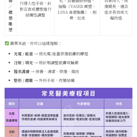
術
乳、自體脂肪移植、
效果持久，恢
行侵入性手術，針
／
抽脂（VASER 威塑、
復期長，適合
對五官或體態進行
體
LSSA 音浪脂雕）、削
追求長效或大
結構性調整
態
骨、拉皮
幅改造
雕
塑
簡單來說，你可以這樣理解：
光電 / 能量
→ 用光電/能量修復肌膚的療程
注射 / 填充
→ 用針劑調整肌膚或輪廓
醫美護膚
→ 保養、清潔、修復、維持
整形 / 體雕
→ 外科手術，改變結構