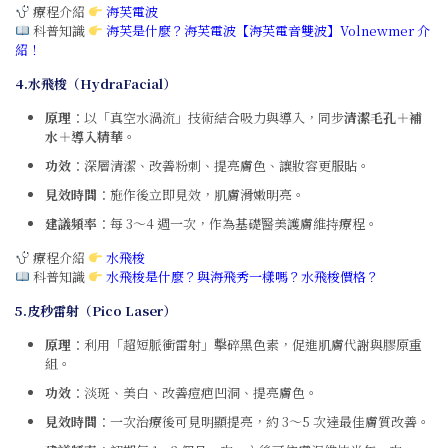
療程介紹
海芙電波
科普知識
海芙是什麼？海芙電波【海芙電音雙波】Volnewmer 介
紹！
4.
水飛梭（HydraFacial）
原理
：以「真空水渦流」技術結合吸力與導入，同步
清潔毛孔＋補
水＋導入精華
。
功效
：深層清潔、改善粉刺、提亮膚色、讓妝容更服貼。
見效時間
：施作後立即見效，肌膚滑嫩明亮。
建議頻率
：每 3～4 週一次，作為基礎醫美護膚維持療程。
療程介紹
水飛梭
科普知識
水飛梭是什麼？與海飛秀一樣嗎？水飛梭價格？
5.
皮秒雷射（Pico Laser）
原理
：利用「超短脈衝雷射」擊碎黑色素，促進肌膚代謝與膠原重
組。
功效
：淡斑、美白、改善痘疤凹洞、提亮膚色。
見效時間
：一次治療後可見明顯提亮，約 3～5 次達最佳膚質改善。