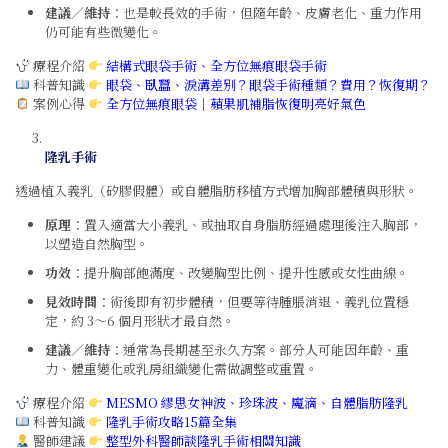
建議／維持
：也是較長效的手術，但隨年齡、皮膚老化、重力作用
仍可能有些微變化。
療程介紹
結構式眼袋手術
、
全方位無痕眼袋手術
科普知識
眼袋、臥蠶、淚溝差別？眼袋手術種類？費用？恢復期？
案例心得
全方位無痕眼袋｜蘋果肌補脂恢復明亮好氣色
隆乳手術
透過植入義乳（矽膠假體）或自體脂肪移植方式增加胸部體積與形狀。
原理
：置入適當大小義乳、或抽取自身脂肪經過處理後注入胸部，
以塑造自然胸型。
功效
：提升胸部飽滿度、改變胸型比例、提升性感或女性曲線。
見效時間
：術後即有初步體積，但要等待腫脹消退、義乳位置穩
定，約 3～6 個月形狀才最自然。
建議／維持
：通常為長期甚至永久方案。部分人可能因年齡、重
力、體重變化或乳房組織變化需做調整或重置。
療程介紹
MESMO 繆思女神波
、
珍珠波
、
魔滴
、
自體脂肪隆乳
科普知識
隆乳手術攻略15篇全集
醫師建議
整型外科醫師談隆乳手術相關知識