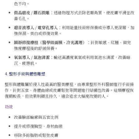
色不均。
微晶磨皮 / 鑽石微雕
：透過物理方式去除老廢角質，使皮膚平滑並改
善毛孔。
超音波導入 / 電穿孔導入
：利用能量技術將保養成分導入更深層，加
強保濕、美白或修復效果。
鎮靜修復療程（醫學級面膜、冷光護理）
：針對敏感、紅腫、做完
強度療程後的舒緩保養。
氧氣導入 / 氣泡清潔
：輸送高濃度氧氣或利用氣泡水清潔，改善暗
沉、疲憊肌。
4. 整形手術與體態雕塑
整形與體雕屬於侵入性最高的醫美療程，由專業整形外科醫師進行手術操
作，針對五官、身體曲線或皮膚鬆弛等問題進行結構性改善。這類療程恢
復期較長，但效果明顯且持久，適合追求大幅度改變的人。
功效
改善臉部輪廓與五官比例
提升或修復胸型、身材曲線
移除多餘脂肪或鬆弛皮膚