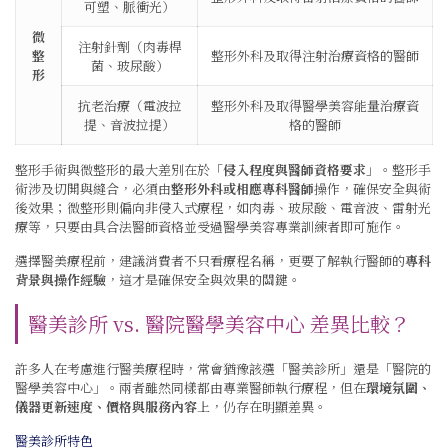
可塑、脈衝光）
微
注射針劑（肉毒桿
整
整形外科及取得注射治療資格的醫師
菌、玻尿酸）
形
抗老治療（電波拉
整形外科及取得醫學美容能量治療資
提、音波拉提）
格的醫師
整形手術與微整形的最大差別在於「
侵入程度與醫師資格要求
」。整形手
術涉及切開與縫合，必須由
整形外科或相應專科醫師
操作，確保安全與術
後效果；微整形則偏向非侵入式療程，如肉毒、玻尿酸、電音波、雷射光
療等，只要由具合法醫師資格並受過醫學美容專業訓練者即可施作。
選擇醫美療程前，建議消費者不只看療程名稱，更要了解執行醫師的
專科
背景與操作經驗
，這才是確保安全與效果的關鍵。
醫美診所 vs. 醫院醫學美容中心 差異比較？
許多人在考慮進行醫美療程時，常會猶豫該選「醫美診所」還是「醫院的
醫學美容中心」。兩者雖然同樣都由專業醫師執行療程，但在
環境氛圍、
儀器更新速度、價格與服務內容
上，仍存在明顯差異。
醫美診所特色