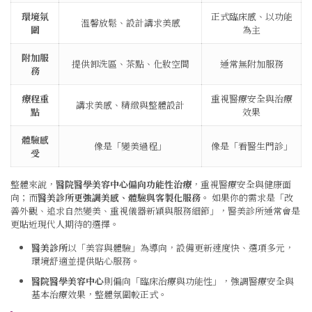
環境氛
正式臨床感、以功能
溫馨放鬆、設計講求美感
圍
為主
附加服
提供卸洗區、茶點、化妝空間
通常無附加服務
務
療程重
重視醫療安全與治療
講求美感、精緻與整體設計
點
效果
體驗感
像是「變美過程」
像是「看醫生門診」
受
整體來說，
醫院醫學美容中心偏向功能性治療
，重視醫療安全與健康面
向；而
醫美診所更強調美感、體驗與客製化服務
。 如果你的需求是「改
善外觀、追求自然變美、重視儀器新穎與服務細節」，醫美診所通常會是
更貼近現代人期待的選擇。
醫美診所
以「美容與體驗」為導向，設備更新速度快、選項多元，
環境舒適並提供貼心服務。
醫院醫學美容中心
則偏向「臨床治療與功能性」，強調醫療安全與
基本治療效果，整體氛圍較正式。