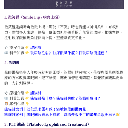
1. 微笑唇（Smile Lip / 嘴角上揚）
微笑唇能讓嘴角微微上揚，即使「不笑」時也看起來神情柔和、有親和
力。對很多人來說，這是一個細微但能顯著提升氣質的改變。根據案例，
注射玻尿酸後嘴角線條向上提，整體氣質更柔化。
療程介紹
玻尿酸
科普知識
玻尿酸注射》玻尿酸是什麼？打玻尿酸後遺症？
2.
熊貓針
黑眼圈是很多人年輕時就有的困擾。熊貓針透過補水、修復與微量刺激膠
原的方式改善黑眼圈、眼下暗沉、薄皮血管透出問題，是兼顧美觀與安全
的一支針劑選擇。
療程介紹
熊貓針
科普知識
熊貓針是什麼？熊貓針失敗？熊貓針費用？
案例心得
熊貓針案例｜淡化黑眼圈有感！過敏性黑眼圈再見！
熊貓針案例｜黑眼圈改善馬上有感！遮瑕膏救不了的萬年黑眼圈再見
3.
PLT 凍晶（Platelet-Lyophilized Treatment）