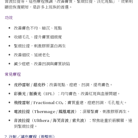
音波拉提等。這些療程強調「改善膚質、緊緻拉提、淡化斑點」，效果明
顯但恢復期短，是許多上班族的首選。
功效
改善膚色不均、暗沉、斑點
收縮毛孔、提升膚質細緻度
緊緻拉提，刺激膠原蛋白再生
改善細紋、延緩老化
減少痘疤、改善凹洞與膚質缺陷
常見療程
皮秒雷射 / 超皮秒
：改善斑點、痘疤、凹洞，提亮膚色。
彩衝光 / 脈衝光（IPL）
：均勻膚色、改善紅斑與血管問題。
飛梭雷射 / Fractional CO₂
：膚質重建、痘疤凹洞、毛孔粗大。
電波拉提（Thermage / 鳳凰電波）
：深層緊膚、刺激膠原再生。
音波拉提（Ulthera / 海芙音波 / 索夫波）
：聚焦能量於筋膜層，達
到緊緻拉提。
2. 注射
／
填充療程（微整形）