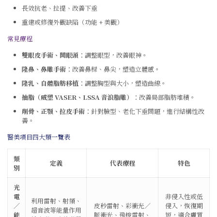
長效抗老、拉提、改善下垂
重建或修復外觀缺陷（功能 + 美觀）
常見療程
雙眼皮手術、開眼頭
：調整眼型，改善眼神。
隆鼻、鼻雕手術
：改善鼻樑、鼻尖，塑造立體感。
隆乳、自體脂肪移植
：調整胸型與大小，塑造曲線。
抽脂（威塑 VASER、LSSA 音浪脂雕）
：改善局部脂肪堆積。
削骨、正顎、拉皮手術
：針對臉型、老化下垂問題，進行結構性改
善。
醫美項目四大類一覽表
類
定義
代表療程
特色
別
光
電
非侵入性或低
利用雷射、射頻、
／
皮秒雷射、彩衝光／
侵入，恢復期
超音波等能量作用
能
脈衝光、飛梭雷射、
短，適合膚質