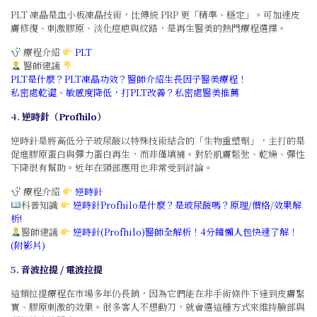
PLT 凍晶是血小板凍晶技術，比傳統 PRP 更「精準、穩定」。可加速皮
膚修復、刺激膠原、淡化痘疤與紋路，是再生醫美的熱門療程選擇。
療程介紹
PLT
醫師建議
PLT是什麼？PLT凍晶功效？醫師介紹生長因子醫美療程！
私密處乾澀、敏感度降低，打PLT改善？私密處醫美推薦
4.
逆時針（Profhilo）
逆時針是將高低分子玻尿酸以特殊技術結合的「生物重塑劑」，主打的是
促進膠原蛋白與彈力蛋白再生，而非僅填補。對於肌膚鬆弛、乾燥、彈性
下降很有幫助。近年在頸部應用也非常受到討論。
療程介紹
逆時針
科普知識
逆時針Profhilo是什麼？是玻尿酸嗎？原理/價格/效果解
析!
醫師建議
逆時針(Profhilo)醫師全解析！4分鐘懶人包快速了解！
(附影片)
5.
音波拉提 / 電波拉提
這類拉提療程在市場多年仍長銷，因為它們能在非手術條件下達到皮膚緊
實、膠原刺激的效果。很多客人不想動刀，就會選這種方式來維持臉部與