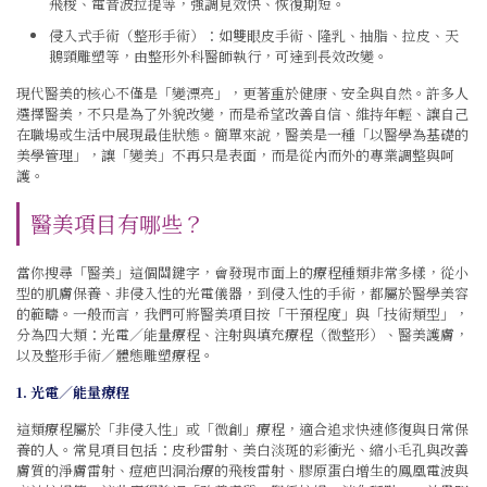
飛梭、電音波拉提等，強調見效快、恢復期短。
侵入式手術（整形手術）：如雙眼皮手術、隆乳、抽脂、拉皮、天
鵝頸雕塑等，由整形外科醫師執行，可達到長效改變。
現代醫美的核心不僅是「變漂亮」，更著重於健康、安全與自然。許多人
選擇醫美，不只是為了外貌改變，而是希望改善自信、維持年輕、讓自己
在職場或生活中展現最佳狀態。簡單來說，醫美是一種「以醫學為基礎的
美學管理」，讓「變美」不再只是表面，而是從內而外的專業調整與呵
護。
醫美項目有哪些？
當你搜尋「醫美」這個關鍵字，會發現市面上的療程種類非常多樣，從小
型的肌膚保養、非侵入性的光電儀器，到侵入性的手術，都屬於醫學美容
的範疇。一般而言，我們可將醫美項目按「干預程度」與「技術類型」，
分為四大類：光電／能量療程、注射與填充療程（微整形）、醫美護膚，
以及整形手術／體態雕塑療程。
1. 光電／能量療程
這類療程屬於「非侵入性」或「微創」療程，適合追求快速修復與日常保
養的人。常見項目包括：皮秒雷射、美白淡斑的彩衝光、縮小毛孔與改善
膚質的淨膚雷射、痘疤凹洞治療的飛梭雷射、膠原蛋白增生的鳳凰電波與