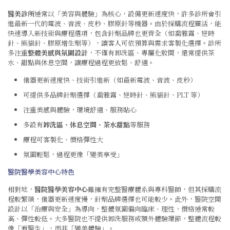
醫美診所
通常以「美容與體驗」為核心，設備更新速度快，許多診所會引
進最新一代的電波、音波、皮秒、膠原針等機器。由於採購流程靈活，能
快速導入新技術與療程選項，包含針劑品牌也更齊全（如喬雅露、逆時
針、熊貓針、膠原增生劑等），讓客人可依預算與需求客製化選擇。診所
多注重
整體美感與氛圍設計
，不僅有卸洗區、專屬化妝間，還常提供茶
水、甜點與休息空間，讓療程過程更放鬆、舒適。
儀器更新速度快、技術引進新（如最新電波、音波、皮秒）
可提供多品牌針劑選擇（喬雅露、逆時針、熊貓針、PLT 等）
注重美感與體驗，環境舒適、服務貼心
多設有
卸洗區、休息空間、茶水甜點
等服務
療程可客製化、價格彈性大
氛圍輕鬆，過程更像「變美享受」
醫院醫學美容中心特色
相對地，
醫院醫學美容中心
雖擁有完整醫療體系與專科醫師，但其採購流
程較繁瑣，儀器更新速度慢，針劑品牌選擇也可能較少。此外，醫院空間
設計以「治療與安全」為導向，整體氛圍偏向臨床、理性，價格通常較
高、彈性較低。大多醫院也不提供卸洗服務或額外體驗環節，整體流程較
像「看醫生」，而非「變美體驗」。