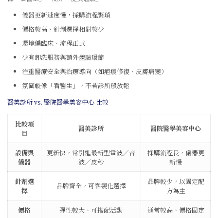
儀器更新速度慢，採購流程繁瑣
價格較高、針劑選擇相對較少
環境偏臨床、流程正式
少有卸洗服務與額外體驗環節
注重醫療安全與治療導向（如疤痕修復、皮膚病變）
氛圍較像「看醫生」，不若診所般放鬆
醫美診所 vs. 醫院醫學美容中心 比較
比較項
醫美診所
醫院醫學美容中心
目
設備與
更新快，常引進最新型電波／音
採購流程長，儀器更
儀器
波／皮秒
新慢
針劑選
品牌較少，以固定配
品牌齊全，可客製化選擇
擇
方為主
價格
彈性較大、可搭配活動
通常較高、價格固定