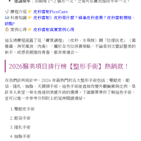
建議頻率
：初期每 1～2 個月一次，之後可依膚況維持半年一次。
療程介紹
皮秒雷射PicoCare
科普知識
皮秒雷射》皮秒是什麼？蜂巢皮秒差異？皮秒雷射價格、
缺點?
案例心得
皮秒雷射真實案例心得
這五項療程涵蓋了從「膚質調理」（皮秒、水飛梭）
到「
拉提抗老」（喬
雅露、海芙電波、肉毒），屬於全方位保養策略，不論是初次嘗試醫美的
新手，或想長期維持青春，都非常適合～
2026醫美項目排行榜【整形手術】熱銷款！
在我們診所統計中，2026 年最熱門的五大整形手術包括：雙眼皮、眼
袋、隆乳、抽脂、天鵝頸手術。這些手術能直接改變外觀輪廓與比例，是
許多人希望一勞永逸達到美感升級的選擇。下面簡單帶你了解這些手術，
並可以進一步參考分別附上的延伸閱讀連結。
雙眼皮手術
眼袋手術
隆乳手術
抽脂手術