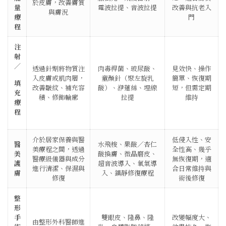
於皮膚，改善膚質
量
電波拉提、音波拉提
改善與抗老入
與膚況
療
門
程
注
射
／
透過針劑將物質注
肉毒桿菌、玻尿酸、
見效快、操作
入皮膚或肌肉層，
童顏針（聚左旋乳
簡單、恢復期
填
改善皺紋、補充容
酸）、洢蓮絲、埋線
短，但需定期
充
積、修飾輪廓
拉提
維持
療
程
介於居家保養與醫
低侵入性、安
醫
水飛梭、果酸／杏仁
美療程之間，透過
全性高、幾乎
美
酸換膚、微晶磨皮、
醫療級儀器與成分
無恢復期，適
護
超音波導入、氧氣導
進行清潔、保濕與
合日常維持與
膚
入、鎮靜修復療程
修復
術後修復
整
形
手
雙眼皮、隆鼻、隆
改變幅度大、
由整形外科醫師進