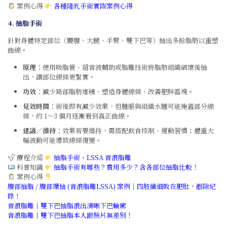
案例心得
各種隆乳手術實際案例心得
4. 抽脂手術
針對身體特定部位（腰腹、大腿、手臂、雙下巴等）抽出多餘脂肪以重塑
曲線。
原理
：使用吸脂管、超音波輔助或脂雕技術將脂肪組織破壞後抽
出，讓部位線條更緊實。
功效
：減少局部脂肪堆積、塑造身體線條、改善肥胖區塊。
見效時間
：術後即有減少效果，但腫脹與組織水腫可能掩蓋部分線
條，約 1～3 個月逐漸看到真正曲線。
建議／維持
：效果若要維持，需搭配飲食控制、運動習慣；體重大
幅波動可能導致線條復變。
療程介紹
抽脂手術
、
LSSA 音浪脂雕
科普知識
抽脂手術有哪些？費用多少？含各部位抽脂比較！
案例心得
腹部抽脂 / 腹部環抽 (音浪脂雕LSSA) 案例｜四肢纖細敗在肥肚，剷除紀
錄！
音浪脂雕｜雙下巴抽脂浪出清晰下巴輪廓
音浪脂雕｜雙下巴抽脂本人跟照片無差別！