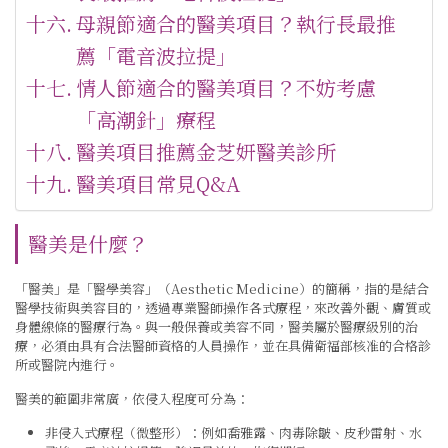
母親節適合的醫美項目？執行長最推
薦「電音波拉提」
情人節適合的醫美項目？不妨考慮
「高潮針」療程
醫美項目推薦金芝妍醫美診所
醫美項目常見Q&A
醫美是什麼？
「醫美」是「醫學美容」（Aesthetic Medicine）的簡稱，指的是結合
醫學技術與美容目的，透過專業醫師操作各式療程，來改善外觀、膚質或
身體線條的醫療行為。與一般保養或美容不同，醫美屬於醫療級別的治
療，必須由具有合法醫師資格的人員操作，並在具備衛福部核准的合格診
所或醫院內進行。
醫美的範圍非常廣，依侵入程度可分為：
非侵入式療程（微整形）：例如喬雅露、肉毒除皺、皮秒雷射、水