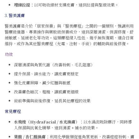
埋線拉提
：以可吸收線材支撐皮膚，達到拉提與緊緻效果。
3. 醫美護膚
醫美護膚是介於「居家保養」與「醫美療程」之間的一個類別，強調利用
醫療級儀器、專業操作與藥妝級保養成分，達到深層清潔、保濕修復、舒
緩敏感、延緩老化等功效。這類療程侵入性低、幾乎無恢復期，適合日常
維持，或作為其他醫美療程（光電、注射、手術）的輔助與前後修復。
功效
深層清潔與角質代謝（改善粉刺、毛孔阻塞）
提升保濕、鎖水能力，讓皮膚更穩定
強化皮膚屏障，減少紅腫與敏感
改善膚色暗沉、粗糙，讓肌膚更細緻
術前準備與術後修復，延長其他療程的效果
常見療程
水飛梭（HydraFacial / 水光換膚）
：以水渦流吸除髒汙，同時導
入保濕與抗氧化精華，達到清潔 + 補水的效果。
果酸 / 杏仁酸換膚
：利用化學酸類促進角質更新，改善痘痘粉刺、膚