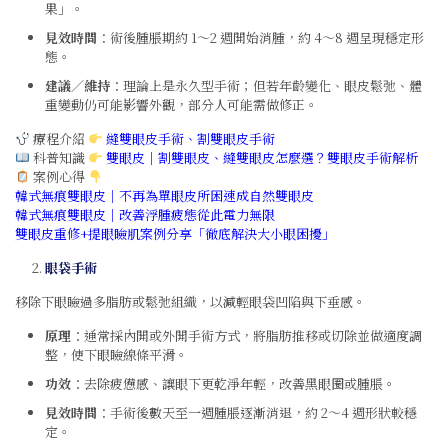
果」。
見效時間
：術後腫脹期約 1～2 週開始消腫，約 4～8 週呈現穩定形
態。
建議／維持
：理論上是永久型手術；但若年齡變化、眼皮鬆弛、體
重變動仍可能影響外觀，部分人可能需做修正。
療程介紹
縫雙眼皮手術
、
割雙眼皮手術
科普知識
雙眼皮｜割雙眼皮、縫雙眼皮怎麼選？雙眼皮手術解析
案例心得
韓式無痕雙眼皮｜不再為單眼皮所困速成自然雙眼皮
韓式無痕雙眼皮｜改善浮腫疲態從此電力無限
雙眼皮重修+提眼瞼肌案例分享「徹底解決大小眼困擾」
眼袋手術
移除下眼瞼過多脂肪或鬆弛組織，以減輕眼袋凹陷與下垂感。
原理
：通常採內開或外開手術方式，將脂肪推移或切除並做適度調
整，使下眼瞼線條平滑。
功效
：去除疲憊感、讓眼下更乾淨年輕，改善黑眼圈或腫脹。
見效時間
：手術後數天至一週腫脹逐漸消退，約 2～4 週形狀較穩
定。