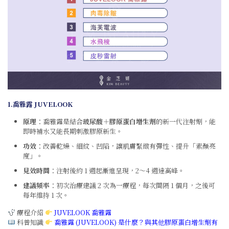
1.
喬雅露 JUVELOOK
原理
：喬雅露是結合
玻尿酸＋膠原蛋白增生劑
的新一代注射劑，能
即時補水又能長期刺激膠原新生。
功效
：改善乾燥、細紋、凹陷，讓肌膚緊緻有彈性、提升「素顏亮
度」。
見效時間
：注射後約 1 週起漸進呈現，2～4 週達高峰。
建議頻率
：初次治療建議 2 次為一療程，每次間隔 1 個月，之後可
每年維持 1 次。
療程介紹
JUVELOOK 喬雅露
科普知識
喬雅露 (JUVELOOK) 是什麼？與其他膠原蛋白增生劑有